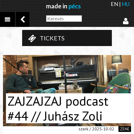
EN
|
HU
made in
pécs
TICKETS
ZAJZAJZAJ podcast
#44 // Juhász Zoli
szerk / 2025-10-02
ZENE