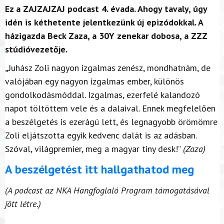
Ez a ZAJZAJZAJ podcast 4. évada. Ahogy tavaly, úgy
idén is kéthetente jelentkezünk új epizódokkal. A
házigazda Beck Zaza, a 30Y zenekar dobosa, a ZZZ
stúdióvezetője.
„
Juhász Zoli nagyon izgalmas zenész, mondhatnám, de
valójában egy nagyon izgalmas ember, különös
gondolkodásmóddal. Izgalmas, ezerfelé kalandozó
napot töltöttem vele és a dalaival. Ennek megfelelően
a beszélgetés is ezerágú lett, és legnagyobb örömömre
Zoli eljátszotta egyik kedvenc dalát is az adásban.
Szóval, világpremier, meg a magyar tiny desk!”
(Zaza)
A beszélgetést itt hallgathatod meg
(A podcast az NKA Hangfoglaló Program támogatásával
jött létre.)