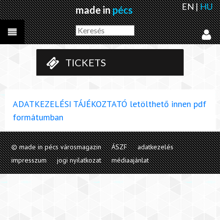
EN
|
HU
made in
pécs
TICKETS
ADATKEZELÉSI TÁJÉKOZTATÓ letölthető innen pdf
formátumban
© made in pécs városmagazin
ÁSZF
adatkezelés
impresszum
jogi nyilatkozat
médiaajánlat