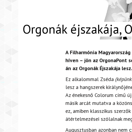
Orgonák éjszakája, 
A Filharmónia Magyarorszá
híven – jön az OrgonaPont 
án az Orgonák Éjszakája lesz
Ez alkalommal Zséda
(képünk
lesz a hangszerek királynőjén
Az énekesnő Colorum című új
másik arcát mutatva a közönsé
ez, amiben klasszikus szerzők
átértelmezései szólalnak meg 
Augusztusban azonban nem cs