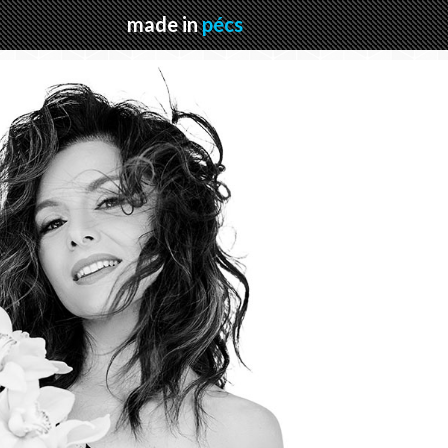
made in
pécs