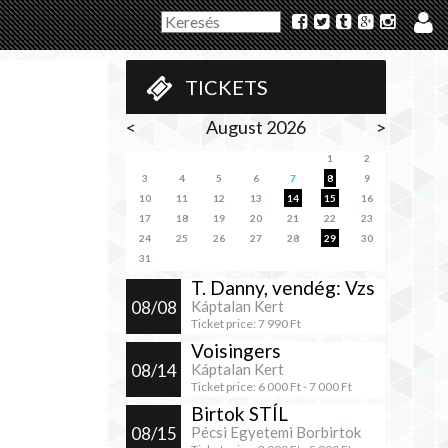
TICKETS
<
August 2026
>
1
2
3
4
5
6
7
8
9
10
11
12
13
14
15
16
17
18
19
20
21
22
23
24
25
26
27
28
29
30
31
T. Danny, vendég: Vzs
08/08
Káptalan Kert
Ticket price:
7 990
Ft
Voisingers
08/14
Káptalan Kert
Ticket price:
6 000
Ft -
7 000
Ft
Birtok STÍL
08/15
Pécsi Egyetemi Borbirtok