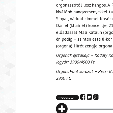
orgonaszótól lesz hangos. A 
kiválóbb hangversenyekkel ta
Síppal, náddal címmel Kosóc
Dániel (klarinét) koncertje, 
előadással Mali Katalin (orgo
én pedig – szintén este 8-ko
(orgona) Hírét zengje orgona
Orgonák éjszakája – Kodály Köz
Jegyár: 3900/4900 Ft.
OrgonaPont sorozat – Pécsi Bazi
2900 Ft.
megosztom