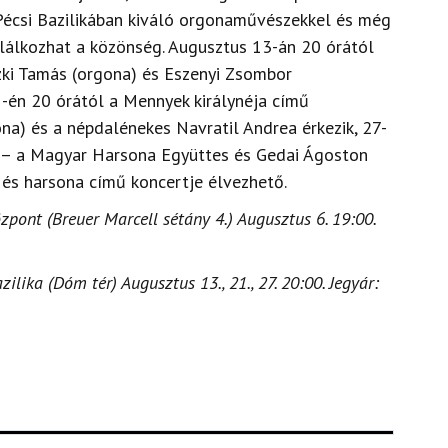
Pécsi Bazilikában kiváló orgonaművészekkel és még
lálkozhat a közönség. Augusztus 13-án 20 órától
zki Tamás (orgona) és Eszenyi Zsombor
21-én 20 órától a Mennyek királynéja című
na) és a népdalénekes Navratil Andrea érkezik, 27-
r – a Magyar Harsona Együttes és Gedai Ágoston
 és harsona című koncertje élvezhető.
pont (Breuer Marcell sétány 4.) Augusztus 6. 19:00.
lika (Dóm tér) Augusztus 13., 21., 27. 20:00. Jegyár: