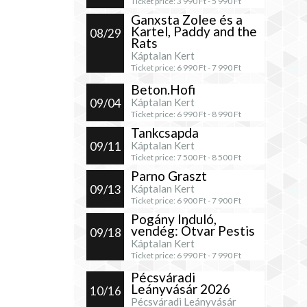
Ticket price:
3 990
Ft -
5 990
Ft
Ganxsta Zolee és a
Kartel, Paddy and the
08/29
Rats
Káptalan Kert
Ticket price:
6 990
Ft -
7 990
Ft
Beton.Hofi
09/04
Káptalan Kert
Ticket price:
6 990
Ft -
8 990
Ft
Tankcsapda
09/11
Káptalan Kert
Ticket price:
7 500
Ft -
8 500
Ft
Parno Graszt
09/13
Káptalan Kert
Ticket price:
6 900
Ft -
7 900
Ft
Pogány Induló,
vendég: Ótvar Pestis
09/18
Káptalan Kert
Ticket price:
6 990
Ft -
7 990
Ft
Pécsváradi
Leányvásár 2026
10/16
Pécsváradi Leányvásár