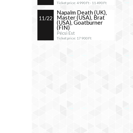
Ticket price:
4 990
Ft -
11 490
Ft
Napalm Death (UK),
Master (USA), Brat
11/22
(USA), Goatburner
(FIN)
Pécsi Est
Ticket price:
17 900
Ft