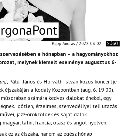
OrgonaPont
Papp András / 2022-08-02
SÚGÓ
g szervezésében e hónapban – a hagyományokhoz
sorozat, melynek kiemelt eseménye augusztus 6-
.
ön)
, Pálúr János és Horváth István közös koncertje
ek éjszakáján a Kodály Központban (aug. 6. 19:00).
 műsorában számára kedves dalokat énekel, egy
gnek. Időtlen, érzelmes, szenvedéllyel teli utazás
 művei, jazz-örökzöldek és saját dalok
magyar, latin, francia, olasz és angol nyelven.
ak ez az éjszaka, hanem az egész hónap