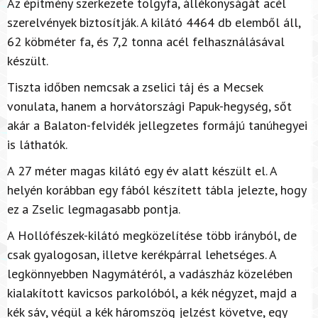
Az építmény szerkezete tölgyfa, állékonyságát acél
szerelvények biztosítják. A kilátó 4464 db elemből áll,
62 köbméter fa, és 7,2 tonna acél felhasználásával
készült.
Tiszta időben nemcsak a zselici táj és a Mecsek
vonulata, hanem a horvátországi Papuk-hegység, sőt
akár a Balaton-felvidék jellegzetes formájú tanúhegyei
is láthatók.
A 27 méter magas kilátó egy év alatt készült el. A
helyén korábban egy fából készített tábla jelezte, hogy
ez a Zselic legmagasabb pontja.
A Hollófészek-kilátó megközelítése több irányból, de
csak gyalogosan, illetve kerékpárral lehetséges. A
legkönnyebben Nagymátéról, a vadászház közelében
kialakított kavicsos parkolóból, a kék négyzet, majd a
kék sáv, végül a kék háromszög jelzést követve, egy