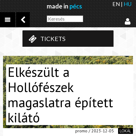
EN
|
HU
made in
pécs
TICKETS
Elkészült a
Hollófészek
magaslatra épített
kilátó
promo / 2023-12-05
LOKÁL