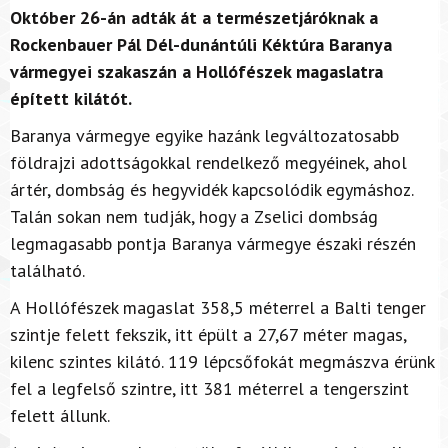
Október 26-án adták át a természetjáróknak a
Rockenbauer Pál Dél-dunántúli Kéktúra Baranya
vármegyei szakaszán a Hollófészek magaslatra
épített kilátót.
Baranya vármegye egyike hazánk legváltozatosabb
földrajzi adottságokkal rendelkező megyéinek, ahol
ártér, dombság és hegyvidék kapcsolódik egymáshoz.
Talán sokan nem tudják, hogy a Zselici dombság
legmagasabb pontja Baranya vármegye északi részén
található.
A Hollófészek magaslat 358,5 méterrel a Balti tenger
szintje felett fekszik, itt épült a 27,67 méter magas,
kilenc szintes kilátó. 119 lépcsőfokát megmászva érünk
fel a legfelső szintre, itt 381 méterrel a tengerszint
felett állunk.