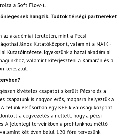
olta a Soft Flow-t.
ülönlegesnek hangzik. Tudtok térségi partnereket
 az akadémiai területen, mint a Pécsi
gothai János Kutatóközpont, valamint a NAIK -
i Kutatóintézete. Igyekszünk a hazai akadémiai
magunkhoz, valamint kiterjeszteni a Kamarán és a
n keresztül.
tervben?
gészen kivételes csapatot sikerült Pécsre és a
res csapatunk is nagyon erős, magasra helyeztük a
án. A célunk elsősorban egy K+F kiválósági központ
 döntött a cégvezetés amellett, hogy a pécsi
s. A jelenlegi terveinkben a profilunkhoz méltó
, valamint két éven belül 120 főre tervezünk