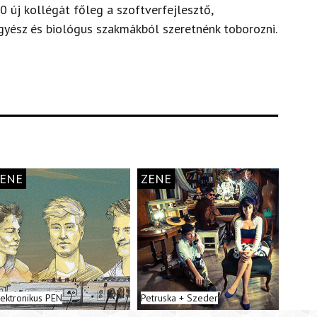
0 új kollégát főleg a szoftverfejlesztő,
yész és biológus szakmákból szeretnénk toborozni.
ENE
ZENE
lektronikus PEN
Petruska + Szeder