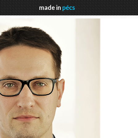
made in
pécs