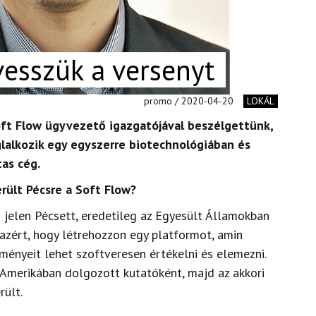
lvesszük a versenyt
promo / 2020-04-20
LOKÁL
oft Flow ügyvezető igazgatójával beszélgettünk,
lalkozik egy egyszerre biotechnológiában és
tas cég.
rült Pécsre a Soft Flow?
 jelen Pécsett, eredetileg az Egyesült Államokban
, azért, hogy létrehozzon egy platformot, amin
ményeit lehet szoftveresen értékelni és elemezni.
Amerikában dolgozott kutatóként, majd az akkori
rült.