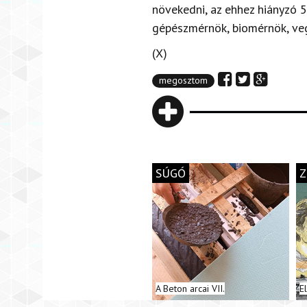
növekedni, az ehhez hiányzó 5
gépészmérnök, biomérnök, veg
(X)
megosztom
SÚGÓ
Z
A Beton arcai VII.
E