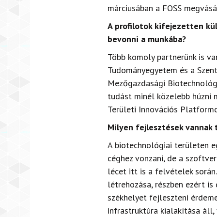
márciusában a FOSS megvásár
A profilotok kifejezetten k
bevonni a munkába?
Több komoly partnerünk is van
Tudományegyetem és a Szentá
Mezőgazdasági Biotechnológia
tudást minél közelebb húzni 
Területi Innovációs Platformo
Milyen fejlesztések vannak 
A biotechnológiai területen e
céghez vonzani, de a szoftve
lécet itt is a felvételek sor
létrehozása, részben ezért is
székhelyet fejleszteni érdeme
infrastruktúra kialakítása áll