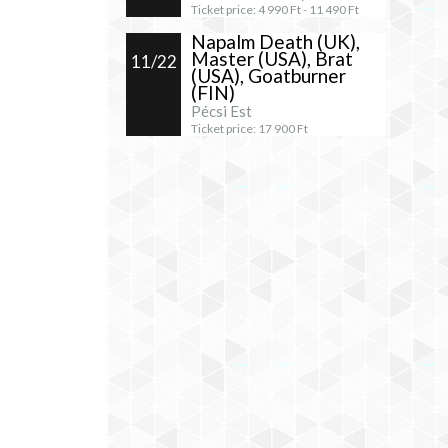
Ticket price:
4 990
Ft -
11 490
Ft
Napalm Death (UK),
Master (USA), Brat
11/22
(USA), Goatburner
(FIN)
Pécsi Est
Ticket price:
17 900
Ft