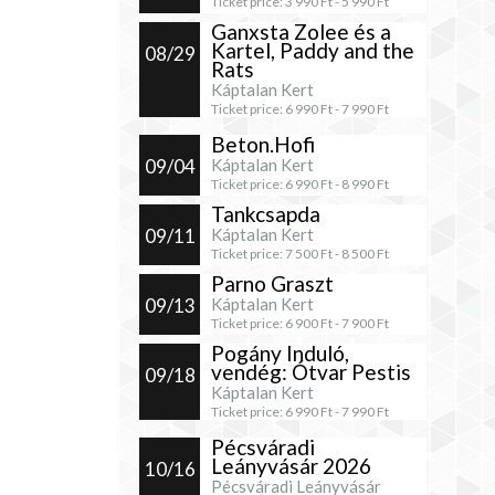
Ticket price:
3 990
Ft -
5 990
Ft
Ganxsta Zolee és a
Kartel, Paddy and the
08/29
Rats
Káptalan Kert
Ticket price:
6 990
Ft -
7 990
Ft
Beton.Hofi
09/04
Káptalan Kert
Ticket price:
6 990
Ft -
8 990
Ft
Tankcsapda
09/11
Káptalan Kert
Ticket price:
7 500
Ft -
8 500
Ft
Parno Graszt
09/13
Káptalan Kert
Ticket price:
6 900
Ft -
7 900
Ft
Pogány Induló,
vendég: Ótvar Pestis
09/18
Káptalan Kert
Ticket price:
6 990
Ft -
7 990
Ft
Pécsváradi
Leányvásár 2026
10/16
Pécsváradi Leányvásár