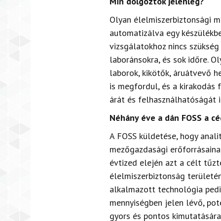
Min dolgoztok jelenleg?
Olyan élelmiszerbiztonsági m
automatizálva egy készülékbe
vizsgálatokhoz nincs szükség 
laboránsokra, és sok időre. O
laborok, kikötők, áruátvevő h
is megfordul, és a kirakodás 
árát és felhasználhatóságát 
Néhány éve a dán FOSS a cég
A FOSS küldetése, hogy analit
mezőgazdasági erőforrásainak
évtized elején azt a célt tűz
élelmiszerbiztonság területén
alkalmazott technológia pedi
mennyiségben jelen lévő, pot
gyors és pontos kimutatásár