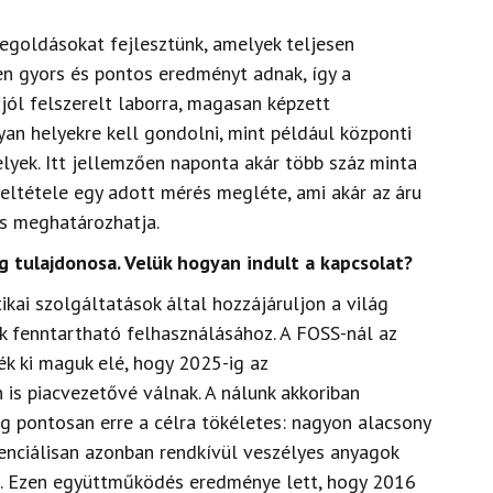
egoldásokat fejlesztünk, amelyek teljesen
n gyors és pontos eredményt adnak, így a
jól felszerelt laborra, magasan képzett
lyan helyekre kell gondolni, mint például központi
elyek. Itt jellemzően naponta akár több száz minta
feltétele egy adott mérés megléte, ami akár az áru
is meghatározhatja.
 tulajdonosa. Velük hogyan indult a kapcsolat?
ikai szolgáltatások által hozzájáruljon a világ
 fenntartható felhasználásához. A FOSS-nál az
ték ki maguk elé, hogy 2025-ig az
 is piacvezetővé válnak. A nálunk akkoriban
g pontosan erre a célra tökéletes: nagyon alacsony
enciálisan azonban rendkívül veszélyes anyagok
a. Ezen együttműködés eredménye lett, hogy 2016