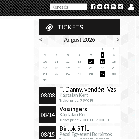
TICKETS
<
August 2026
>
1
2
3
4
5
6
7
8
9
10
11
12
13
14
15
16
17
18
19
20
21
22
23
24
25
26
27
28
29
30
31
T. Danny, vendég: Vzs
08/08
Káptalan Kert
Ticket price:
7 990
Ft
Voisingers
08/14
Káptalan Kert
Ticket price:
6 000
Ft -
7 000
Ft
Birtok STÍL
08/15
Pécsi Egyetemi Borbirtok