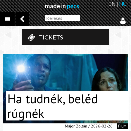
EN
|
HU
made in
pécs
TICKETS
Ha tudnék, beléd
rúgnék
Major Zoltán / 2026-02-26
FILM