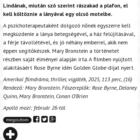
Lindának, miután szó szerint rászakad a plafon, el
kell költöznie a lányával egy olcsó motelbe.
A pszichoterapeutaként dolgozó nőnek egyszerre kell
megküzdenie a lánya betegségével, a ház felújításával,
a férje távollétével, és jó néhány emberrel, akik nem
éppen segítőkészek. Mary Bronstein a történetet
részben saját élményei alapján írta. A filmben nyújtott
alakításáért Rose Byrne idén Golden Globe-díjat nyert.
Amerikai filmdráma, thriller, vígjáték, 2025, 113 perc, (16)
Rendező: Mary Bronstein. Főszereplők: Rose Byrne, Delaney
Quinn, Mary Bronstein, Conan O’Brien
Apolló mozi: február 26-tól
megosztom