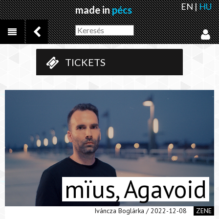
EN
|
HU
made in
pécs
TICKETS
mïus, Agavoid
Iváncza Boglárka / 2022-12-08
ZENE