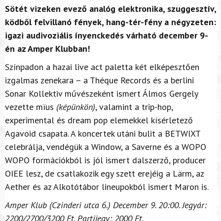
Sötét vizeken evező analóg elektronika, szuggesztív,
ködből felvillanó fények, hang-tér-fény a négyzeten:
igazi audivoziális ínyenckedés várható december 9-
én az Amper Klubban!
Színpadon a hazai live act paletta két elképesztően
izgalmas zenekara – a Théque Records és a berlini
Sonar Kollektiv művészeként ismert Álmos Gergely
vezette mïus
(képünkön)
, valamint a trip-hop,
experimental és dream pop elemekkel kísérletező
Agavoid csapata. A koncertek utáni bulit a BETWIXT
celebrálja, vendégük a Window, a Saverne és a WOPO
WOPO formációkból is jól ismert dalszerző, producer
OIEE lesz, de csatlakozik egy szett erejéig a Lärm, az
Aether és az Alkotótábor lineupokból ismert Maron is.
Amper Klub (Czinderi utca 6.) December 9. 20:00. Jegyár:
2200/2700/3200 Ft. Partijegy: 2000 Ft.