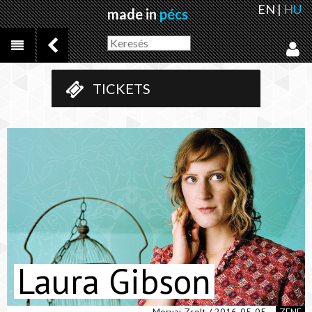
EN
|
HU
made in
pécs
TICKETS
Laura Gibson
Morvai Zsolt / 2016-05-05
ZENE