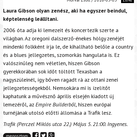
Laura Gibson olyan zenész, aki ha egyszer beindul,
képtelenség leállítani.
2006 óta adja ki lemezeit és koncertezik szerte a
világban. Az oregoni dalszerző-énekes hölgy zenéjét
mindenki folkként írja le, de kihallható belőle a country
és a blues jellegzetes, szomorkás hangulata is. Ez
valószínűleg nem véletlen, hiszen Gibson
gyerekkorában sok időt töltött Texasban a
nagyszüleinél, így bőven ragadt rá az ottani zenei
jellegzetességekből. Nemsokára mi is ízelítőt
kaphatunk a művésznő április elsején kiadott új
lemezéről, az
Empire Builderből
, hiszen európai
turnéjának utolsó előtti állomása a Trafik lesz.
Trafik (Perczel Miklós utca 22.) Május 5. 21:00. Ingyenes.
megosztom