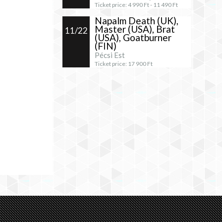
Ticket price:
4 990
Ft -
11 490
Ft
Napalm Death (UK),
Master (USA), Brat
11/22
(USA), Goatburner
(FIN)
Pécsi Est
Ticket price:
17 900
Ft