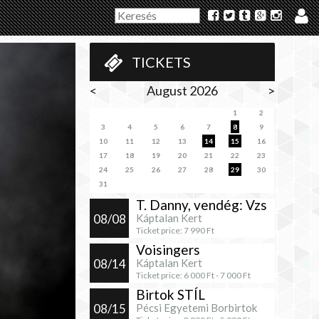
TICKETS
<
August 2026
>
1
2
3
4
5
6
7
8
9
10
11
12
13
14
15
16
17
18
19
20
21
22
23
24
25
26
27
28
29
30
31
T. Danny, vendég: Vzs
08/08
Káptalan Kert
Ticket price:
7 990
Ft
Voisingers
08/14
Káptalan Kert
Ticket price:
6 000
Ft -
7 000
Ft
Birtok STÍL
08/15
Pécsi Egyetemi Borbirtok