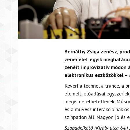
Bernáthy Zsiga zenész, prod
zenei élet egyik meghatározó
zenéit improvizatív módon ál
elektronikus eszközökkel –
Keveri a techno, a trance, a p
elemeit, előadásai egyszeriek
megismételhetetlenek. Műsor
és a művész interakcióinak ös
színpadon áll. Nagyon jó és ex
Szabadkikötő (Király utca 64.) 