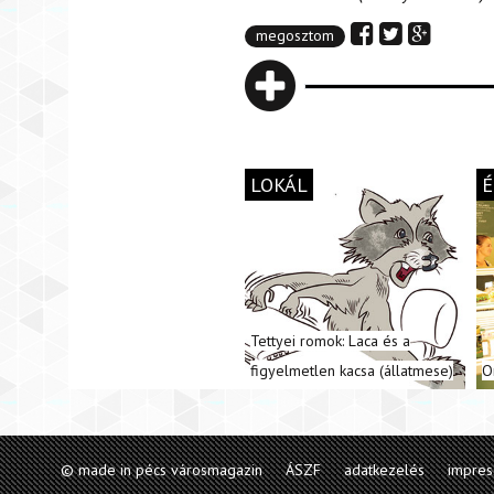
megosztom
LOKÁL
É
Tettyei romok: Laca és a
figyelmetlen kacsa (állatmese)
O
© made in pécs városmagazin
ÁSZF
adatkezelés
impre