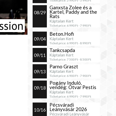
Ticket price:
3 990
Ft -
5 990
Ft
Ganxsta Zolee és a
Kartel, Paddy and the
08/29
Rats
ssion
Káptalan Kert
Ticket price:
6 990
Ft -
7 990
Ft
Beton.Hofi
09/04
Káptalan Kert
Ticket price:
6 990
Ft -
8 990
Ft
Tankcsapda
09/11
Káptalan Kert
Ticket price:
7 500
Ft -
8 500
Ft
Parno Graszt
09/13
Káptalan Kert
Ticket price:
6 900
Ft -
7 900
Ft
Pogány Induló,
vendég: Ótvar Pestis
09/18
Káptalan Kert
Ticket price:
6 990
Ft -
7 990
Ft
Pécsváradi
Leányvásár 2026
10/16
Pécsváradi Leányvásár