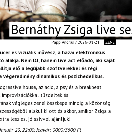
Bernáthy Zsiga live se
Papp András / 2026-01-21
ZENE
ucer és vizuális művész, a hazai elektronikus
 alakja. Nem DJ, hanem live act előadó, aki saját
lítja elő a legújabb szoftverekkel és régi
 a végeredmény dinamikus és pszichedelikus.
rogressive house, az acid, a psy és a breakbeat
, improvizációkkal tűzdeltek és
ának végleges zenei összképe mindig a közönség
szességéből alakul ki ott és akkor, amikor Zsiga a
tra lesz ez, jó szívvel ajánljuk!
Január 23. 22:00. Jegyár: 3000/3500 Ft