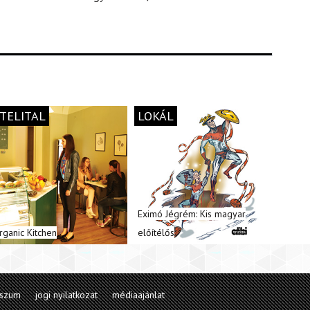
TELITAL
LOKÁL
Eximó Jégrém: Kis magyar
rganic Kitchen
előítélős
sszum
jogi nyilatkozat
médiaajánlat