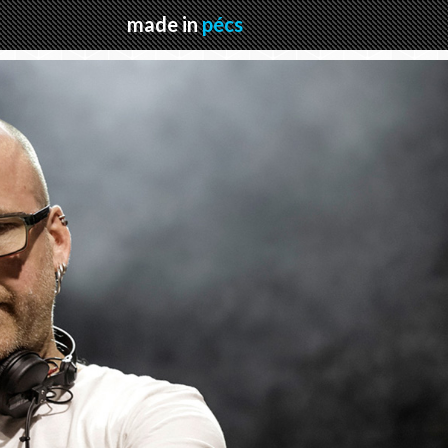
made in
pécs