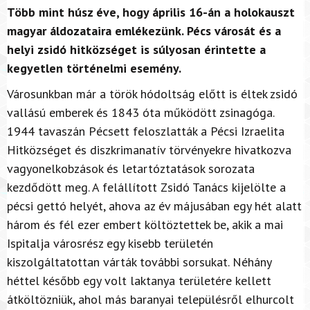
Több mint húsz éve, hogy április 16-án a holokauszt
magyar áldozataira emlékezünk. Pécs városát és a
helyi zsidó hitközséget is súlyosan érintette a
kegyetlen történelmi esemény.
Városunkban már a török hódoltság előtt is éltek zsidó
vallású emberek és 1843 óta működött zsinagóga.
1944 tavaszán P
é
csett feloszlatták a Pécsi Izraelita
Hitközséget és diszkrimanatív törvényekre hivatkozva
vagyonelkobzások
é
s letart
ó
ztatások sorozata
kezdődött meg. A felállított Zsidó Tanács kijelölte a
pécsi gettó helyét, ahova az év májusában egy hét alatt
három és fél ezer embert költöztettek be, akik a mai
Ispitalja városrész egy kisebb területén
kiszolgáltatottan várták további sorsukat. Néhány
héttel később egy volt laktanya területére kellett
átköltözniük, ahol más baranyai településről elhurcolt