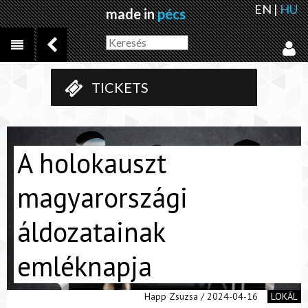
EN
|
HU
made in
pécs
TICKETS
A holokauszt
magyarországi
áldozatainak
emléknapja
Happ Zsuzsa / 2024-04-16
LOKÁL