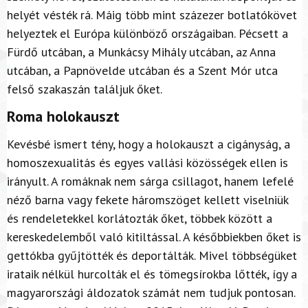
helyét vésték rá. Máig több mint százezer botlatókövet
helyeztek el Európa különböző országaiban. Pécsett a
Fürdő utcában, a Munkácsy Mihály utcában, az Anna
utcában, a Papnövelde utcában és a Szent Mór utca
felső szakaszán találjuk őket.
Roma holokauszt
Kevésbé ismert tény, hogy a holokauszt a cigányság, a
homoszexualitás és egyes vallási közösségek ellen is
irányult. A romáknak nem sárga csillagot, hanem lefelé
néző barna vagy fekete háromszöget kellett viselniük
és rendeletekkel korlátozták őket, többek között a
kereskedelemből való kitiltással. A későbbiekben őket is
gettókba gyűjtötték és deportálták. Mivel többségüket
irataik nélkül hurcolták el és tömegsírokba lőtték, így a
magyarországi áldozatok számát nem tudjuk pontosan.