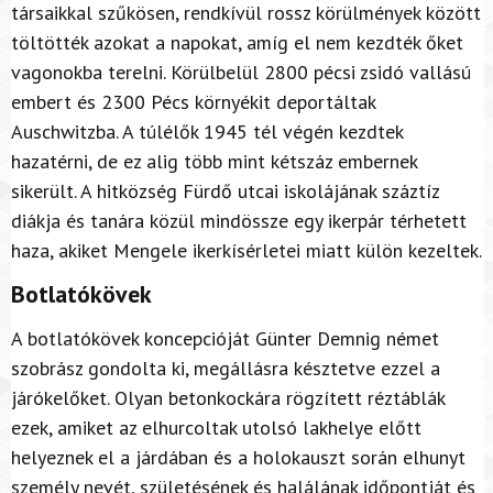
társaikkal szűkösen, rendkívül rossz körülmények között
töltötték azokat a napokat, amíg el nem kezdték őket
vagonokba terelni. Körülbelül 2800 pécsi zsidó vallású
embert és 2300 Pécs környékit deportáltak
Auschwitzba. A túlélők 1945 tél végén kezdtek
hazatérni, de ez alig több mint kétszáz embernek
sikerült. A hitközség Fürdő utcai iskolájának száztíz
diákja és tanára közül mindössze egy ikerpár térhetett
haza, akiket Mengele ikerkísérletei miatt külön kezeltek.
Botlatókövek
A botlatókövek koncepcióját Gü
nter Demnig
német
szobrász gondolta ki, megállásra késztetve ezzel a
járókelőket. Olyan betonkockára rögzített réztáblák
ezek, amiket az elhurcoltak utolsó lakhelye előtt
helyeznek el a járdában és a holokauszt során elhunyt
személy nevét, születésének és halálának időpontját és