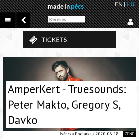
EN
|
HU
made in
pécs
TICKETS
AmperKert - Truesounds:
Peter Makto, Gregory S,
Davko
Iváncza Boglárka / 2020-08-18
ZENE