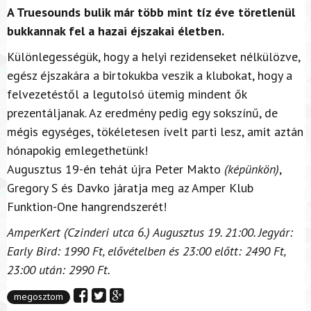
A Truesounds bulik már több mint tíz éve töretlenül
bukkannak fel a hazai éjszakai életben.
Különlegességük, hogy a helyi rezidenseket nélkülözve,
egész éjszakára a birtokukba veszik a klubokat, hogy a
felvezetéstől a legutolsó ütemig mindent ők
prezentáljanak. Az eredmény pedig egy sokszínű, de
mégis egységes, tökéletesen ívelt parti lesz, amit aztán
hónapokig emlegethetünk!
Augusztus 19-én tehát újra Peter Makto
(képünkön)
,
Gregory S és Davko járatja meg az Amper Klub
Funktion-One hangrendszerét!
AmperKert (Czinderi utca 6.) Augusztus 19. 21:00. Jegyár:
Early Bird: 1990 Ft, elővételben és 23:00 előtt: 2490 Ft,
23:00 után: 2990 Ft.
megosztom