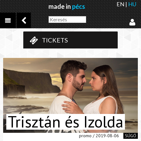
EN
|
HU
made in
pécs
TICKETS
Trisztán és Izolda
promo / 2019-08-06
SÚGÓ