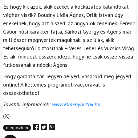
És hogy kik azok, akik ezeket a kockázatos kalandokat
véghez viszik? Boudny Lídia Ágnes, Orlik István úgy
énekelnek, hogy azt hiszed, az angyalok zenélnek. Ferenc
Gábor hősi karakter-fajta, Sárközi György és Ágens már
milliószor megnyertek maguknak, s az újak, akik
tehetségükről biztosítnak – Veres Lehel és Vucsics Virág.
És aki mindezt összerendezé, hogy ne csak össze-vissza
futkossanak a népek: Ágens.
Hogy garantáltan legyen helyed, vásárold meg jegyed
online! A kellemes programot vacsorával is
összekötheted!
További információk:
www.elmenybirtok.hu
(X)
megosztom