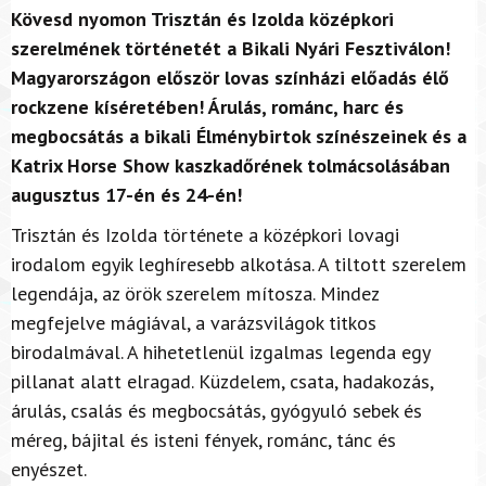
Kövesd nyomon Trisztán és Izolda középkori
szerelmének történetét a Bikali Nyári Fesztiválon!
Magyarországon először lovas színházi előadás élő
rockzene kíséretében! Árulás, románc, harc és
megbocsátás a bikali Élménybirtok színészeinek és a
Katrix Horse Show kaszkadőrének tolmácsolásában
augusztus 17-én és 24-én!
Trisztán és Izolda története a középkori lovagi
irodalom egyik leghíresebb alkotása. A tiltott szerelem
legendája, az örök szerelem mítosza. Mindez
megfejelve mágiával, a varázsvilágok titkos
birodalmával. A hihetetlenül izgalmas legenda egy
pillanat alatt elragad. Küzdelem, csata, hadakozás,
árulás, csalás és megbocsátás, gyógyuló sebek és
méreg, bájital és isteni fények, románc, tánc és
enyészet.