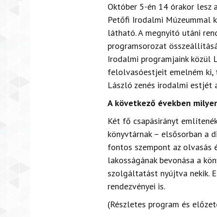
Október 5-én 14 órakor lesz 
Petőfi Irodalmi Múzeummal kö
látható. A megnyitó utáni rend
programsorozat összeállításá
Irodalmi programjaink közül 
felolvasóestjeit emelném ki,
László zenés irodalmi estjét 
A következő években milyen 
Két fő csapásirányt említené
könyvtárnak – elsősorban a dig
fontos szempont az olvasás é
lakosságának bevonása a kön
szolgáltatást nyújtva nekik. 
rendezvényei is.
(Részletes program és előzet