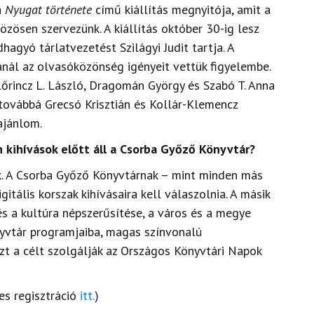
a
Nyugat története
című kiállítás megnyitója, amit a
zösen szervezünk. A kiállítás október 30-ig lesz
hagyó tárlatvezetést Szilágyi Judit tartja. A
nál az olvasóközönség igényeit vettük figyelembe.
Lőrincz L. László, Dragomán György és Szabó T. Anna
 továbbá Grecsó Krisztián és Kollár-Klemencz
ajánlom.
kihívások előtt áll a Csorba Győző Könyvtár?
k. A Csorba Győző Könyvtárnak – mint minden más
itális korszak kihívásaira kell válaszolnia. A másik
s a kultúra népszerűsítése, a város és a megye
yvtár programjaiba, magas színvonalú
Ezt a célt szolgálják az Országos Könyvtári Napok
es regisztráció
itt.
)