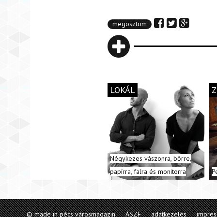
megosztom
LOKÁL
Z
Négykezes vászonra, bőrre,
papírra, falra és monitorra
P
© made in pécs városmagazin
ÁSZF
adatkezelés
impre