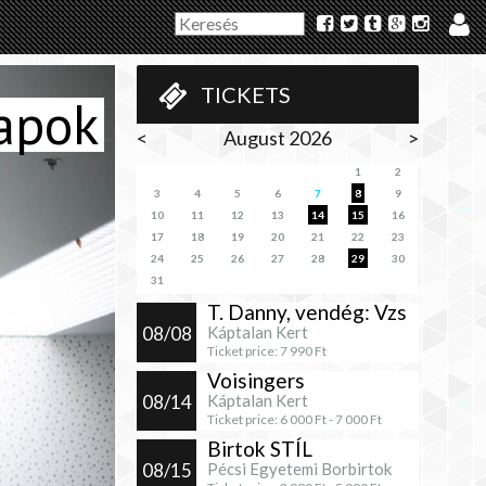
TICKETS
apok
<
August 2026
>
1
2
3
4
5
6
7
8
9
10
11
12
13
14
15
16
17
18
19
20
21
22
23
24
25
26
27
28
29
30
31
T. Danny, vendég: Vzs
08/08
Káptalan Kert
Ticket price:
7 990
Ft
Voisingers
08/14
Káptalan Kert
Ticket price:
6 000
Ft -
7 000
Ft
Birtok STÍL
08/15
Pécsi Egyetemi Borbirtok