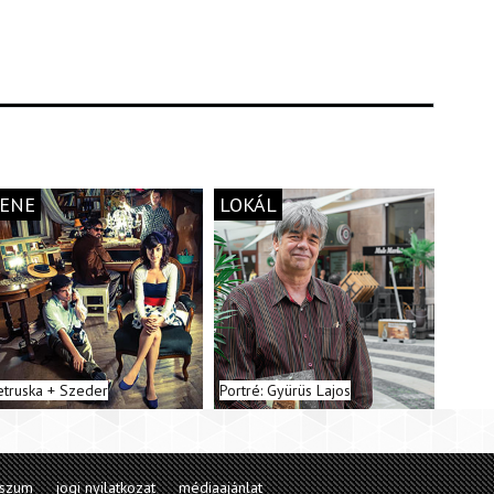
ENE
LOKÁL
etruska + Szeder
Portré: Gyürüs Lajos
sszum
jogi nyilatkozat
médiaajánlat