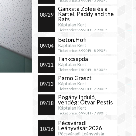
Ticket price:
3 990
Ft -
5 990
Ft
Ganxsta Zolee és a
Kartel, Paddy and the
08/29
Rats
Káptalan Kert
Ticket price:
6 990
Ft -
7 990
Ft
Beton.Hofi
09/04
Káptalan Kert
Ticket price:
6 990
Ft -
8 990
Ft
Tankcsapda
09/11
Káptalan Kert
Ticket price:
7 500
Ft -
8 500
Ft
Parno Graszt
09/13
Káptalan Kert
Ticket price:
6 900
Ft -
7 900
Ft
Pogány Induló,
vendég: Ótvar Pestis
09/18
Káptalan Kert
Ticket price:
6 990
Ft -
7 990
Ft
Pécsváradi
Leányvásár 2026
10/16
Pécsváradi Leányvásár