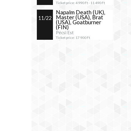
Ticket price:
4 990
Ft -
11 490
Ft
Napalm Death (UK),
Master (USA), Brat
11/22
(USA), Goatburner
(FIN)
Pécsi Est
Ticket price:
17 900
Ft