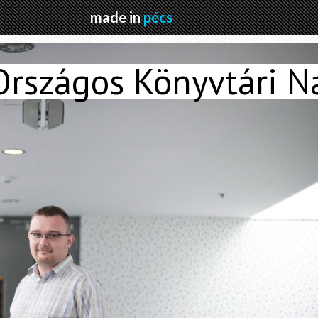
made in
pécs
Országos Könyvtári N