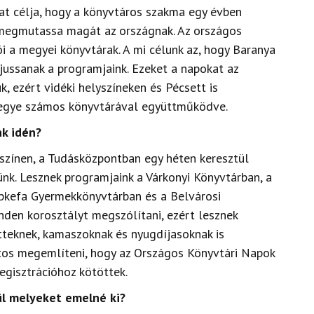
t célja, hogy a könyvtáros szakma egy évben
 megmutassa magát az országnak. Az országos
a megyei könyvtárak. A mi célunk az, hogy Baranya
jussanak a programjaink. Ezeket a napokat az
, ezért vidéki helyszíneken és Pécsett is
egye számos könyvtárával együttműködve.
k idén?
színen, a Tudásközpontban egy héten keresztül
nk. Lesznek programjaink a Várkonyi Könyvtárban, a
ipkefa Gyermekkönyvtárban és a Belvárosi
nden korosztályt megszólítani, ezért lesznek
tteknek, kamaszoknak és nyugdíjasoknak is
tos megemlíteni, hogy az Országos Könyvtári Napok
egisztrációhoz kötöttek.
l melyeket emelné ki?