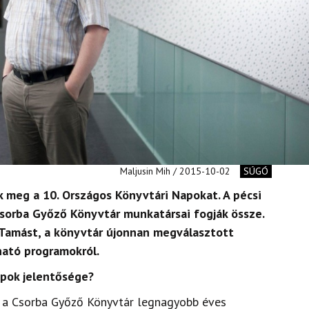
Maljusin Mih / 2015-10-02
SÚGÓ
k meg a 10. Országos Könyvtári Napokat. A pécsi
sorba Győző Könyvtár munkatársai fogják össze.
 Tamást, a könyvtár újonnan megválasztott
ható programokról.
apok jelentősége?
 a Csorba Győző Könyvtár legnagyobb éves