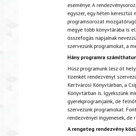
eseménye. A rendezvénysoroza
egyszer, egy héten keresztül
programsorozat mozgatórugói 
megye több könyvtárába is el
összefogás napjainak nevezzük
szervezünk programokat, a m
Hány programra számíthatun
Húsz programunk lesz öt hely
tizenkét rendezvényt szervezü
Kertvárosi Könyvtárban, a Cs
Könyvtárban is. Igyekszünk mi
gyerekprogramjaink, de felnő
szervezünk programokat. Fon
rendezvényei ingyenesek, de r
A rengeteg rendezvény közü