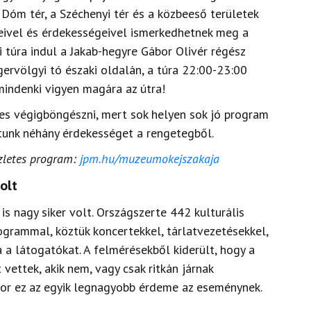
Dóm tér, a Széchenyi tér és a közbeeső területek
eivel és érdekességeivel ismerkedhetnek meg a
i túra indul a Jakab-hegyre Gábor Olivér régész
ervölgyi tó északi oldalán, a túra 22:00-23:00
mindenki vigyen magára az útra!
s végigböngészni, mert sok helyen sok jó program
dtunk néhány érdekességet a rengetegből.
szletes program:
jpm.hu/muzeumokejszakaja
olt
s nagy siker volt. Országszerte 442 kulturális
grammal, köztük koncertekkel, tárlatvezetésekkel,
 a látogatókat. A felmérésekből kiderült, hogy a
vettek, akik nem, vagy csak ritkán járnak
or ez az egyik legnagyobb érdeme az eseménynek.