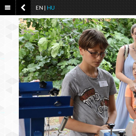
EN
|
HU