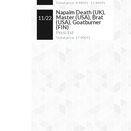
Ticket price:
4 990
Ft -
11 490
Ft
Napalm Death (UK),
Master (USA), Brat
11/22
(USA), Goatburner
(FIN)
Pécsi Est
Ticket price:
17 900
Ft