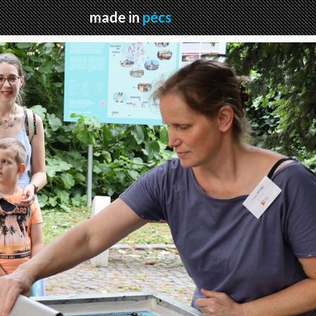
made in
pécs