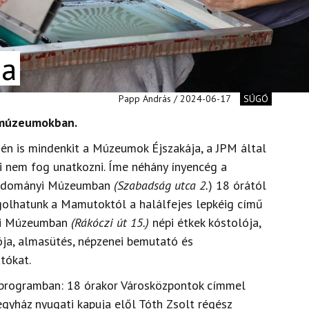
ja
Papp András / 2024-06-17
SÚGÓ
i múzeumokban.
én is mindenkit a Múzeumok Éjszakája, a JPM által
 nem fog unatkozni. Íme néhány ínyencég a
tudományi Múzeumban
(Szabadság utca 2.
) 18 órától
golhatunk a Mamutoktól a halálfejes lepkéig című
jzi Múzeumban
(Rákóczi út 15.)
népi étkek kóstolója,
a, almasütés, népzenei bemutató és
tókat.
a programban: 18 órakor Városközpontok címmel
egyház nyugati kapuja elől Tóth Zsolt régész