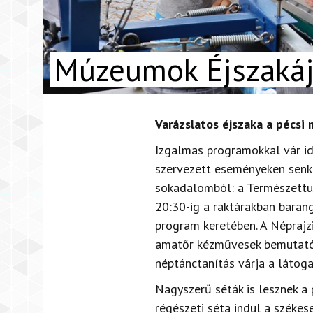
Múzeumok Éjszaká
Varázslatos éjszaka a pécs
Izgalmas programokkal vár id
szervezett eseményeken senki
sokadalomból: a Természet
20:30-ig a raktárakban baran
program keretében. A Népra
amatőr kézművesek bemutatój
néptánctanítás várja a látoga
Nagyszerű séták is lesznek 
régészeti séta indul a székes