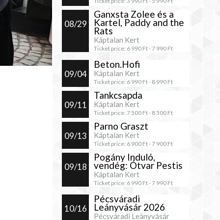
Ticket price:
3 990
Ft -
5 990
Ft
Ganxsta Zolee és a
Kartel, Paddy and the
08/29
Rats
Káptalan Kert
Ticket price:
6 990
Ft -
7 990
Ft
Beton.Hofi
09/04
Káptalan Kert
Ticket price:
6 990
Ft -
8 990
Ft
Tankcsapda
09/11
Káptalan Kert
Ticket price:
7 500
Ft -
8 500
Ft
Parno Graszt
09/13
Káptalan Kert
Ticket price:
6 900
Ft -
7 900
Ft
Pogány Induló,
vendég: Ótvar Pestis
09/18
Káptalan Kert
Ticket price:
6 990
Ft -
7 990
Ft
Pécsváradi
Leányvásár 2026
10/16
Pécsváradi Leányvásár