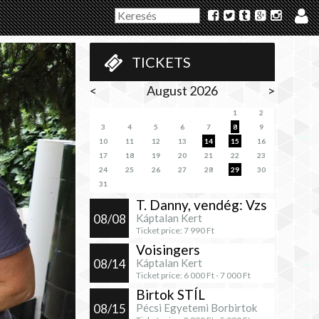
TICKETS
<
August 2026
>
1
2
3
4
5
6
7
8
9
10
11
12
13
14
15
16
17
18
19
20
21
22
23
24
25
26
27
28
29
30
31
T. Danny, vendég: Vzs
08/08
Káptalan Kert
Ticket price:
7 990
Ft
Voisingers
08/14
Káptalan Kert
Ticket price:
6 000
Ft -
7 000
Ft
Birtok STÍL
08/15
Pécsi Egyetemi Borbirtok