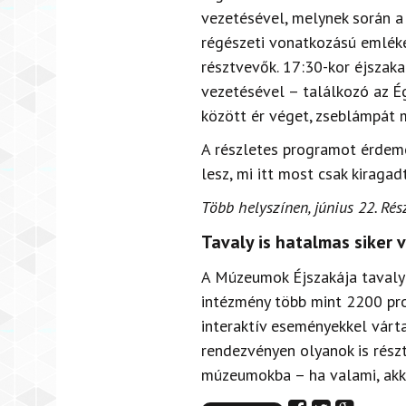
vezetésével, melynek során a 
régészeti vonatkozású emlék
résztvevők. 17:30-kor éjszaka
vezetésével – találkozó az Ég
között ér véget, zseblámpát 
A részletes programot érdeme
lesz, mi itt most csak kiraga
Több helyszínen, június 22. Ré
Tavaly is hatalmas siker v
A Múzeumok Éjszakája tavaly i
intézmény több mint 2200 pro
interaktív eseményekkel várta
rendezvényen olyanok is részt 
múzeumokba – ha valami, akk