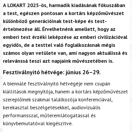
A LOKART 2025-ös, harmadik kiadásának fókuszában
a test, egészen pontosan a kortárs képzőművészet
különböző generációinak test-képe és test-
értelmezése áll. Érvelhetnénk amellett, hogy az
emberi test érzéki leképzése az emberi civilizációval
egyidős, de a testtel való foglalkozásnak mégis
számos olyan vetülete van, ami nagyon aktuálissá és
relevánssá teszi azt napjaink művészetében is.
Fesztiválnyitó h
é
tv
é
ge: j
únius 26–29.
A biennálé fesztiválnyitó hétvégéje nem csupán
kiállítások megnyitója, hanem a kortárs képzőművészet
szereplőinek szakmai találkozója konferenciával,
kerekasztal beszélgetésekkel, audiovizuális
performansszal, műteremlátogatással és
könyvbemutatóval kiegészítve.