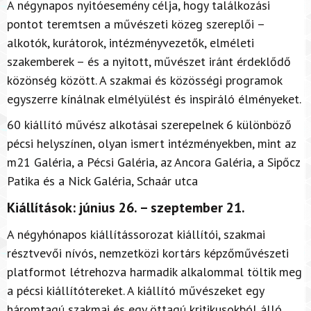
A négynapos nyitóesemény célja, hogy találkozási
pontot teremtsen a művészeti közeg szereplői –
alkotók, kurátorok, intézményvezetők, elméleti
szakemberek – és a nyitott, művészet iránt érdeklődő
közönség között. A szakmai és közösségi programok
egyszerre kínálnak elmélyülést és inspiráló élményeket.
60 kiállító művész alkotásai szerepelnek 6 különböző
pécsi helyszínen, olyan ismert intézményekben, mint az
m21 Galéria, a Pécsi Galéria, az Ancora Galéria, a Sipőcz
Patika és a Nick Galéria, Schaár utca
Kiállítások: június 26. – szeptember 21.
A négyhónapos kiállítássorozat kiállítói, szakmai
résztvevői nívós, nemzetközi kortárs képzőművészeti
platformot létrehozva harmadik alkalommal töltik meg
a pécsi kiállítótereket. A kiállító művészeket egy
háromtagú szakmai és egy öttagú kritikusokból álló