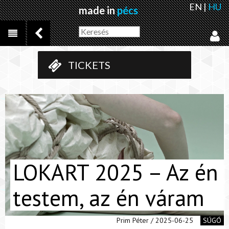
EN
|
HU
made in
pécs
TICKETS
LOKART 2025 – Az én
testem, az én váram
Prim Péter / 2025-06-25
SÚGÓ