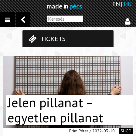
EN
|
HU
made in
pécs
TICKETS
Jelen pillanat –
egyetlen pillanat
Prim Péter / 2022-03-10
SÚGÓ