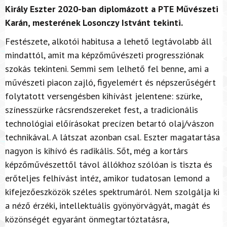
Király Eszter 2020-ban diplomázott a PTE Művészeti
Karán, mesterének Losonczy Istvánt tekinti.
Festészete, alkotói habitusa a lehető legtávolabb áll
mindattól, amit ma képzőművészeti progressziónak
szokás tekinteni. Semmi sem lelhető fel benne, ami a
művészeti piacon zajló, figyelemért és népszerűségért
folytatott versengésben kihívást jelentene: szürke,
színesszürke rácsrendszereket fest, a tradicionális
technológiai előírásokat precízen betartó olaj/vászon
technikával. A látszat azonban csal. Eszter magatartása
nagyon is kihívó és radikális. Sőt, még a kortárs
képzőművészettől távol állókhoz szólóan is tiszta és
erőteljes felhívást intéz, amikor tudatosan lemond a
kifejezőeszközök széles spektrumáról. Nem szolgálja ki
a néző érzéki, intellektuális gyönyörvágyát, magát és
közönségét egyaránt önmegtartóztatásra,