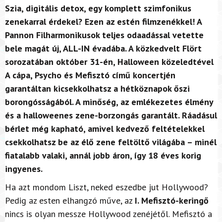
Szia, digitális detox, egy komplett szimfonikus
zenekarral érdekel? Ezen az estén filmzenékkel! A
Pannon Filharmonikusok teljes odaadással vetette
bele magát új, ALL-IN évadába. A közkedvelt Flört
sorozatában október 31-én, Halloween közeledtével
A cápa, Psycho és Mefisztó című koncertjén
garantáltan kicsekkolhatsz a hétköznapok őszi
borongósságából. A minőség, az emlékezetes élmény
és a halloweenes zene-borzongás garantált. Ráadásul
bérlet még kapható, amivel kedvező feltételekkel
csekkolhatsz be az élő zene feltöltő világába – minél
fiatalabb valaki, annál jobb áron, így 18 éves korig
ingyenes.
Ha azt mondom Liszt, neked eszedbe jut Hollywood?
Pedig az esten elhangzó műve, az
I. Mefisztó-keringő
nincs is olyan messze Hollywood zenéjétől. Mefisztó a