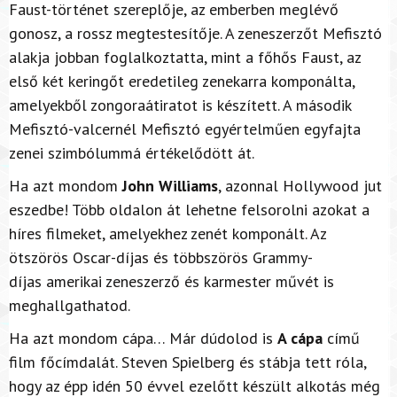
Faust-történet szereplője, az emberben meglévő
gonosz, a rossz megtestesítője. A zeneszerzőt Mefisztó
alakja jobban foglalkoztatta, mint a főhős Faust, az
első két keringőt eredetileg zenekarra komponálta,
amelyekből zongoraátiratot is készített. A második
Mefisztó-valcernél Mefisztó egyértelműen egyfajta
zenei szimbólummá értékelődött át.
Ha azt mondom
John Williams
, azonnal Hollywood jut
eszedbe! Több oldalon át lehetne felsorolni azokat a
híres filmeket, amelyekhez zenét komponált. Az
ötszörös Oscar-díjas és többszörös Grammy-
díjas amerikai zeneszerző és karmester művét is
meghallgathatod.
Ha azt mondom cápa… Már dúdolod is
A cápa
című
film főcímdalát. Steven Spielberg és stábja tett róla,
hogy az épp idén 50 évvel ezelőtt készült alkotás még