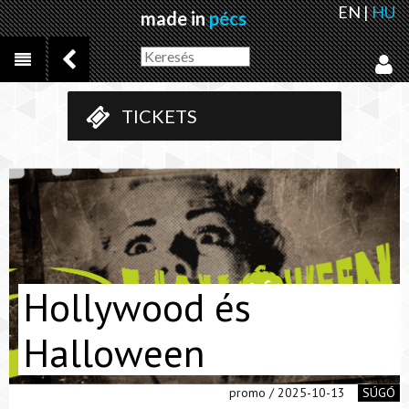
EN
|
HU
made in
pécs
TICKETS
Hollywood és
Halloween
promo / 2025-10-13
SÚGÓ