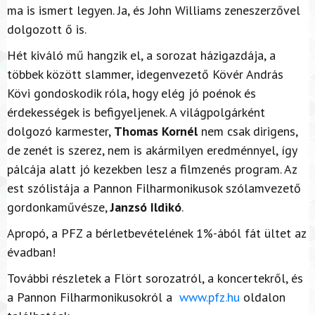
ma is ismert legyen. Ja, és John Williams zeneszerzővel
dolgozott ő is.
Hét kiváló mű hangzik el, a sorozat házigazdája, a
többek között slammer, idegenvezető Kövér András
Kövi gondoskodik róla, hogy elég jó poénok és
érdekességek is befigyeljenek. A világpolgárként
dolgozó karmester,
Thomas Kornél
nem csak dirigens,
de zenét is szerez, nem is akármilyen eredménnyel, így
pálcája alatt jó kezekben lesz a filmzenés program. Az
est szólistája a Pannon Filharmonikusok szólamvezető
gordonkaművésze,
Janzsó Ildikó
.
Apropó, a PFZ a bérletbevételének 1%-ából fát ültet az
évadban!
További részletek a Flört sorozatról, a koncertekről, és
a Pannon Filharmonikusokról a
www.pfz.hu
oldalon