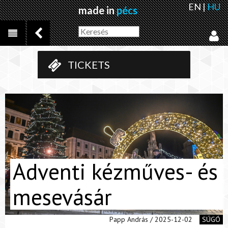
EN
|
HU
made in
pécs
TICKETS
Adventi kézműves- és
mesevásár
Papp András / 2025-12-02
SÚGÓ