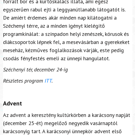
forralt bor és a kürtőskalács illata, ami egész
egyszerűen rabul ejti a leggyanútlanabb látogatót is.
De amiért érdemes akár minden nap kilátogatni a
Széchenyi térre, az a minden igényt kielégítő
programkínálat: a színpadon helyi zenészek, kórusok és
diákcsoportok lépnek fel, a mesevásárban a gyerekeket
meseház, kézműves foglalkozások várják, este pedig
csodás fényfestés emeli az ünnepi hangulatot.
Széchenyi tér, december 24-ig
Részletes program
ITT
.
Advent
Az advent a keresztény kultúrkörben a karácsony napját
(december 25-ét) megelőző negyedik vasárnaptól
karácsonyig tart. A karácsonyi ünnepkör advent első