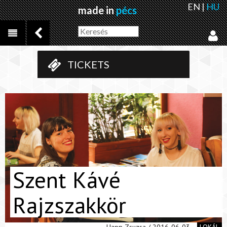
EN
|
HU
made in
pécs
TICKETS
Szent Kávé
Rajzszakkör
Happ Zsuzsa / 2016-06-03
LOKÁL