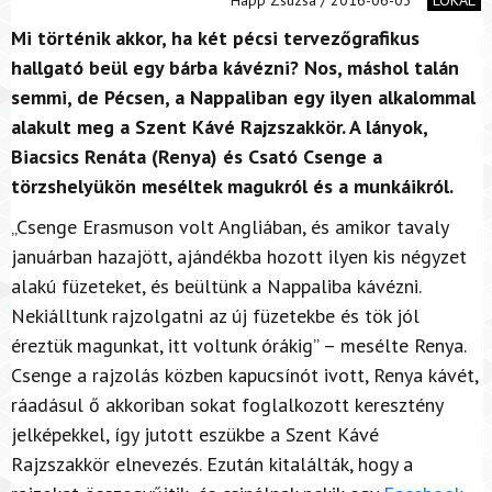
Mi történik akkor, ha két pécsi tervezőgrafikus
hallgató beül egy bárba kávézni? Nos, máshol talán
semmi, de Pécsen, a Nappaliban egy ilyen alkalommal
alakult meg a Szent Kávé Rajzszakkör. A lányok,
Biacsics Renáta (Renya) és Csató Csenge a
törzshelyükön meséltek magukról és a munkáikról.
„Csenge Erasmuson volt Angliában, és amikor tavaly
januárban hazajött, ajándékba hozott ilyen kis négyzet
alakú füzeteket, és beültünk a Nappaliba kávézni.
Nekiálltunk rajzolgatni az új füzetekbe és tök jól
éreztük magunkat, itt voltunk órákig” – mesélte Renya.
Csenge a rajzolás közben kapucsínót ivott, Renya kávét,
ráadásul ő akkoriban sokat foglalkozott keresztény
jelképekkel, így jutott eszükbe a Szent Kávé
Rajzszakkör elnevezés. Ezután kitalálták, hogy a