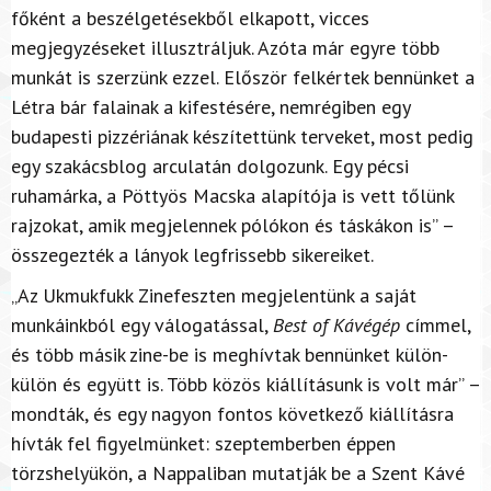
főként a beszélgetésekből elkapott, vicces
megjegyzéseket illusztráljuk. Azóta már egyre több
munkát is szerzünk ezzel. Először felkértek bennünket a
Létra bár falainak a kifestésére, nemrégiben egy
budapesti pizzériának készítettünk terveket, most pedig
egy szakácsblog arculatán dolgozunk. Egy pécsi
ruhamárka, a Pöttyös Macska alapítója is vett tőlünk
rajzokat, amik megjelennek pólókon és táskákon is” –
összegezték a lányok legfrissebb sikereiket.
„Az Ukmukfukk Zinefeszten megjelentünk a saját
munkáinkból egy válogatással,
Best of Kávégép
címmel,
és több másik zine-be is meghívtak bennünket külön-
külön és együtt is. Több közös kiállításunk is volt már” –
mondták, és egy nagyon fontos következő kiállításra
hívták fel figyelmünket: szeptemberben éppen
törzshelyükön, a Nappaliban mutatják be a Szent Kávé