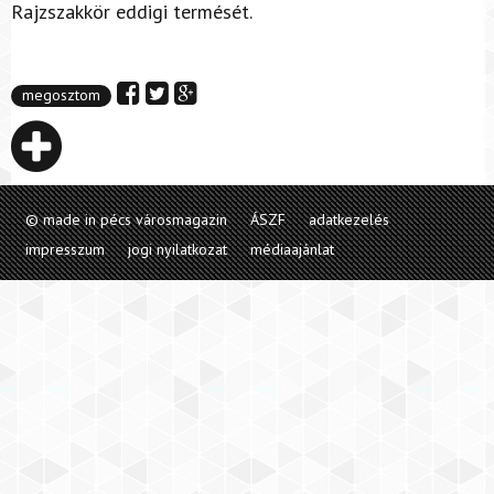
Rajzszakkör eddigi termését.
megosztom
© made in pécs városmagazin
ÁSZF
adatkezelés
impresszum
jogi nyilatkozat
médiaajánlat