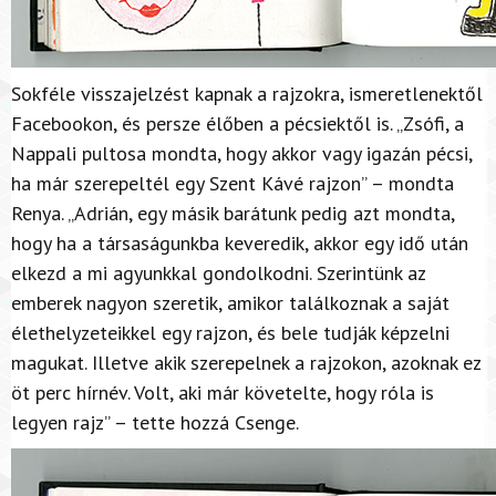
Sokféle visszajelzést kapnak a rajzokra, ismeretlenektől
Facebookon, és persze élőben a pécsiektől is. „Zsófi, a
Nappali pultosa mondta, hogy akkor vagy igazán pécsi,
ha már szerepeltél egy Szent Kávé rajzon” – mondta
Renya. „Adrián, egy másik barátunk pedig azt mondta,
hogy ha a társaságunkba keveredik, akkor egy idő után
elkezd a mi agyunkkal gondolkodni. Szerintünk az
emberek nagyon szeretik, amikor találkoznak a saját
élethelyzeteikkel egy rajzon, és bele tudják képzelni
magukat. Illetve akik szerepelnek a rajzokon, azoknak ez
öt perc hírnév. Volt, aki már követelte, hogy róla is
legyen rajz” – tette hozzá Csenge.