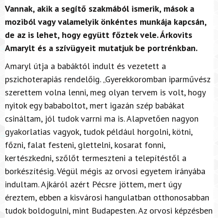
Vannak, akik a segítő szakmából ismerik, mások a
moziból vagy valamelyik önkéntes munkája kapcsán,
de az is lehet, hogy együtt főztek vele. Árkovits
Amarylt és a szívügyeit mutatjuk be portrénkban.
Amaryl útja a babáktól indult és vezetett a
pszichoterapiás rendelőig.
„
Gyerekkoromban iparművész
szerettem volna lenni, meg olyan tervem is volt, hogy
nyitok egy bababoltot, mert igazán szép babákat
csináltam, jól tudok varrni ma is. Alapvetően nagyon
gyakorlatias vagyok, tudok
például
horgolni, kötni,
főzni, falat festeni, glettelni, kosarat fonni,
kertészkedni, szőlőt termeszteni a telepítéstől a
borkészítésig. Végül mégis az orvosi egyetem irányába
indultam. Ajkáról azért Pécsre jöttem, mert úgy
éreztem, ebben a kisvárosi hangulatban otthonosabban
tudok boldogulni, mint Budapesten. Az orvosi képzésben