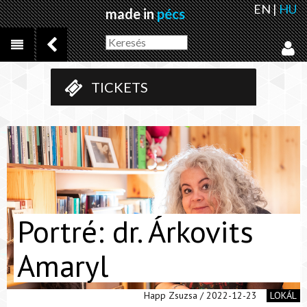
EN
|
HU
made in
pécs
TICKETS
Portré: dr. Árkovits
Amaryl
Happ Zsuzsa / 2022-12-23
LOKÁL