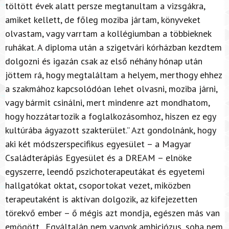
töltött évek alatt persze megtanultam a vizsgákra,
amiket kellett, de főleg moziba jártam, könyveket
olvastam, vagy varrtam a kollégiumban a többieknek
ruhákat.
A diploma után a szigetvári kórházban kezdtem
dolgozni és igazán csak az első néhány hónap után
jöttem rá, hogy megtaláltam a helyem, merthogy ehhez
a szakmához kapcsolódóan lehet olvasni, moziba járni,
vagy bármit csinálni, mert mindenre azt mondhatom,
hogy hozzátartozik a foglalkozásomhoz, hiszen ez egy
kultúrába ágyazott szakterület.”
Azt gondolnánk, hogy
aki két módszerspecifikus egyesület – a Magyar
Családterápiás Egyesület és a DREAM – elnöke
egyszerre, leendő pszichoterapeutákat és egyetemi
hallgatókat oktat, csoportokat vezet, miközben
terapeutaként is aktívan dolgozik, az kifejezetten
törekvő ember – ő mégis azt mondja, egészen más van
emögött. „Egyáltalán nem vagyok ambiciózus, soha nem