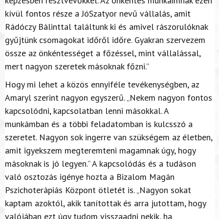
képzésben résztvevőkkel. Az önkéntes munkáimnak ezen
kívül fontos része a JóSzatyor nevű vállalás, amit
Rádóczy Bálinttal találtunk ki és amivel rászorulóknak
gyűjtünk csomagokat időről időre. Gyakran szervezem
össze az önkéntességet a főzéssel, mint vállalással,
mert nagyon szeretek másoknak főzni.”
Hogy mi lehet a közös ennyiféle tevékenységben, az
Amaryl szerint nagyon egyszerű. „Nekem nagyon fontos
kapcsolódni, kapcsolatban lenni másokkal. A
munkámban és a többi feladatomban is kulcsszó a
szeretet. Nagyon sok ingerre van szükségem az életben,
amit igyekszem megteremteni magamnak úgy, hogy
másoknak is jó legyen.” A kapcsolódás és a tudáson
való osztozás igénye hozta a Bizalom Magán
Pszichoterápiás Központ ötletét is. „Nagyon sokat
kaptam azoktól, akik tanítottak és arra jutottam, hogy
valójában ezt úgy tudom visszaadni nekik, ha