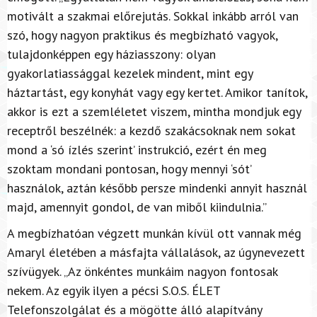
motivált a szakmai előrejutás. Sokkal inkább arról van
szó, hogy nagyon praktikus és megbízható vagyok,
tulajdonképpen egy háziasszony: olyan
gyakorlatiassággal kezelek mindent, mint egy
háztartást, egy konyhát vagy egy kertet.
Amikor tanítok,
akkor is ezt a szemléletet viszem, mintha mondjuk egy
receptről beszélnék: a kezdő szakácsoknak nem sokat
mond a ‘só ízlés szerint’ instrukció, ezért én meg
szoktam mondani pontosan, hogy mennyi ‘sót’
használok, aztán később persze mindenki annyit használ
majd, amennyit gondol, de van miből kiindulnia.”
A megbízhatóan végzett munkán kívül ott vannak még
Amaryl életében a másfajta vállalások, az úgynevezett
szívügyek. „Az önkéntes munkáim nagyon fontosak
nekem. Az egyik ilyen a pécsi S.O.S. ÉLET
Telefonszolgálat és a mögötte álló alapítvány