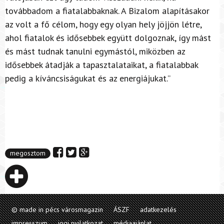
továbbadom a fiatalabbaknak. A Bizalom alapításakor
az volt a fő célom, hogy egy olyan hely jöjjön létre,
ahol fiatalok és idősebbek együtt dolgoznak, így mást
és mást tudnak tanulni egymástól, miközben az
idősebbek átadják a tapasztalataikat, a fiatalabbak
pedig a kíváncsiságukat és az energiájukat.”
megosztom
© made in pécs városmagazin
ÁSZF
adatkezelés
impresszum
jogi nyilatkozat
médiaajánlat