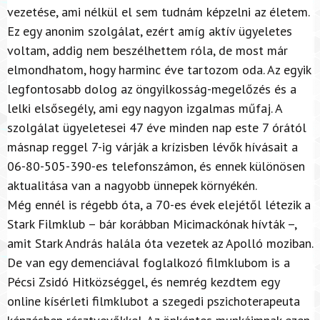
vezetése, ami nélkül el sem tudnám képzelni az életem.
Ez egy anonim szolgálat, ezért amíg aktív ügyeletes
voltam, addig nem beszélhettem róla, de most már
elmondhatom, hogy harminc éve tartozom oda. Az egyik
legfontosabb dolog az öngyilkosság-megelőzés és a
lelki elsősegély, ami egy nagyon izgalmas műfaj. A
szolgálat ügyeletesei 47 éve minden nap este 7 órától
másnap reggel 7-ig várják a krízisben lévők hívásait a
06-80-505-390-es telefonszámon, és ennek különösen
aktualitása van a nagyobb ünnepek környékén.
Még
ennél is régebb óta, a 70-es évek elejétől létezik a
Stark Filmklub – bár korábban Micimackónak hívták –,
amit Stark András halála óta vezetek az Apolló moziban.
De van egy demenciával foglalkozó filmklubom is a
Pécsi Zsidó Hitközséggel, és nemrég kezdtem egy
online kísérleti filmklubot a szegedi pszichoterapeuta