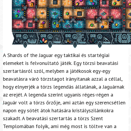
A Shards of the Jaguar egy taktikai és startégiai
elemeket is felvonultató játék. Egy törzsi beavatási
szertartásról szól, melyben a játékosok egy-egy
beavatásra váró törzstagot irányítanak azzal a céllal,
hogy elnyerjék a törzs legendás állatának, a Jaguárnak
az erejét. A legenda szerint ugyanis réges-régen a
Jaguár volt a törzs őrzője, ami aztán egy szerencsétlen
napon egy sötét átok hatására kristályszilánkokra
szakadt. A beavatási szertartás a törzs Szent
Templomában folyik, ami még most is töltve van a