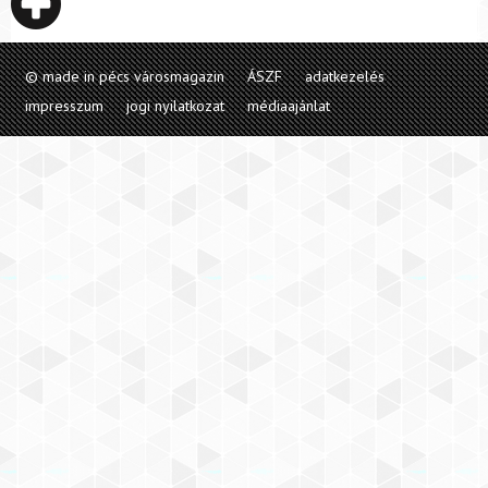
© made in pécs városmagazin
ÁSZF
adatkezelés
impresszum
jogi nyilatkozat
médiaajánlat