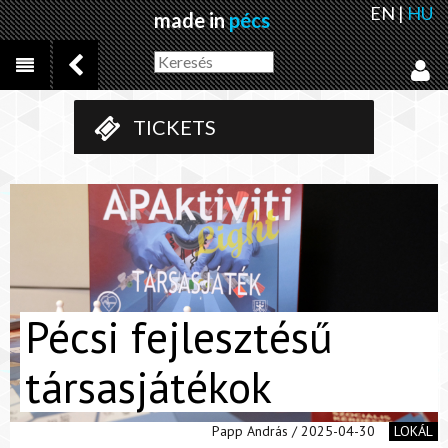
EN
|
HU
made in
pécs
TICKETS
Pécsi fejlesztésű
társasjátékok
Papp András / 2025-04-30
LOKÁL