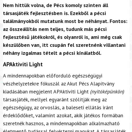
Nem hittük volna, de Pécs komoly szinten áll
társasjáték fejlesztésben is. Ezekből a pécsi
találmányokból mutatunk most be néhányat. Fontos:
az összeállítás nem teljes, tudunk más pécsi
fejlesztésű játékokról, és olyanról is, ami még csak
készülőben van, itt csupán fel szeretnénk villantani
néhány izgalmas tételt a pécsi kínálatból.
APAktiviti Light
A mindennapokban előforduló egészségügyi
vészhelyzetekre fókuszál az Akut Pécs Alapítvány
kiadásában megjelent APAktiviti Light
(nyitóképünkön)
társasjáték, mellyel egyaránt szólítják meg az
egészségügy, az orvoslás, a baleseti ellátás iránt
érdeklődőket, valamint azokat, akik játékos formában
szeretnék hasznos, a mindennapokban alkalmazható
életmentő tudással felvértezni magukat. A társasjáték