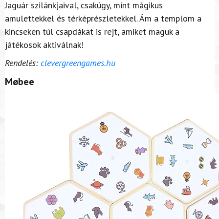
Jaguár szilánkjaival, csakúgy, mint mágikus
amulettekkel és térképrészletekkel. Ám a templom a
kincseken túl csapdákat is rejt, amiket maguk a
játékosok aktiválnak!
Rendelés:
clevergreengames.hu
Møbee