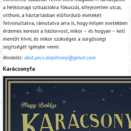
a hétköznapi szituációkra fókuszál, kifejezetten utcai,
otthoni, a háztartásban előforduló eseteket
felvonultatva, rámutatva arra is, hogy milyen esetekben
érdemes keresni a háziorvost, mikor – és hogyan – kell
mentőt hívni, és mikor szükséges a sürgősségi
segítségét igénybe venni.
Rendelés:
akut.pecs.alapitvany@gmail.com
Karácsonyfa