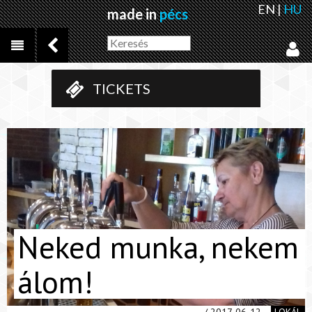
EN
|
HU
made in
pécs
TICKETS
Neked munka, nekem
álom!
/ 2017-06-12
LOKÁL