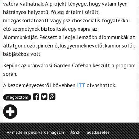
valóra válhatnak. A projekt lényege, hogy valamilyen
hátrányos helyzetű, főleg értelmi sérült,
mozgáskorlátozott vagy pszichoszociális fogyatékkal
élő személynek biztosítsák egy napra az
álommunkáját. Pécsett a legjellemzőbb álommunkák az
állatgondozó, pincérnő, kisgyermeknevelő, kamionsofőr,
bábjátékos volt.
Képünk az uránvárosi Garden Caféban készült a program
során.
A kezdeményezésről bővebben
ITT
olvashattok.
megosztom
© made in pécs városmagazin
ÁSZF
adatkezelés