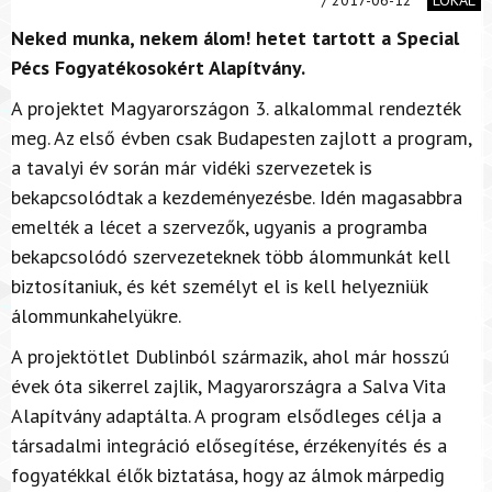
Neked munka, nekem álom! hetet tartott a Special
Pécs Fogyatékosokért Alapítvány.
A projektet Magyarországon 3. alkalommal rendezték
meg. Az első évben csak Budapesten zajlott a program,
a tavalyi év során már vidéki szervezetek is
bekapcsolódtak a kezdeményezésbe. Idén magasabbra
emelték a lécet a szervezők, ugyanis a programba
bekapcsolódó szervezeteknek több álommunkát kell
biztosítaniuk, és két személyt el is kell helyezniük
álommunkahelyükre.
A projektötlet Dublinból származik, ahol már hosszú
évek óta sikerrel zajlik, Magyarországra a Salva Vita
Alapítvány adaptálta. A program elsődleges célja a
társadalmi integráció elősegítése, érzékenyítés és a
fogyatékkal élők biztatása, hogy az álmok márpedig