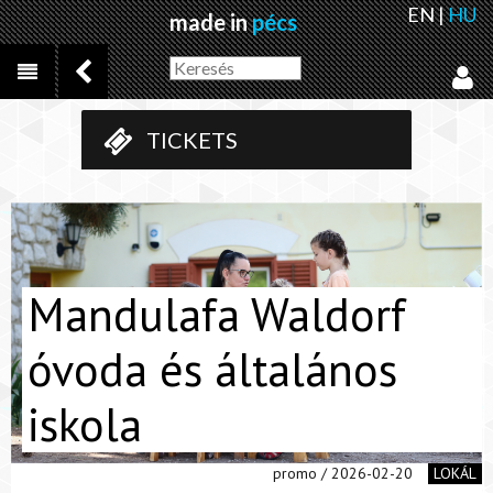
EN
|
HU
made in
pécs
TICKETS
Mandulafa Waldorf
óvoda és általános
iskola
promo / 2026-02-20
LOKÁL