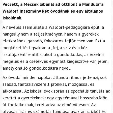
Pécsett, a Mecsek lábánál ad otthont a Mandulafa
Waldorf Intézmény két óvodának és egy általános
iskolának.
A nevelés szemlélete a Waldorf-pedagógiára épül: a
hangsúly nem a teljesítményen, hanem a gyerekek
életkorához igazodó, fokozatos fejlődésen van. Ezt a
megközelítést gyakran a „fej, a szív és a kéz
iskolájaként” említik, ahol a gondolkodás, az érzelmi
megélés és a cselekvés egymást kiegészítve van jelen,
amely önálló gondolkodásra nevel.
Az óvodai mindennapokat állandó ritmus jellemzi, sok
szabad, fantáziavezérelt játékkal, mozgással és
alkotással. Az iskolai évek során az epochális tanulás ad
keretet a gyerekeknek: egy-egy témával hosszabb időn
át foglalkoznak, teret adva az elmélyülésnek. Az
olvasás, írás és számolás tanulása gyakran rajzból és