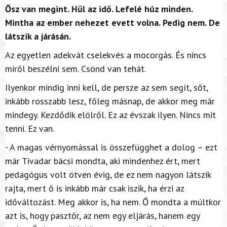
Ősz van megint. Hűl az idő. Lefelé húz minden.
Mintha az ember nehezet evett volna. Pedig nem. De
látszik a járásán.
Az egyetlen adekvát cselekvés a mocorgás. És nincs
miről beszélni sem. Csönd van tehát.
Ilyenkor mindig inni kell, de persze az sem segít, sőt,
inkább rosszabb lesz, főleg másnap, de akkor meg már
mindegy. Kezdődik elölről. Ez az évszak ilyen. Nincs mit
tenni. Ez van.
- A magas vérnyomással is összefügghet a dolog – ezt
már Tivadar bácsi mondta, aki mindenhez ért, mert
pedagógus volt ötven évig, de ez nem nagyon látszik
rajta, mert ő is inkább már csak iszik, ha érzi az
időváltozást. Meg akkor is, ha nem. Ő mondta a múltkor
azt is, hogy pasztőr, az nem egy eljárás, hanem egy