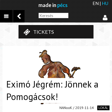
EN
|
HU
made in
pécs
TICKETS
Eximó Jégrém: Jönnek a
Pomogácsok!
NANooK / 2019-11-14
LOKÁL