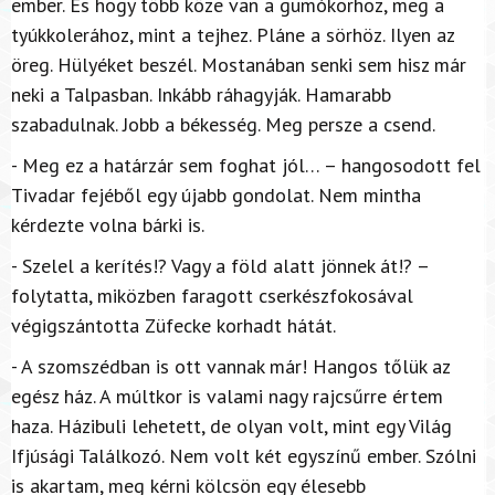
ember. És hogy több köze van a gumókorhoz, meg a
tyúkkolerához, mint a tejhez. Pláne a sörhöz. Ilyen az
öreg. Hülyéket beszél. Mostanában senki sem hisz már
neki a Talpasban. Inkább ráhagyják. Hamarabb
szabadulnak. Jobb a békesség. Meg persze a csend.
- Meg ez a határzár sem foghat jól… – hangosodott fel
Tivadar fejéből egy újabb gondolat. Nem mintha
kérdezte volna bárki is.
- Szelel a kerítés!? Vagy a föld alatt jönnek át!? –
folytatta, miközben faragott cserkészfokosával
végigszántotta Züfecke korhadt hátát.
- A szomszédban is ott vannak már! Hangos tőlük az
egész ház. A múltkor is valami nagy rajcsűrre értem
haza. Házibuli lehetett, de olyan volt, mint egy Világ
Ifjúsági Találkozó. Nem volt két egyszínű ember. Szólni
is akartam, meg kérni kölcsön egy élesebb