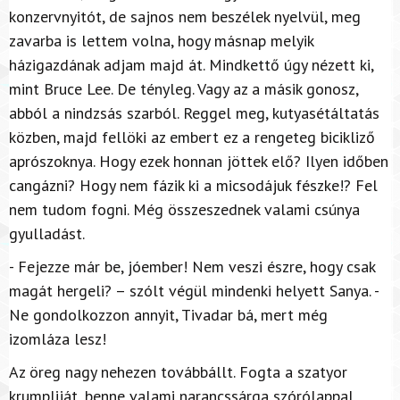
konzervnyitót, de sajnos nem beszélek nyelvül, meg
zavarba is lettem volna, hogy másnap melyik
házigazdának adjam majd át. Mindkettő úgy nézett ki,
mint Bruce Lee. De tényleg. Vagy az a másik gonosz,
abból a nindzsás szarból. Reggel meg, kutyasétáltatás
közben, majd fellöki az embert ez a rengeteg bicikliző
aprószoknya. Hogy ezek honnan jöttek elő? Ilyen időben
cangázni? Hogy nem fázik ki a micsodájuk fészke!? Fel
nem tudom fogni. Még összeszednek valami csúnya
gyulladást.
- Fejezze már be, jóember! Nem veszi észre, hogy csak
magát hergeli? – szólt végül mindenki helyett Sanya. -
Ne gondolkozzon annyit, Tivadar bá, mert még
izomláza lesz!
Az öreg nagy nehezen továbbállt. Fogta a szatyor
krumpliját, benne valami narancssárga szórólappal,