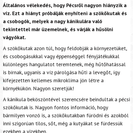
Általános vélekedés, hogy Pécsről nagyon hiányzik a
víz. Ezt a hiányt próbálják enyhíteni a szökőkutak és
a csobogók, melyek a nagy kánikulára való
tekintettel már üzemelnek, és várják a hűsölni
vágyókat.
A szökőkutak azon túl, hogy feldobják a környezetüket,
és csobogásukkal vagy éppenséggel fényjátékukkal
különleges hangulatot teremtenek, még hűtőhatással
is bírnak, ugyanis a víz párolgása hűti a levegőt, így
kifejezetten kellemes mikroklíma jön létre a
környékükön. Nagyon szeretjük!
A kánikula beköszöntével szerencsére beindultak a pécsi
szökőkutak is. Nagyon fontos információ, hogy
bármilyen vonzó is, a szökőkutakban fürödni és azokból
inni szigorúan tilos, sőt, még a kutyákat se fürdessük
ezekben a vizekben.