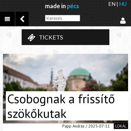
EN
|
HU
made in
pécs
TICKETS
Csobognak a frissítő
szökőkutak
Papp András / 2025-07-11
LOKÁL