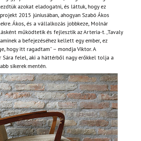
kezdtük azokat eladogatni, és láttuk, hogy ez
a projekt 2015 júniusában, ahogyan Szabó Ákos
ekre. Ákos, és a vállalkozás jobbkeze, Molnár
sként működtetik és fejlesztik az Arteria-t. „Tavaly
 aminek a befejezéséhez kellett egy ember, ez
ge, hogy itt ragadtam” – mondja Viktor. A
ára felel, aki a háttérből nagy erőkkel tolja a
abb sikerek mentén.