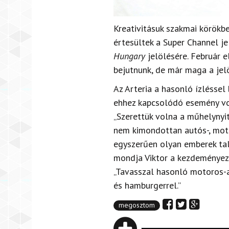
Kreativitásuk szakmai körökbe
értesültek a Super Channel j
Hungary
jelölésére. Február el
bejutnunk, de már maga a jelö
Az Arteria a hasonló ízléssel
ehhez kapcsolódó esemény vol
„Szerettük volna a műhelynyi
nem kimondottan autós-, mot
egyszerűen olyan emberek tal
mondja Viktor a kezdeményezé
„Tavasszal hasonló motoros-
és hamburgerrel.”
megosztom