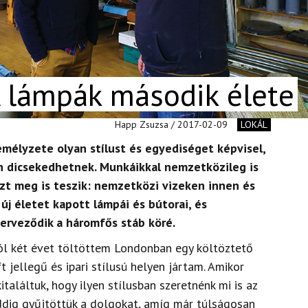
 A lámpák második élete
Happ Zsuzsa / 2017-02-09
LOKÁL
zemélyzete olyan stílust és egyediséget képvisel,
n dicsekedhetnek. Munkáikkal nemzetközileg is
azt meg is teszik: nemzetközi vizeken innen és
 új életet kapott lámpái és bútorai, és
erveződik a háromfős stáb köré.
ól két évet töltöttem Londonban egy költöztető
t jellegű és ipari stílusú helyen jártam. Amikor
találtuk, hogy ilyen stílusban szeretnénk mi is az
dig gyűjtöttük a dolgokat, amíg már túlságosan