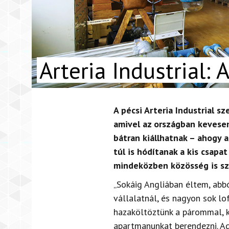
Arteria Industrial:
A pécsi Arteria Industrial s
amivel az országban kevese
bátran kiállhatnak – ahogy 
túl is hódítanak a kis csapat
mindeközben közösség is sz
„Sokáig Angliában éltem, abb
vállalatnál, és nagyon sok lof
hazaköltöztünk a párommal, ki
apartmanunkat berendezni. Ad