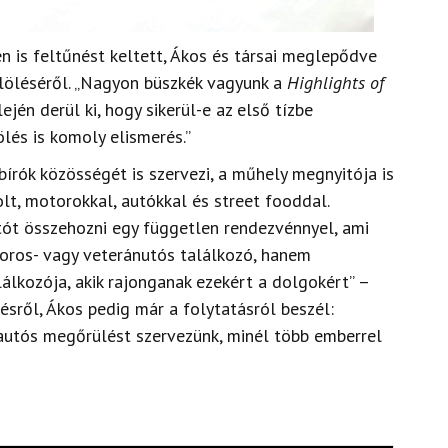
n is feltűnést keltett, Ákos és társai meglepődve
elöléséről. „Nagyon büszkék vagyunk a
Highlights of
ején derül ki, hogy sikerül-e az első tízbe
lés is komoly elismerés.”
 bírók közösségét is szervezi, a műhely megnyitója is
t, motorokkal, autókkal és street fooddal.
tót összehozni egy független rendezvénnyel, ami
oros- vagy veteránutós találkozó, hanem
álkozója, akik rajonganak ezekért a dolgokért” –
sről, Ákos pedig már a folytatásról beszél:
autós megőrülést szervezünk, minél több emberrel