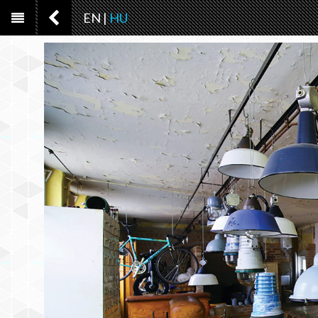
EN
|
HU