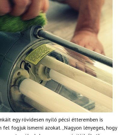
káit egy rövidesen nyíló pécsi étteremben is
n fel fogjuk ismerni azokat. „Nagyon lényeges, hogy