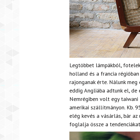
Legtöbbet lámpákból, fotelekb
holland és a francia régióba
rajonganak érte. Nálunk meg e
eddig Angliába adtunk el, de 
Nemrégiben volt egy taiwani
amerikai szállítmányon. Kb. 
elég kevés a vásárlás, bár az
foglalja össze a tendenciákat