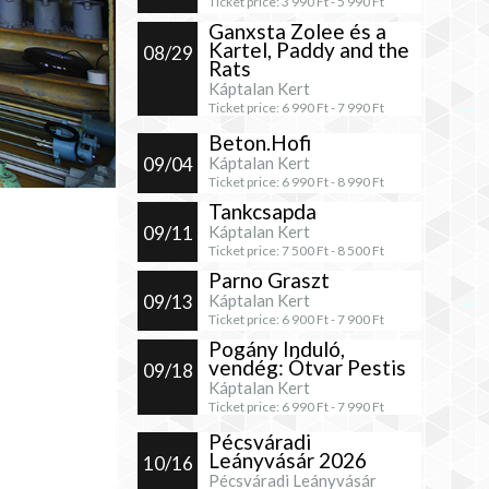
Ticket price:
3 990
Ft -
5 990
Ft
Ganxsta Zolee és a
Kartel, Paddy and the
08/29
Rats
Káptalan Kert
Ticket price:
6 990
Ft -
7 990
Ft
Beton.Hofi
09/04
Káptalan Kert
Ticket price:
6 990
Ft -
8 990
Ft
Tankcsapda
09/11
Káptalan Kert
Ticket price:
7 500
Ft -
8 500
Ft
Parno Graszt
09/13
Káptalan Kert
Ticket price:
6 900
Ft -
7 900
Ft
Pogány Induló,
vendég: Ótvar Pestis
09/18
Káptalan Kert
Ticket price:
6 990
Ft -
7 990
Ft
Pécsváradi
Leányvásár 2026
10/16
Pécsváradi Leányvásár