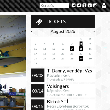
TICKETS
<
August 2026
>
1
2
3
4
5
6
7
8
9
10
11
12
13
14
15
16
17
18
19
20
21
22
23
24
25
26
27
28
29
30
31
T. Danny, vendég: Vzs
08/08
Káptalan Kert
Ticket price:
7 990
Ft
Voisingers
08/14
Káptalan Kert
Ticket price:
6 000
Ft -
7 000
Ft
Birtok STÍL
08/15
Pécsi Egyetemi Borbirtok