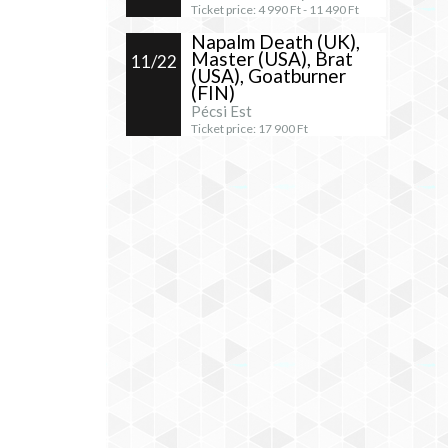
Ticket price:
4 990
Ft -
11 490
Ft
Napalm Death (UK),
Master (USA), Brat
11/22
(USA), Goatburner
(FIN)
Pécsi Est
Ticket price:
17 900
Ft