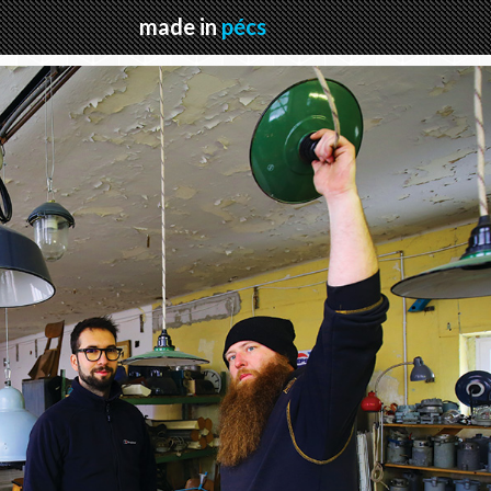
made in
pécs