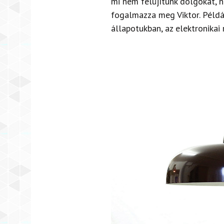
mi nem felújítunk dolgokat, 
fogalmazza meg Viktor. Példá
állapotukban, az elektronikai 