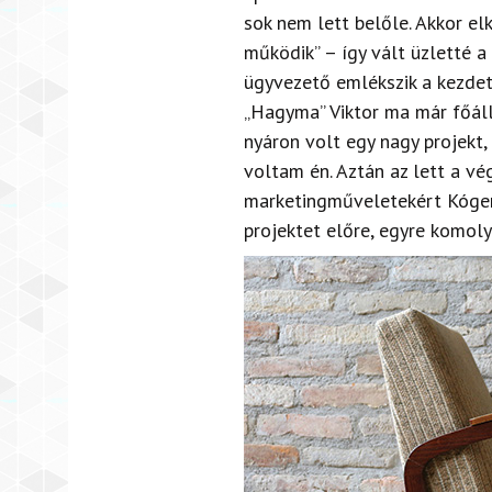
sok nem lett belőle. Akkor el
működik” – így vált üzletté 
ügyvezető emlékszik a kezdet
„Hagyma” Viktor ma már főállá
nyáron volt egy nagy projekt,
voltam én. Aztán az lett a vé
marketingműveletekért Kóger S
projektet előre, egyre komoly