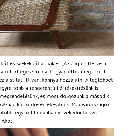
ől és székekből adnak el. „Az angol, illetve a
n a retrót egészen máshogyan élték meg, ezért
z a stílus itt van, könnyű hozzájutni. A legtöbbet
egyre több a tengerentúli értékesítésünk is.
 megrendelésünk, és most dolgozunk a második
95%-ban külföldre értékesítünk, Magyarországról
 utóbbi egy-két hónapban növekedni látszik” –
 Ákos.