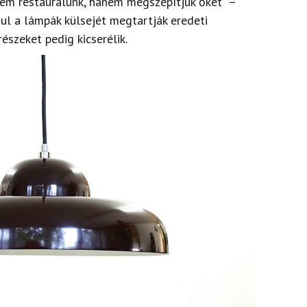
nem restaurálunk, hanem megszépítjük őket” –
ul a lámpák külsejét megtartják eredeti
részeket pedig kicserélik.