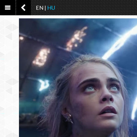
EN
|
HU