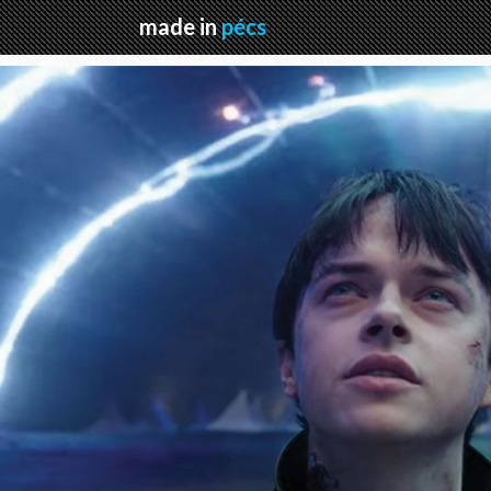
made in
pécs