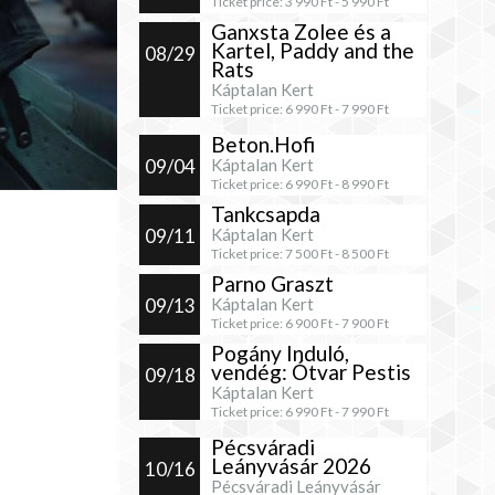
Ticket price:
3 990
Ft -
5 990
Ft
Ganxsta Zolee és a
Kartel, Paddy and the
08/29
Rats
Káptalan Kert
Ticket price:
6 990
Ft -
7 990
Ft
Beton.Hofi
09/04
Káptalan Kert
Ticket price:
6 990
Ft -
8 990
Ft
Tankcsapda
09/11
Káptalan Kert
Ticket price:
7 500
Ft -
8 500
Ft
Parno Graszt
09/13
Káptalan Kert
Ticket price:
6 900
Ft -
7 900
Ft
Pogány Induló,
vendég: Ótvar Pestis
09/18
Káptalan Kert
Ticket price:
6 990
Ft -
7 990
Ft
Pécsváradi
Leányvásár 2026
10/16
Pécsváradi Leányvásár