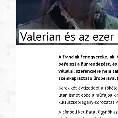
Valerian és az ezer
A franciák fenegyereke, aki 
befejezi a filmrendezést, é
vállalni, szerencsére nem t
szemkápráztató űroperával 
Kerek két évtizeddel a tökéle
után ismét ebbe a műfajba kir
kultuszképregény-sorozatát v
A címbeli két fiatal ügynök a