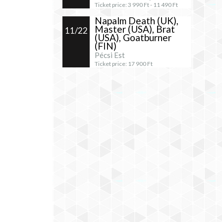
Ticket price:
3 990
Ft -
11 490
Ft
Napalm Death (UK),
Master (USA), Brat
11/22
(USA), Goatburner
(FIN)
Pécsi Est
Ticket price:
17 900
Ft