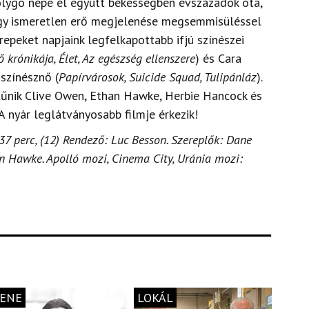
bolygó népe él együtt békességben évszázadok óta,
gy ismeretlen erő megjelenése megsemmisüléssel
repeket napjaink legfelkapottabb ifjú színészei
ő krónikája, Élet, Az egészség ellenszere
) és Cara
színésznő (
Papírvárosok, Suicide Squad, Tulipánláz
).
tűnik Clive Owen, Ethan Hawke, Herbie Hancock és
 A nyár leglátványosabb filmje érkezik!
 137 perc, (12) Rendező: Luc Besson. Szereplők: Dane
n Hawke. Apolló mozi, Cinema City, Uránia mozi:
ENE
LOKÁL