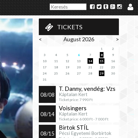
TICKETS
<
August 2026
>
1
2
3
4
5
6
7
8
9
10
11
12
13
14
15
16
17
18
19
20
21
22
23
24
25
26
27
28
29
30
31
T. Danny, vendég: Vzs
08/08
Káptalan Kert
Ticket price:
7 990
Ft
Voisingers
08/14
Káptalan Kert
Ticket price:
6 000
Ft -
7 000
Ft
Birtok STÍL
08/15
Pécsi Egyetemi Borbirtok