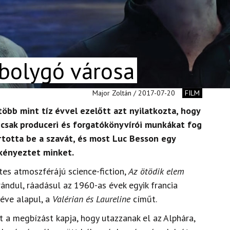
 bolygó városa
Major Zoltán / 2017-07-20
FILM
több mint tíz évvel ezelőtt azt nyilatkozta, hogy
s csak produceri és forgatókönyvírói munkákat fog
artotta be a szavát, és most Luc Besson egy
kényeztet minket.
tes atmoszférájú science-fiction,
Az ötödik elem
ándul, ráadásul az 1960-as évek egyik francia
éve alapul, a
Valérian és Laureline
címűt.
zt a megbízást kapja, hogy utazzanak el az Alphára,