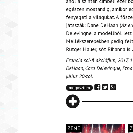
ahol a szintén címbeli ezer 
egészen mostanáig, amikor e
fenyegeti a világukat. A fősze
játsszák: Dane DeHaan (
Az er
Delevingne, a modellből lett 
Mellékszerepekben pedig fel
Rutger Hauer, sőt Rihanna is.
Francia sci-fi akciófilm, 2017,
DeHaan, Cara Delevingne, Etha
július 20-tól.
megosztom
ZENE
Z