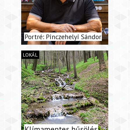
Portré: Pinczehelyi Sándor
LOKÁL
Klímamentes hűsölés