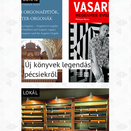
Új könyvek legendás
pécsiekről
LOKÁL