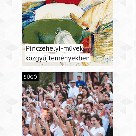
Pinczehelyi-művek
közgyűjteményekben
SÚGÓ