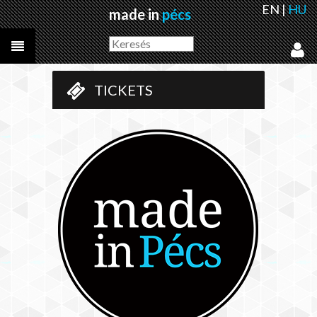
EN
|
HU
made in
pécs
TICKETS