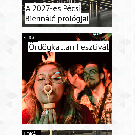
A 2027-es Pécsi
Biennálé prológjai
SÚGÓ
Ördögkatlan Fesztivál
LOKÁL