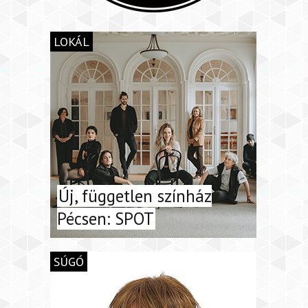
LOKÁL
Új, független színház
Pécsen: SPOT
SÚGÓ