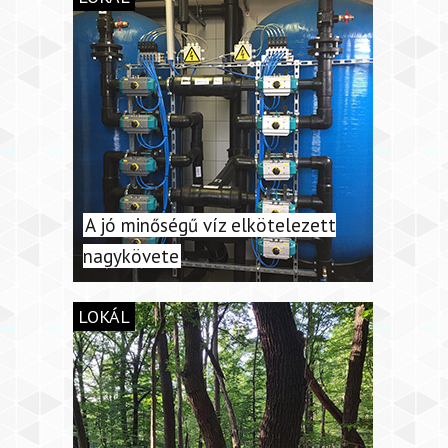
A jó minőségű víz elkötelezett
nagykövete
LOKÁL