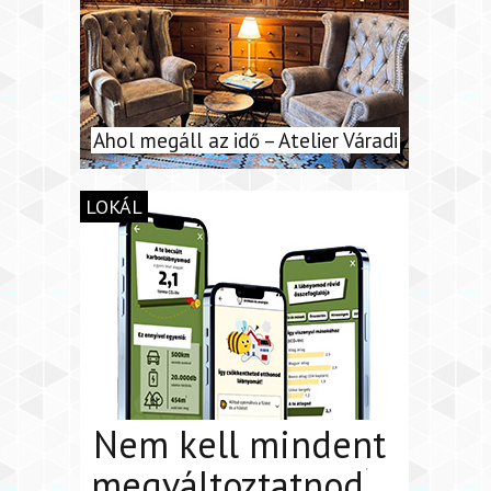
Ahol megáll az idő – Atelier Váradi
LOKÁL
Nem kell mindent
megváltoztatnod