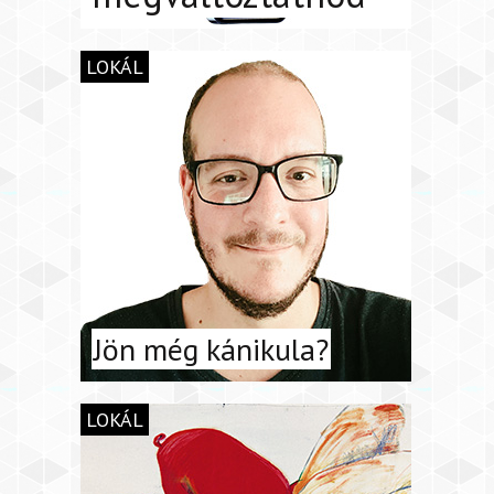
LOKÁL
Jön még kánikula?
LOKÁL