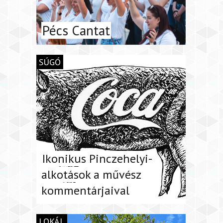
Pécs Cantat
SÚGÓ
Ikonikus Pinczehelyi-
alkotások a művész
kommentárjaival
LOKÁL