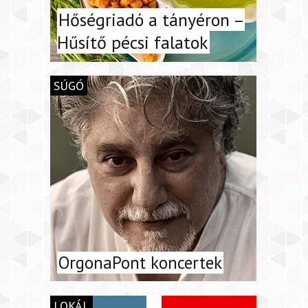
Hőségriadó a tányéron –
Hűsítő pécsi falatok
SÚGÓ
OrgonaPont koncertek
LOKÁL