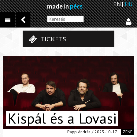
EN
|
HU
made in
pécs
TICKETS
Kispál és a Lovasi
Papp András / 2023-10-17
ZENE