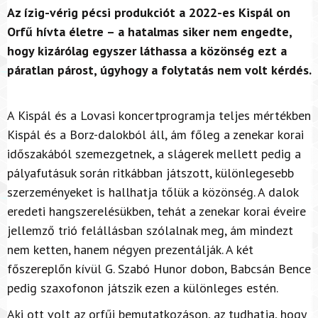
Az ízig-vérig pécsi produkciót a 2022-es Kispál on
Orfű hívta életre – a hatalmas siker nem engedte,
hogy kizárólag egyszer láthassa a közönség ezt a
páratlan párost, úgyhogy a folytatás nem volt kérdés.
A Kispál és a Lovasi koncertprogramja teljes mértékben
Kispál és a Borz-dalokból áll, ám főleg a zenekar korai
időszakából szemezgetnek, a slágerek mellett pedig a
pályafutásuk során ritkábban játszott, különlegesebb
szerzeményeket is hallhatja tőlük a közönség. A dalok
eredeti hangszerelésükben, tehát a zenekar korai éveire
jellemző trió felállásban szólalnak meg, ám mindezt
nem ketten, hanem négyen prezentálják. A két
főszereplőn kívül G. Szabó Hunor dobon, Babcsán Bence
pedig szaxofonon játszik ezen a különleges estén.
Aki ott volt az orfűi bemutatkozáson, az tudhatja, hogy