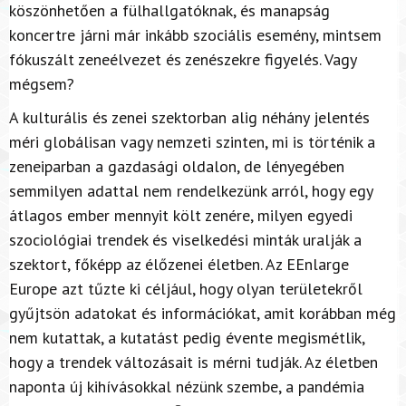
köszönhetően a fülhallgatóknak, és manapság
koncertre járni már inkább szociális esemény, mintsem
fókuszált zeneélvezet és zenészekre figyelés. Vagy
mégsem?
A kulturális és zenei szektorban alig néhány jelentés
méri globálisan vagy nemzeti szinten, mi is történik a
zeneiparban a gazdasági oldalon, de lényegében
semmilyen adattal nem rendelkezünk arról, hogy egy
átlagos ember mennyit költ zenére, milyen egyedi
szociológiai trendek és viselkedési minták uralják a
szektort, főképp az élőzenei életben. Az EEnlarge
Europe azt tűzte ki céljául, hogy olyan területekről
gyűjtsön adatokat és információkat, amit korábban még
nem kutattak, a kutatást pedig évente megismétlik,
hogy a trendek változásait is mérni tudják. Az életben
naponta új kihívásokkal nézünk szembe, a pandémia