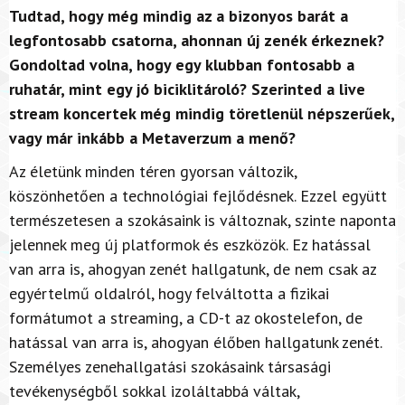
Tudtad, hogy még mindig az a bizonyos barát a
legfontosabb csatorna, ahonnan új zenék érkeznek?
Gondoltad volna, hogy egy klubban fontosabb a
ruhatár, mint egy jó biciklitároló? Szerinted a live
stream koncertek még mindig töretlenül népszerűek,
vagy már inkább a Metaverzum a menő?
Az életünk minden téren gyorsan változik,
köszönhetően a technológiai fejlődésnek. Ezzel együtt
természetesen a szokásaink is változnak, szinte naponta
jelennek meg új platformok és eszközök. Ez hatással
van arra is, ahogyan zenét hallgatunk, de nem csak az
egyértelmű oldalról, hogy felváltotta a fizikai
formátumot a streaming, a CD-t az okostelefon, de
hatással van arra is, ahogyan élőben hallgatunk zenét.
Személyes zenehallgatási szokásaink társasági
tevékenységből sokkal izoláltabbá váltak,