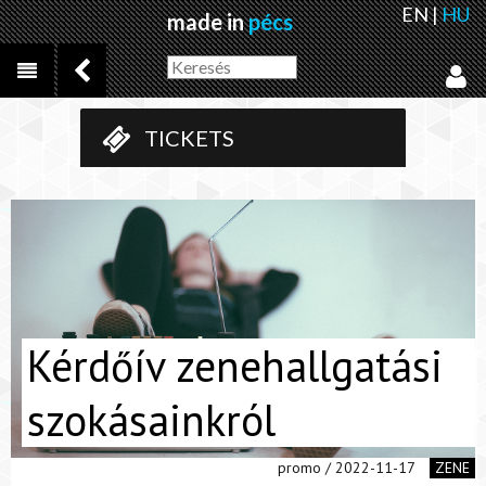
EN
|
HU
made in
pécs
TICKETS
Kérdőív zenehallgatási
szokásainkról
promo / 2022-11-17
ZENE