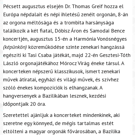
Pécsett augusztus elsején Dr. Thomas Greif hozza el
Európa népdalait és népi ihletésű zenéit orgonán, 8-án
az orgona méltósága és a trombita harsánysága
találkozik a két fiatal, Dóbisz Áron és Samodai Bence
koncertjén, augusztus 15-én a Harmónia Vonósnégyes
(képünkön)
közreműködése szinte zenekari hangzássá
egészíti ki Tasi Csaba játékát, majd 22-én Gesztesi-Tóth
László orgonajátékához Mórocz Virág éneke társul. A
koncerteken népszerű klasszikusok, ismert zenekari
művek átiratai, egyházi és világi művek, és szívhez
szóló énekes kompozíciók is elhangzanak. A
hangversenyek a Bazilikában lesznek, kezdési
időpontjaik 20 óra.
Szeretettel ajánljuk a koncerteket mindenkinek, aki
szeretne egy könnyed, de mégis tartalmas estét
eltölteni a magyar orgonák fővárosában, a Bazilika