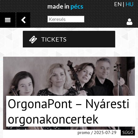
EN
|
HU
made in
pécs
TICKETS
OrgonaPont – Nyáresti
orgonakoncertek
promo / 2025-07-29
SÚGÓ