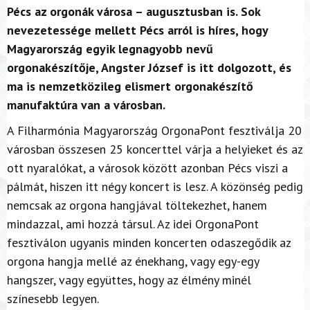
Pécs az orgonák városa – augusztusban is. Sok
nevezetessége mellett Pécs arról is híres, hogy
Magyarország egyik legnagyobb nevű
orgonakészítője, Angster József is itt dolgozott, és
ma is nemzetközileg elismert orgonakészítő
manufaktúra van a városban.
A Filharmónia Magyarország OrgonaPont fesztiválja 20
városban összesen 25 koncerttel várja a helyieket és az
ott nyaralókat, a városok között azonban Pécs viszi a
pálmát, hiszen itt négy koncert is lesz. A közönség pedig
nemcsak az orgona hangjával töltekezhet, hanem
mindazzal, ami hozzá társul. Az idei OrgonaPont
fesztiválon ugyanis minden koncerten odaszegődik az
orgona hangja mellé az énekhang, vagy egy-egy
hangszer, vagy együttes, hogy az élmény minél
színesebb legyen.