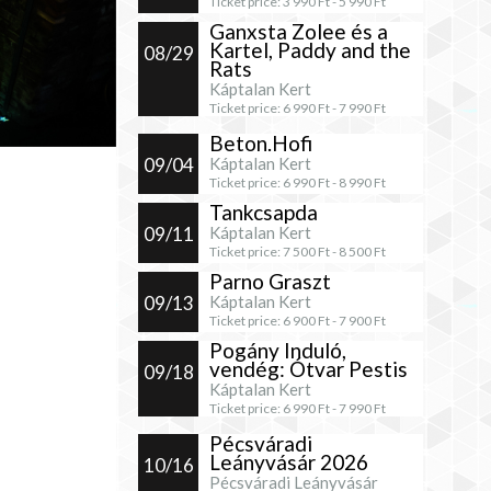
Ticket price:
3 990
Ft -
5 990
Ft
Ganxsta Zolee és a
Kartel, Paddy and the
08/29
Rats
Káptalan Kert
Ticket price:
6 990
Ft -
7 990
Ft
Beton.Hofi
09/04
Káptalan Kert
Ticket price:
6 990
Ft -
8 990
Ft
Tankcsapda
09/11
Káptalan Kert
Ticket price:
7 500
Ft -
8 500
Ft
Parno Graszt
09/13
Káptalan Kert
Ticket price:
6 900
Ft -
7 900
Ft
Pogány Induló,
vendég: Ótvar Pestis
09/18
Káptalan Kert
Ticket price:
6 990
Ft -
7 990
Ft
Pécsváradi
Leányvásár 2026
10/16
Pécsváradi Leányvásár