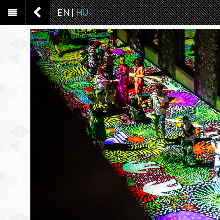
EN
|
HU