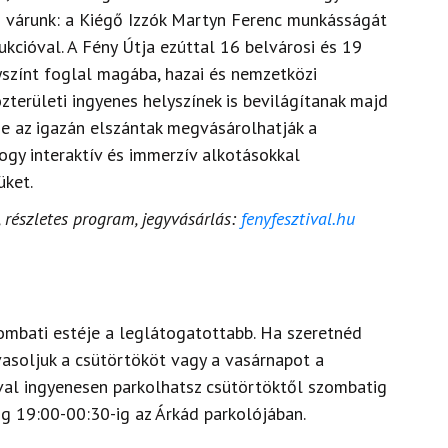
n várunk: a Kiégő Izzók Martyn Ferenc munkásságát
cióval. A Fény Útja ezúttal 16 belvárosi és 19
színt foglal magába, hazai és nemzetközi
területi ingyenes helyszínek is bevilágítanak majd
 de az igazán elszántak megvásárolhatják a
ogy interaktív és immerzív alkotásokkal
üket.
, részletes program, jegyvásárlás:
fenyfesztival.hu
zombati estéje a leglátogatottabb. Ha szeretnéd
vasoljuk a csütörtököt vagy a vasárnapot a
óval ingyenesen parkolhatsz csütörtöktől szombatig
ig 19:00-00:30-ig az Árkád parkolójában.