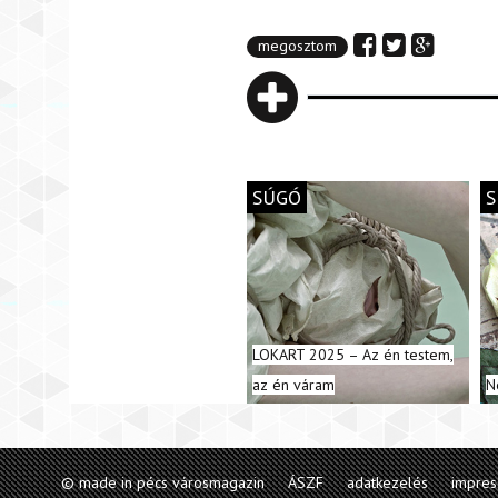
megosztom
SÚGÓ
S
LOKART 2025 – Az én testem,
az én váram
N
© made in pécs városmagazin
ÁSZF
adatkezelés
impre