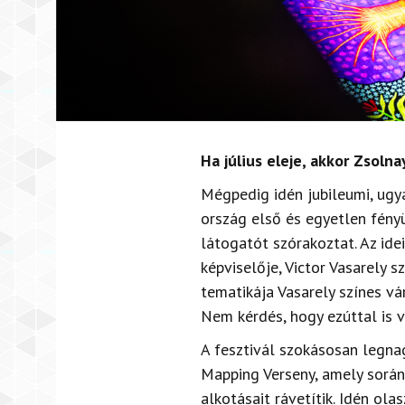
Ha július eleje, akkor Zsolna
Mégpedig idén jubileumi, ugyan
ország első és egyetlen fén
látogatót szórakoztat. Az id
képviselője, Victor Vasarely s
tematikája Vasarely színes vár
Nem k
é
rd
é
s, hogy ezúttal is 
A fesztivál szokásosan legna
Mapping Verseny, amely során
alkotásait rávetítik. Idén ola