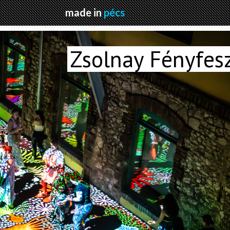
made in
pécs
Zsolnay Fényfesz