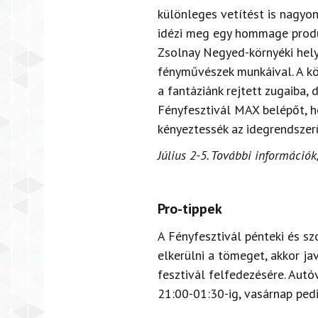
különleges vetítést is nagyo
idézi meg egy hommage produk
Zsolnay Negyed-környéki hely
fényművészek munkáival. A köz
a fantáziánk rejtett zugaiba,
F
é
nyfesztivá
l MAX
belépőt, h
kényeztessék az idegrendszer
Július 2-5. További információk
Pro-tippek
A Fényfesztivál pénteki és s
elkerülni a tömeget, akkor ja
fesztivál felfedezésére. Aut
21:00-01:30-ig, vasárnap ped