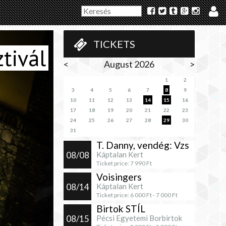
TICKETS
tivál
<
August 2026
>
1
2
3
4
5
6
7
8
9
10
11
12
13
14
15
16
17
18
19
20
21
22
23
24
25
26
27
28
29
30
31
T. Danny, vendég: Vzs
08/08
Káptalan Kert
Ticket price:
7 990
Ft
Voisingers
08/14
Káptalan Kert
Ticket price:
6 000
Ft -
7 000
Ft
Birtok STÍL
08/15
Pécsi Egyetemi Borbirtok