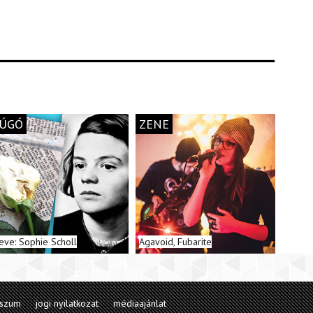
ÚGÓ
ZENE
eve: Sophie Scholl
Agavoid, Fubarite
sszum
jogi nyilatkozat
médiaajánlat