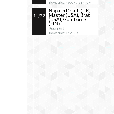
Ticket price:
4 990
Ft -
11 490
Ft
Napalm Death (UK),
Master (USA), Brat
11/22
(USA), Goatburner
(FIN)
Pécsi Est
Ticket price:
17 900
Ft