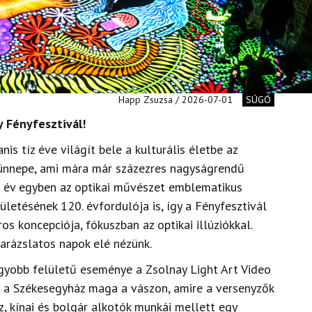
Happ Zsuzsa / 2026-07-01
SÚGÓ
y Fényfesztivál!
is tíz éve világít bele a kulturális életbe az
yünnepe, ami mára már százezres nagyságrendű
ei év egyben az optikai művészet emblematikus
zületésének 120. évfordulója is, így a Fényfesztivál
os koncepciója, fókuszban az optikai illúziókkal.
varázslatos napok elé nézünk.
gyobb felületű eseménye a Zsolnay Light Art Video
 a Székesegyház maga a vászon, amire a versenyzők
sz, kínai és bolgár alkotók munkái mellett egy