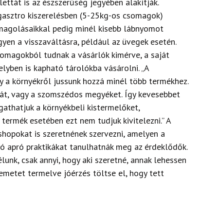
lettát is az észszerűség jegyében alakítják.
 gasztro kiszerelésben (5-25kg-os csomagok)
magolásaikkal pedig minél kisebb lábnyomot
yen a visszaváltásra, például az üvegek esetén.
somagokból tudnak a vásárlók kimérve, a saját
elyben is kapható tárolókba vásárolni. „A
 a környékről jussunk hozzá minél több termékhez.
nyát, vagy a szomszédos megyéket. Így kevesebbet
gathatjuk a környékbeli kistermelőket,
termék esetében ezt nem tudjuk kivitelezni.” A
hopokat is szeretnének szervezni, amelyen a
ó apró praktikákat tanulhatnák meg az érdeklődők.
unk, csak annyi, hogy aki szeretné, annak lehessen
emetet termelve jóérzés töltse el, hogy tett