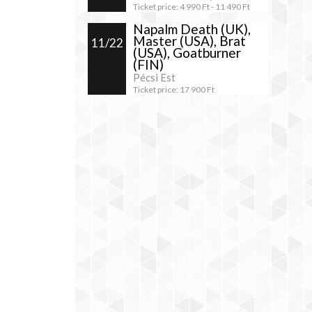
Ticket price:
4 990
Ft -
11 490
Ft
Napalm Death (UK),
Master (USA), Brat
11/22
(USA), Goatburner
(FIN)
Pécsi Est
Ticket price:
17 900
Ft