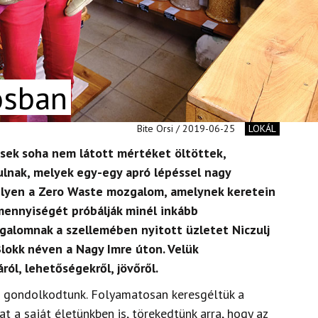
osban
Bite Orsi / 2019-06-25
LOKÁL
sek soha nem látott mértéket öltöttek,
lnak, melyek egy-egy apró lépéssel nagy
 Ilyen a Zero Waste mozgalom, amelynek keretein
 mennyiségét próbálják minél inkább
zgalomnak a szellemében nyitott üzletet Niczulj
Blokk néven a Nagy Imre úton. Velük
ról, lehetőségekről, jövőről.
n gondolkodtunk. Folyamatosan keresgéltük a
 a saját életünkben is, törekedtünk arra, hogy az