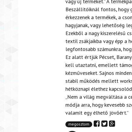
vagy új terméket.” A termékpa
Beszállítóiknál fontos, hogy
érkezzenek a termékek, a cso
hagyjanak, vagy lehetőség leg
Ezekből a nagy kiszerelésű c
textil zsákjaikba vagy épp a h
legfontosabb számunkra, hogy
Ez alatt értjük Pécset, Bara
kell utaztatni, emellett támo
kézműveseket. Sajnos minden 
stabil működés mellett works
hétköznapi élethez kapcsolód
„Nem a világ megváltása a cél
módja arra, hogy kevesebb sz
valamit egy élhető jövőért.”
megosztom