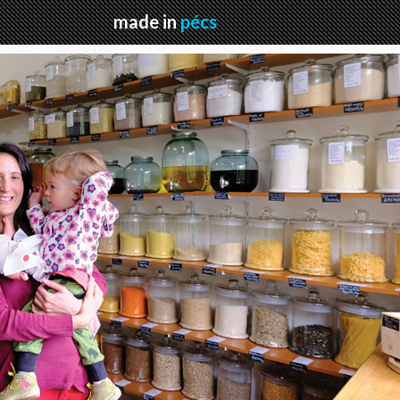
made in
pécs