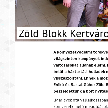
Zöld Blokk Kertvár
A környezetvédelmi törekvé
világszinten kampányok indu
változásokat tudnak elérni.
belül a háztartási hulladék
visszaszorítani. Ennek a mo
Enikő és Bartal Gábor Zöld 
beszélgettünk a bolt nyitásá
„Már évek óta vállalkozásba
környezetkímélő megoldásokat