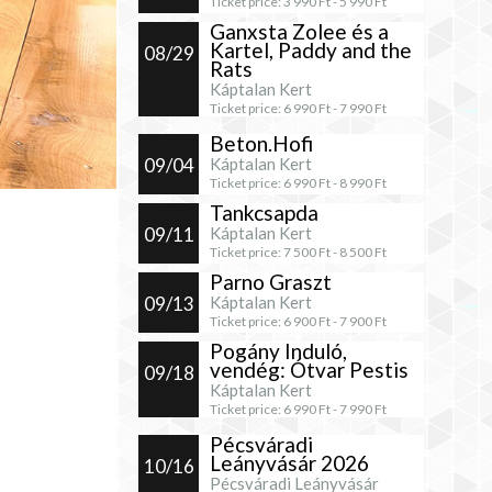
Ticket price:
3 990
Ft -
5 990
Ft
Ganxsta Zolee és a
Kartel, Paddy and the
08/29
Rats
Káptalan Kert
Ticket price:
6 990
Ft -
7 990
Ft
Beton.Hofi
09/04
Káptalan Kert
Ticket price:
6 990
Ft -
8 990
Ft
Tankcsapda
09/11
Káptalan Kert
Ticket price:
7 500
Ft -
8 500
Ft
Parno Graszt
09/13
Káptalan Kert
Ticket price:
6 900
Ft -
7 900
Ft
Pogány Induló,
vendég: Ótvar Pestis
09/18
Káptalan Kert
Ticket price:
6 990
Ft -
7 990
Ft
Pécsváradi
Leányvásár 2026
10/16
Pécsváradi Leányvásár