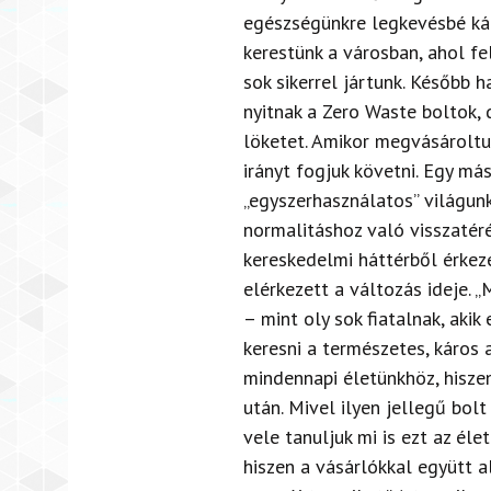
egészségünkre legkevésbé kár
kerestünk a városban, ahol f
sok sikerrel jártunk. Később
nyitnak a Zero Waste boltok, 
löketet. Amikor megvásároltuk
irányt fogjuk követni. Egy más
„egyszerhasználatos” világun
normalitáshoz való visszatér
kereskedelmi háttérből érkez
elérkezett a változás ideje. 
– mint oly sok fiatalnak, akik
keresni a természetes, káros
mindennapi életünkhöz, hisz
után. Mivel ilyen jellegű bol
vele tanuljuk mi is ezt az éle
hiszen a vásárlókkal együtt al