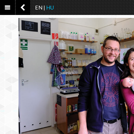
EN
|
HU