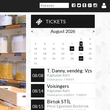
TICKETS
<
August 2026
>
1
2
3
4
5
6
7
8
9
10
11
12
13
14
15
16
17
18
19
20
21
22
23
24
25
26
27
28
29
30
31
T. Danny, vendég: Vzs
08/08
Káptalan Kert
Ticket price:
7 990
Ft
Voisingers
08/14
Káptalan Kert
Ticket price:
6 000
Ft -
7 000
Ft
Birtok STÍL
08/15
Pécsi Egyetemi Borbirtok