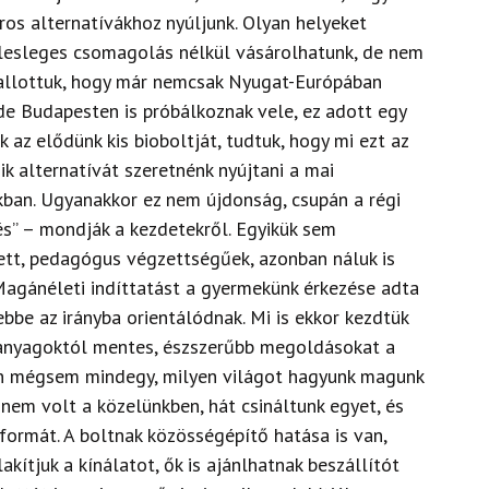
os alternatívákhoz nyúljunk. Olyan helyeket
elesleges csomagolás nélkül vásárolhatunk, de nem
 hallottuk, hogy már nemcsak Nyugat-Európában
de Budapesten is próbálkoznak vele, ez adott egy
 az elődünk kis bioboltját, tudtuk, hogy mi ezt az
ik alternatívát szeretnénk nyújtani a mai
kban. Ugyanakkor ez nem újdonság, csupán a régi
és” – mondják a kezdetekről. Egyikük sem
ett, pedagógus végzettségűek, azonban náluk is
„Magánéleti indíttatást a gyermekünk érkezése adta
 ebbe az irányba orientálódnak. Mi is ekkor kezdtük
 anyagoktól mentes, észszerűbb megoldásokat a
en mégsem mindegy, milyen világot hagyunk magunk
t nem volt a közelünkben, hát csináltunk egyet, és
tformát. A boltnak közösségépítő hatása is van,
akítjuk a kínálatot, ők is ajánlhatnak beszállítót