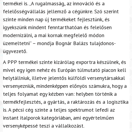
termékei is. „A rugalmasság, az innováció és a
felelősségvállalás jellemző a cégünkre. Szó szerint
szinte minden nap új termékeket fejlesztünk, és
igyekszünk mindent fenntarthatóan és felelősen
modernizálni, a mai kornak megfelelő módon
üzemeltetni” – mondja Bognár Balázs tulajdonos-
ügyvezető.
A PPP termékei szinte kizárólag exportra készülnek, és
mivel egy igen nehéz és Európán túlmutató piacon kell
helytállniuk, illetve jelentős külföldi versenytársakkal
versenyezniük, mindenképpen előnyös számukra, hogy a
teljes folyamat egy kézben van: helyben történik a
termékfejlesztés, a gyártás, a raktározás és a logisztika
is. A pécsi cég szinte a teljes spektrumot lefedi az
instant italporok kategóriában, ami egyértelműen
versenyképessé teszi a vállalkozást.