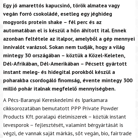
Egy jó amarettós kapucsinó, török almatea vagy
vegán forró csokoládé, esetleg egy jéghideg
mogyorós protein shake – fél perc és az
automatában el is készül a hőn áhított ital. Ennek
azonban feltétele az italpor, amelyből a gép mennyei
innivalót varázsol. Sokan nem tudják, hogy a világ
mintegy 30 országában – köztük a Közel-Keleten,
Dél-Afrikában, Dél-Amerikában – Pécsett gyártott
instant meleg- és hidegital porokból készül a
poharakba csordogáló finomság, évente mintegy 300
millió pohár italnak megfelelő mennyiségben.
A Pécs-Baranyai Kereskedelmi és Iparkamara
cikksorozatában bemutatott PPP Private Powder
Products Kft. poralapú élelmiszerek – köztük instant
levesporok – fejlesztését, valamint bérgyártását is
végzi, de vannak saját márkás, sőt vegán, bio, fairtrade