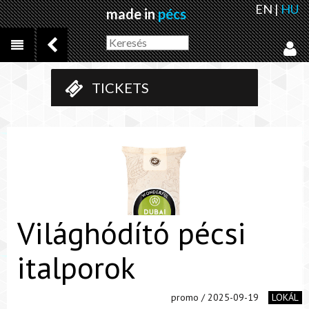
EN
|
HU
made in
pécs
TICKETS
Világhódító pécsi
italporok
promo / 2025-09-19
LOKÁL