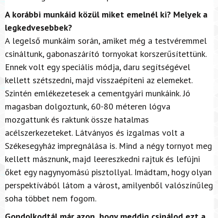
A korábbi munkáid közül miket emelnél ki? Melyek a
legkedvesebbek?
A legelső munkáim során, amiket még a testvéremmel
csináltunk, gabonaszárító tornyokat korszerűsítettünk.
Ennek volt egy speciális módja, daru segítségével
kellett szétszedni, majd visszaépíteni az elemeket.
Szintén emlékezetesek a cementgyári munkáink. Jó
magasban dolgoztunk, 60-80 méteren lógva
mozgattunk és raktunk össze hatalmas
acélszerkezeteket. Látványos és izgalmas volt a
Székesegyház impregnálása is. Mind a négy tornyot meg
kellett másznunk, majd leereszkedni rajtuk és lefújni
őket egy nagynyomású pisztollyal. Imádtam, hogy olyan
perspektívából látom a várost, amilyenből valószínűleg
soha többet nem fogom.
Gondolkodtál már azon, hogy meddig csinálod ezt a