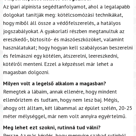
Az ipari alpinista segédtanfolyamot, ahol a legalapabb
dolgokat tanítják meg: kötélcsomózási technikákat,
hogy miből áll össze a védőfelszerelés, a hatályos
jogszabályokat. A gyakorlati részben megtanultuk az
ereszkedő-, biztosító- és mászóeszközöket, valamint
használatukat; hogy hogyan kell szabályosan beszerelni
és felmászni egy kötélen, átszerelni, leereszkedni,
kötélről menteni. Ezzel a képzéssel már lehet a
magasban dolgozni.
Milyen volt a legelső alkalom a magasban?
Remegtek a lábaim, annak ellenére, hogy mindent
ellenőriztem és tudtam, hogy nem lesz baj. Mégis,
ahogy ott álltam, két lábammal az épület szélén, 20-25
méter mélységgel, már nem volt annyira egyértelmű.
Meg lehet ezt szokni, rutinná tud válni?
Persze. Az más kérdés, hogy mennyire szabad rutinból