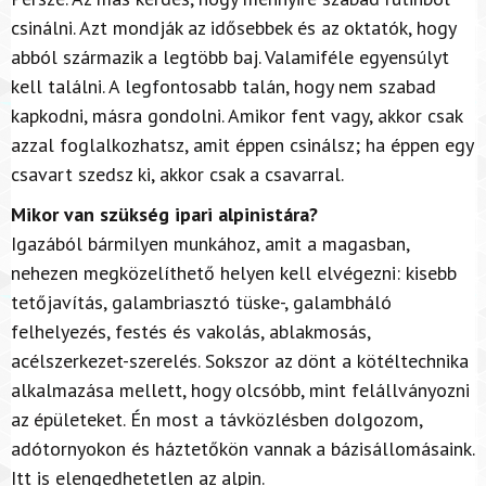
csinálni. Azt mondják az idősebbek és az oktatók, hogy
abból származik a legtöbb baj. Valamiféle egyensúlyt
kell találni. A legfontosabb talán, hogy nem szabad
kapkodni, másra gondolni. Amikor fent vagy, akkor csak
azzal foglalkozhatsz, amit éppen csinálsz; ha éppen egy
csavart szedsz ki, akkor csak a csavarral.
Mikor van szükség ipari alpinistára?
Igazából bármilyen munkához, amit a magasban,
nehezen megközelíthető helyen kell elvégezni: kisebb
tetőjavítás, galambriasztó tüske-, galambháló
felhelyezés, festés és vakolás, ablakmosás,
acélszerkezet-szerelés. Sokszor az dönt a kötéltechnika
alkalmazása mellett, hogy olcsóbb, mint felállványozni
az épületeket. Én most a távközlésben dolgozom,
adótornyokon és háztetőkön vannak a bázisállomásaink.
Itt is elengedhetetlen az alpin.