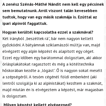
A zenész Szénás-Máthé Nándit nem kell egy pécsinek
sem bemutatnunk. Arról viszont talán kevesebben
tudtok, hogy van egy másik szakmája is. Ezúttal az
ipari alpinról faggattuk.
Hogyan kerültél kapcsolatba ezzel a szakmával?
Két irányból „beszéltek rá”, bár nem nagyon kellett
győzködni. A bátyámnak sziklamászói múltja van, majd
elvégzett egy alpin képzést és alapított egy céget.
Ezzel egy időben egy barátommal dolgoztam, aki akkor
óriásplakátokat ragasztott és még a kötéltechnika
hőskorában kezdte a „lógást”. Ő is nagyon sokat mesélt
a szépségéről. A tesóm cégénél földi emberként (aki
lentről szolgálja ki az alpinistákat) kezdtem a szakmát,
majd miután én is elvégeztem a képzést, már magasban
is dolgoztam.
Milyen képzést kellett elvégezned?