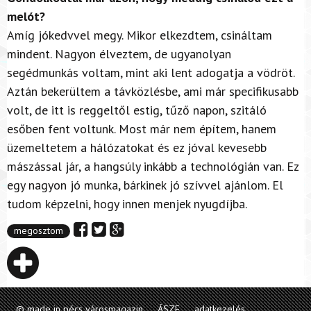
melót?
Amíg jókedvvel megy. Mikor elkezdtem, csináltam
mindent. Nagyon élveztem, de ugyanolyan
segédmunkás voltam, mint aki lent adogatja a vödröt.
Aztán bekerültem a távközlésbe, ami már specifikusabb
volt, de itt is reggeltől estig, tűző napon, szitáló
esőben fent voltunk. Most már nem építem, hanem
üzemeltetem a hálózatokat és ez jóval kevesebb
mászással jár, a hangsúly inkább a technológián van. Ez
egy nagyon jó munka, bárkinek jó szívvel ajánlom. El
tudom képzelni, hogy innen menjek nyugdíjba.
megosztom
© made in pécs városmagazin
ÁSZF
adatkezelés