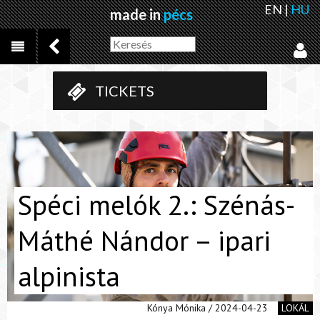
EN
|
HU
made in
pécs
TICKETS
Spéci melók 2.: Szénás-
Máthé Nándor – ipari
alpinista
Kónya Mónika / 2024-04-23
LOKÁL