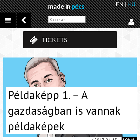
EN
|
HU
made in
pécs
TICKETS
Példaképp 1. – A
gazdaságban is vannak
példaképek
/ 2017-04-13
LOKÁL