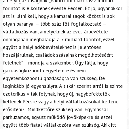
a helyi gazdaságnak. „A külföldi diákok 6-7 milliárd
forintot is elköltenek évente Pécsen. Ez jó, ugyanakkor
azt is látni kell, hogy a kamarai tagok között is sok
olyan baranyai – több száz főt foglalkoztató –
vállalkozás van, amelyeknek az éves árbevétele
önmagában meghaladja a 7 milliárd forintot, ezzel
együtt a helyi adóbevételekhez is jelentősen
hozzájárulnak, családok százainak megélhetéséért
felelnek" – mondja a szakember. Úgy látja, hogy
gazdaságközpontú egyetemre és nem
egyetemközpontú gazdaságra van szükség. De
leginkább jó egyensúlyra. A titkár szerint arról is szinte
ezoterikus viták folynak, hogy új, nagybefektetők
kellenek Pécsre vagy a helyi vállalkozásokat kellene
erősíteni? „Mindkettőre szükség van. Egymással
párhuzamos, együtt működő jövőképekre és ezzel
együtt több fiatal vállalkozóra van szükség. Akik itt