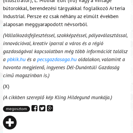
(illusztrátor), L. Molnár Edit (író) vagy a vintage
bútorokkal, berendezési tárgyakkal foglalkozó Arteria
Industrial. Persze ez csak néhány az elmúlt években
alaposan meggyarapodott névsorból.
(Vállalkozásfejlesztéssel, szakképzéssel, pályaválasztással,
innovációval, kreatív iparral a város és a régió
gazdaságával kapcsolatban még több információt találsz
a
pbkik.hu
és a
pecsgazdasaga.hu
oldalakon, valamint a
havonta megjelenő, ingyenes Dél-Dunántúli Gazdaság
című magazinban is.)
(X)
(A cikkben szereplő kép Kling Hildegund munkája.)
megosztom