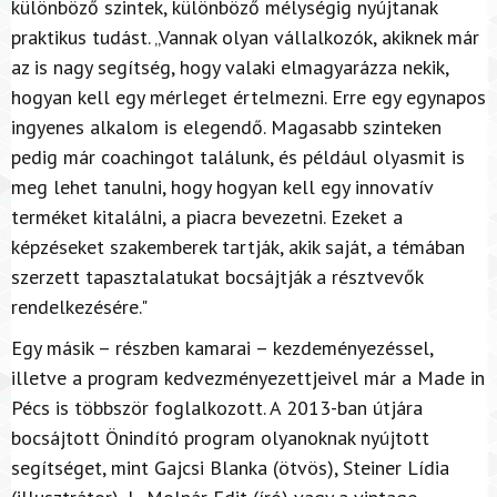
különböző szintek, különböző mélységig nyújtanak
praktikus tudást. „Vannak olyan vállalkozók, akiknek már
az is nagy segítség, hogy valaki elmagyarázza nekik,
hogyan kell egy mérleget értelmezni. Erre egy egynapos
ingyenes alkalom is elegendő. Magasabb szinteken
pedig már coachingot találunk, és például olyasmit is
meg lehet tanulni, hogy hogyan kell egy innovatív
terméket kitalálni, a piacra bevezetni. Ezeket a
képzéseket szakemberek tartják, akik saját, a témában
szerzett tapasztalatukat bocsájtják a résztvevők
rendelkezésére."
Egy másik – részben kamarai – kezdeményezéssel,
illetve a program kedvezményezettjeivel már a Made in
Pécs is többször foglalkozott. A 2013-ban útjára
bocsájtott Önindító program olyanoknak nyújtott
segítséget, mint Gajcsi Blanka (ötvös), Steiner Lídia