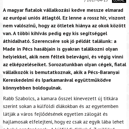
A magyar fiatalok vállalkozási kedve messze elmarad
az európai uniós átlagtól. Ez lenne a rossz hír, viszont
nem valószínű, hogy az ötletek hiánya az okok között
van. A többi kihívás pedig egy kis segítséggel
áthidalható. Szerencsére sok jó példát találunk: a
Made in Pécs hasábjain is gyakran találkozni olyan
helyiekkel, akik nem féltek belevágni, és végig vinni
az elképzeléseiket. Sorozatunkban olyan cégek, fiatal
vállalkozók is bemutatkoznak, akik a Pécs-Baranyai
Kereskedelmi és Iparkamarával együttműködve
könnyebben boldogulnak.
Rabb Szabolcs, a kamara ősszel kinevezett új titkára
szerint sokan a külföldi diákokban és az egyetemben
látják a város fejlődésének egyetlen zálogát és
hajlamosak elfelejteni, hogy ez csak az egyik lába lehet