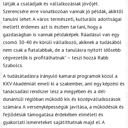
látják a családjaik és vállalkozásiak jövőjét.
Szerencsére erre vonatkozóan vannak jó példák, akiktől
tanulni lehet. A város természeti, kulturális adottságai
mellett érdemes azt is észben tartani, hogy a
gazdaságban is vannak példaképek. Ráadásul van egy
csomó 30-40 év körüli vállalkozó, akiknek a tudásából
nem csak a fiatalabbak, de a tanulásra nyitott idősebb
cégvezetők is profitálhatnak" – teszi hozzá Rabb
Szabolcs.
A tudásátadásra irányuló kamarai programok közül a
KKV Akadémiát emeli ki a szakember, ami egy képzési és
tanácsadási rendszer lesz a megyében és a dél-
dunántúli régióban működő kis és középvállalkozások
számára. A versenyképességük javítása, a működésük és
fejlődésük támogatása érdekében elméleti és
gyakorlati ismereteket sajátíthatnak majd el. A