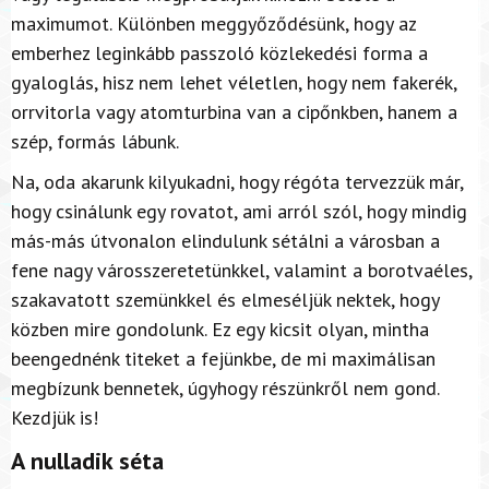
maximumot. Különben meggyőződésünk, hogy az
emberhez leginkább passzoló közlekedési forma a
gyaloglás, hisz nem lehet véletlen, hogy nem fakerék,
orrvitorla vagy atomturbina van a cipőnkben, hanem a
szép, formás lábunk.
Na, oda akarunk kilyukadni, hogy régóta tervezzük már,
hogy csinálunk egy rovatot, ami arról szól, hogy mindig
más-más útvonalon elindulunk sétálni a városban a
fene nagy városszeretetünkkel, valamint a borotvaéles,
szakavatott szemünkkel és elmeséljük nektek, hogy
közben mire gondolunk. Ez egy kicsit olyan, mintha
beengednénk titeket a fejünkbe, de mi maximálisan
megbízunk bennetek, úgyhogy részünkről nem gond.
Kezdjük is!
A nulladik séta