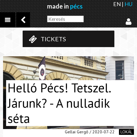
EN
|
HU
made in
pécs
TICKETS
Helló Pécs! Tetszel.
Járunk? - A nulladik
séta
Gellai Gergő / 2020-07-22
LOKÁL