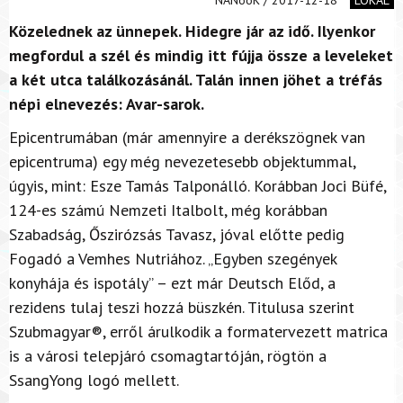
Közelednek az ünnepek. Hidegre jár az idő. Ilyenkor
megfordul a szél és mindig itt fújja össze a leveleket
a két utca találkozásánál. Talán innen jöhet a tréfás
népi elnevezés: Avar-sarok.
Epicentrumában (már amennyire a derékszögnek van
epicentruma) egy még nevezetesebb objektummal,
úgyis, mint: Esze Tamás Talponálló. Korábban Joci Büfé,
124-es számú Nemzeti Italbolt, még korábban
Szabadság, Őszirózsás Tavasz, jóval előtte pedig
Fogadó a Vemhes Nutriához. „Egyben szegények
konyhája és ispotály” – ezt már Deutsch Előd, a
rezidens tulaj teszi hozzá büszkén. Titulusa szerint
Szubmagyar®, erről árulkodik a formatervezett matrica
is a városi telepjáró csomagtartóján, rögtön a
SsangYong logó mellett.