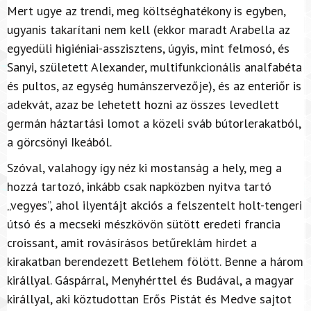
Mert ugye az trendi, meg költséghatékony is egyben,
ugyanis takarítani nem kell (ekkor maradt Arabella az
egyedüli higiéniai-asszisztens, úgyis, mint felmosó, és
Sanyi, született Alexander, multifunkcionális analfabéta
és pultos, az egység humánszervezője), és az enteriőr is
adekvát, azaz be lehetett hozni az összes levedlett
germán háztartási lomot a közeli sváb bútorlerakatból,
a görcsönyi Ikeából.
Szóval, valahogy így néz ki mostanság a hely, meg a
hozzá tartozó, inkább csak napközben nyitva tartó
„vegyes”, ahol ilyentájt akciós a felszentelt holt-tengeri
útsó és a mecseki mészkövön sütött eredeti francia
croissant, amit rovásírásos betűreklám hirdet a
kirakatban berendezett Betlehem fölött. Benne a három
királlyal. Gáspárral, Menyhérttel és Budával, a magyar
királlyal, aki köztudottan Erős Pistát és Medve sajtot