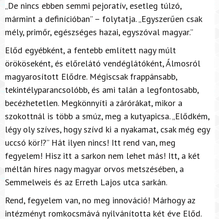
„De nincs ebben semmi pejoratív, esetleg túlzó,
mármint a definícióban” – folytatja. „Egyszerűen csak
mély, primőr, egészséges hazai, egyszóval magyar.”
Előd egyébként, a fentebb említett nagy múlt
örököseként, és előrelátó vendéglátóként, Álmosról
magyarosított Elődre. Mégiscsak frappánsabb,
tekintélyparancsolóbb, és ami talán a legfontosabb,
becézhetetlen. Megkönnyíti a zárórákat, mikor a
szokottnál is több a smúz, meg a kutyapicsa. „Elődkém,
légy oly szíves, hogy szívd ki a nyakamat, csak még egy
uccsó kör!?” Hát ilyen nincs! Itt rend van, meg
fegyelem! Hisz itt a sarkon nem lehet más! Itt, a két
méltán híres nagy magyar orvos metszésében, a
Semmelweis és az Erreth Lajos utca sarkán.
Rend, fegyelem van, no meg innováció! Márhogy az
intézményt romkocsmává nyilvánította két éve Előd.