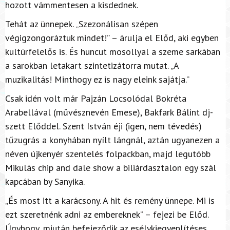
hozott vámmentesen a kisdednek.
Tehát az ünnepek. „Szezonálisan szépen
végigzongoráztuk mindet!” – árulja el Előd, aki egyben
kultúrfelelős is. És huncut mosollyal a szeme sarkában
a sarokban letakart szintetizátorra mutat. „A
muzikalitás! Minthogy ez is nagy eleink sajátja.”
Csak idén volt már Pajzán Locsolódal Bokréta
Arabellával (művésznevén Emese), Bakfark Bálint dj-
szett Előddel. Szent István éji (igen, nem tévedés)
tűzugrás a konyhában nyílt lángnál, aztán ugyanezen a
néven újkenyér szentelés folpackban, majd legutóbb
Mikulás chip and dale show a biliárdasztalon egy szál
kapcában by Sanyika.
„És most itt a karácsony. A hit és remény ünnepe. Mi is
ezt szeretnénk adni az embereknek” – fejezi be Előd.
Úgyhogy, miután befejeződik az esélykiegyenlítéses