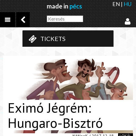
EN
|
HU
made in
pécs
TICKETS
Eximó Jégrém:
Hungaro-Bisztró
NANooK / 2017-12-18
LOKÁL