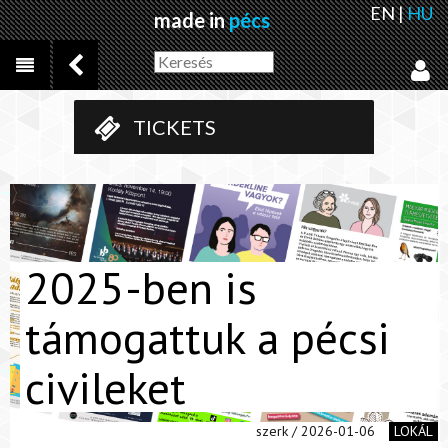
EN
|
HU
made in
pécs
TICKETS
2025-ben is
támogattuk a pécsi
civileket
szerk / 2026-01-06
LOKÁL