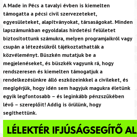
A Made in Pécs a tavalyi évben is kiemelten
támogatta a pécsi civil szervezeteket,
egyesületeket, alapítványokat, társaságokat. Minden
lapszámunkban egyoldalas hirdetési felületet
biztosítottunk számukra, melyen programjaikról vagy
csupán a létezésükről tájékoztathatták a
közvéleményt. Büszkén mutatjuk be a
megjelenéseket, és büszkék vagyunk rá, hogy
rendszeresen és kiemelten támogatjuk a
rendelkezésünkre álló eszközeinkkel a civileket, és
megígérjük, hogy idén sem hagyjuk magukra életünk
egyik legfontosabb – és leginkább pénzszűkében
lévő – szereplőit! Addig is örülünk, hogy
segíthettünk.