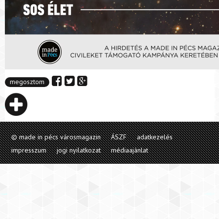
megosztom
© made in pécs városmagazin
ÁSZF
adatkezelés
impresszum
jogi nyilatkozat
médiaajánlat