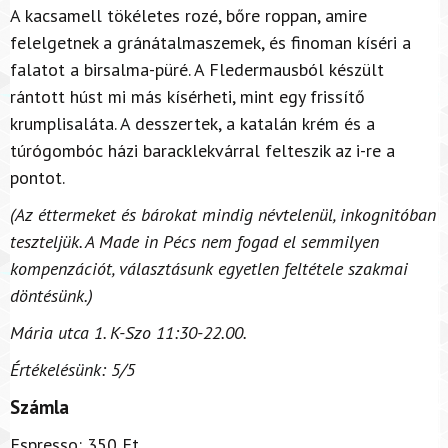
A kacsamell tökéletes rozé, bőre roppan, amire
felelgetnek a gránátalmaszemek, és finoman kíséri a
falatot a birsalma-püré. A Fledermausból készült
rántott húst mi más kísérheti, mint egy frissítő
krumplisaláta. A desszertek, a katalán krém és a
túrógombóc házi baracklekvárral felteszik az i-re a
pontot.
(Az éttermeket és bárokat mindig névtelenül, inkognitóban
teszteljük. A Made in Pécs nem fogad el semmilyen
kompenzációt, választásunk egyetlen feltétele szakmai
döntésünk.)
Mária utca 1. K-Szo 11:30-22.00.
Értékelésünk: 5/5
Számla
Espresso: 350 Ft