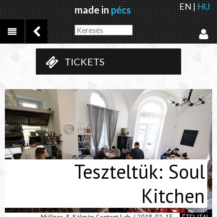
EN
|
HU
made in
pécs
TICKETS
Teszteltük: Soul
Kitchen
Müllner & Kálmán Content Lab / 2018-02-15
ÉTELITAL