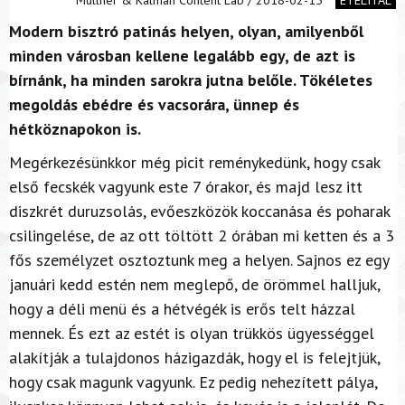
Modern bisztró patinás helyen, olyan, amilyenből
minden városban kellene legalább egy, de azt is
bírnánk, ha minden sarokra jutna belőle. Tökéletes
megoldás ebédre és vacsorára, ünnep és
hétköznapokon is.
Megérkezésünkkor még picit reménykedünk, hogy csak
első fecskék vagyunk este 7 órakor, és majd lesz itt
diszkrét duruzsolás, evőeszközök koccanása és poharak
csilingelése, de az ott töltött 2 órában mi ketten és a 3
fős személyzet osztoztunk meg a helyen. Sajnos ez egy
januári kedd estén nem meglepő, de örömmel halljuk,
hogy a déli menü és a hétvégék is erős telt házzal
mennek. És ezt az estét is olyan trükkös ügyességgel
alakítják a tulajdonos házigazdák, hogy el is felejtjük,
hogy csak magunk vagyunk. Ez pedig nehezített pálya,