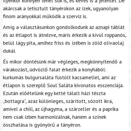
ilyenkor könnyen lehet sok is, és kevés is a jelenlét. De
akárcsak a letisztult tányérokon az ízek, ugyanolyan
finom arányokkal működik a szerviz is.
Amíg a választásunkon gondolkodunk az aznapi táblát
és az étlapot is átnézve, máris érkezik a kívül roppanós,
belül lágy pita, amihez friss és ízében is zöld olívaolaj
dukál.
És mikor döntésünk már végleges, megkönnyítendő a
várakozást, üdvözlő falat érkezik a konyhából:
kurkumás bulgursaláta füstölt kacsamellel, ami az
étlapon is szereplő Soul Saláta kivonatos esszenciája.
Ezután előételünk egy ketté tálalt házi tészta
„bottagra”, azaz különleges, szárított, sózott ikra,
amivel a chili, az újhagyma, a szárzeller és a paprika
nem csak ízben harmonizálnak, hanem a színek
összhatása is gyönyörű a tányéron.