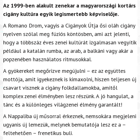
Az 1999-ben alakult zenekar a magyarországi kortárs
cigány kultúra egyik legismertebb képviselője.
A Romano Drom, vagyis a Cigányok Útja ősi oláh cigány
nyelven szólal meg fúziós köntösben, ami azt jelenti,
hogy a többszáz éves zenei kultúrát izgalmasan vegyítik
például a katalán rumba, az arab, a balkáni vagy akár a
popzenében használatos ritmusokkal.
A gyökereket megőrizve megújulni – ez az együttes
mottója, amit igyekeznek is kimaxolni, hiszen teljesen új
csavart visznek a cigány folkdallamokba, amitől
komplex zenei élményben lesz részünk. A jó hangulat, a
tánc és a különleges világzenei élmény garantált!
A Nappaliba új műsorral érkeznek, nemsokára megjeleni
ugyanis új lemezük, melynek bemutatója lesz ez a –
feltehetően – frenetikus buli.