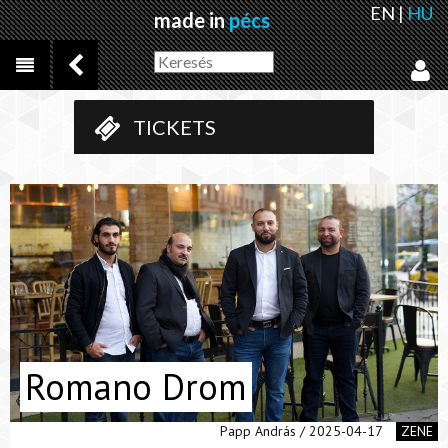
EN
|
HU
made in
pécs
TICKETS
Romano Drom
Papp András / 2025-04-17
ZENE