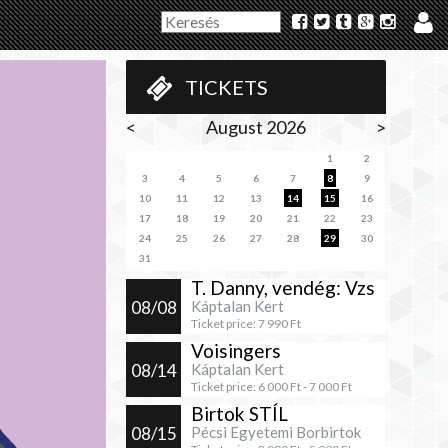
TICKETS
<
August 2026
>
1
2
3
4
5
6
7
8
9
10
11
12
13
14
15
16
17
18
19
20
21
22
23
24
25
26
27
28
29
30
31
T. Danny, vendég: Vzs
08/08
Káptalan Kert
Ticket price:
7 990
Ft
Voisingers
08/14
Káptalan Kert
Ticket price:
6 000
Ft -
7 000
Ft
Birtok STÍL
08/15
Pécsi Egyetemi Borbirtok