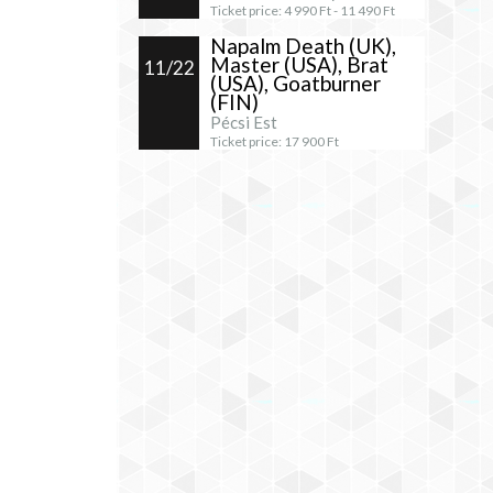
Ticket price:
4 990
Ft -
11 490
Ft
Napalm Death (UK),
Master (USA), Brat
11/22
(USA), Goatburner
(FIN)
Pécsi Est
Ticket price:
17 900
Ft