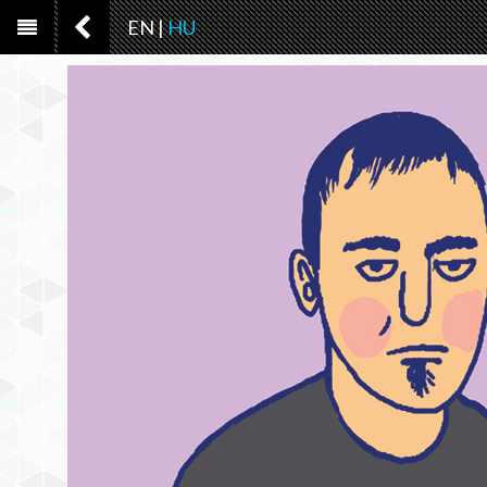
EN
|
HU