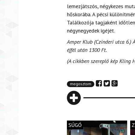
lemezjátszós, négykezes muta
hőskorába. A pécsi különítmén
Találkozója tagjaként időtlen
négynegyedek igéjét.
Amper Klub (Czinderi utca 6.) Áp
éjfél után 1300 Ft.
(A cikkben szereplő kép Kling 
megosztom
SÚGÓ
Z