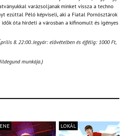
tványukkal varázsoljanak minket vissza a techno
yt ezúttal Péló képviseli, aki a Fiatal Pornósztárok
 idők óta hirdeti a városban a kifinomult és igényes
rilis 8. 22:00. Jegyár: elővételben és éjfélig: 1000 Ft,
Hildegund munkája.)
ENE
LOKÁL