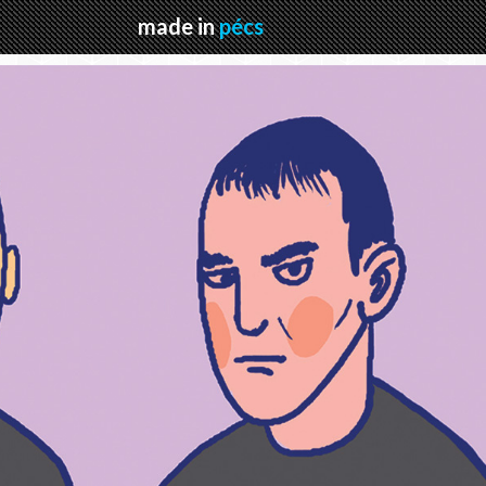
made in
pécs