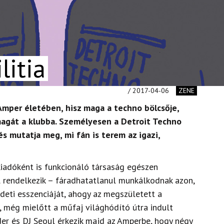
litia
/ 2017-04-06
ZENE
 Amper életében, hisz maga a techno bölcsője,
magát a klubba. Személyesen a Detroit Techno
 és mutatja meg, mi fán is terem az igazi,
kiadóként is funkcionáló társaság egészen
 rendelkezik – fáradhatatlanul munkálkodnak azon,
deti esszenciáját, ahogy az megszületett a
, még mielőtt a műfaj világhódító útra indult
der és DJ Seoul érkezik majd az Amperbe, hogy négy