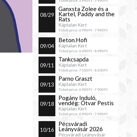
Ticket price:
3 990
Ft -
5 990
Ft
Ganxsta Zolee és a
Kartel, Paddy and the
08/29
Rats
Káptalan Kert
Ticket price:
6 990
Ft -
7 990
Ft
Beton.Hofi
09/04
Káptalan Kert
Ticket price:
6 990
Ft -
8 990
Ft
Tankcsapda
09/11
Káptalan Kert
Ticket price:
7 500
Ft -
8 500
Ft
Parno Graszt
09/13
Káptalan Kert
Ticket price:
6 900
Ft -
7 900
Ft
Pogány Induló,
vendég: Ótvar Pestis
09/18
Káptalan Kert
Ticket price:
6 990
Ft -
7 990
Ft
Pécsváradi
Leányvásár 2026
10/16
Pécsváradi Leányvásár