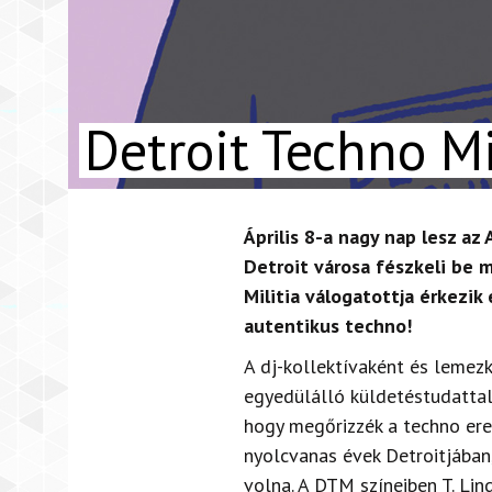
Detroit Techno Mi
Április 8-a nagy nap lesz az
Detroit városa fészkeli be 
Militia válogatottja érkezik
autentikus techno!
A dj-kollektívaként és lemez
egyedülálló küldetéstudattal
hogy megőrizzék a techno ere
nyolcvanas évek Detroitjában
volna. A DTM színeiben T. Lin