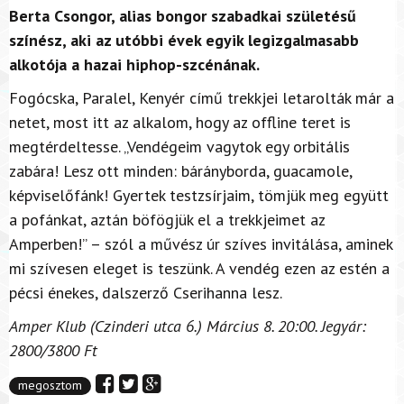
Berta Csongor, alias bongor szabadkai születésű
színész, aki az utóbbi évek egyik legizgalmasabb
alkotója a hazai hiphop-szcénának.
Fogócska, Paralel, Kenyér című trekkjei letarolták már a
netet, most itt az alkalom, hogy az offline teret is
megtérdeltesse. „Vendégeim vagytok egy orbitális
zabára! Lesz ott minden: bárányborda, guacamole,
képviselőfánk! Gyertek testzsírjaim, tömjük meg együtt
a pofánkat, aztán böfögjük el a trekkjeimet az
Amperben!” – szól a művész úr szíves invitálása, aminek
mi szívesen eleget is teszünk. A vendég ezen az estén a
pécsi énekes, dalszerző Cserihanna lesz.
Amper Klub (Czinderi utca 6.) Március 8. 20:00. Jegyár:
2800/3800 Ft
megosztom