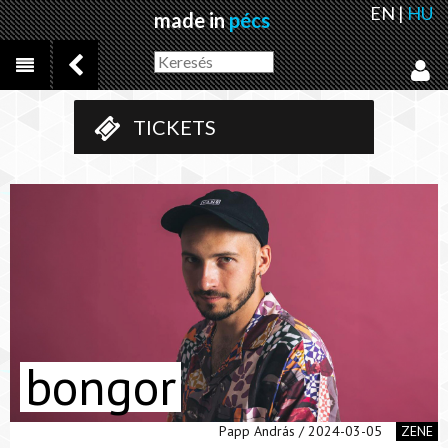
EN
|
HU
made in
pécs
TICKETS
bongor
Papp András / 2024-03-05
ZENE