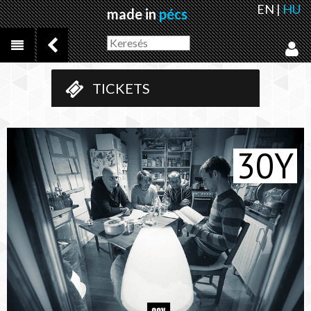
EN
|
HU
made in
pécs
TICKETS
30Y