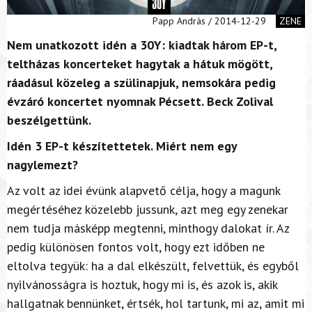
Papp András / 2014-12-29
ZENE
Nem unatkozott idén a 30Y: kiadtak három EP-t,
teltházas koncerteket hagytak a hátuk mögött,
ráadásul közeleg a szülinapjuk, nemsokára pedig
évzáró koncertet nyomnak Pécsett. Beck Zolival
beszélgettünk.
Idén 3 EP-t készítettetek. Miért nem egy
nagylemezt?
Az volt az idei évünk alapvető célja, hogy a magunk
megértéséhez közelebb jussunk, azt meg egy zenekar
nem tudja másképp megtenni, minthogy dalokat ír. Az
pedig különösen fontos volt, hogy ezt időben ne
eltolva tegyük: ha a dal elkészült, felvettük, és egyből
nyilvánosságra is hoztuk, hogy mi is, és azok is, akik
hallgatnak bennünket, értsék, hol tartunk, mi az, amit mi