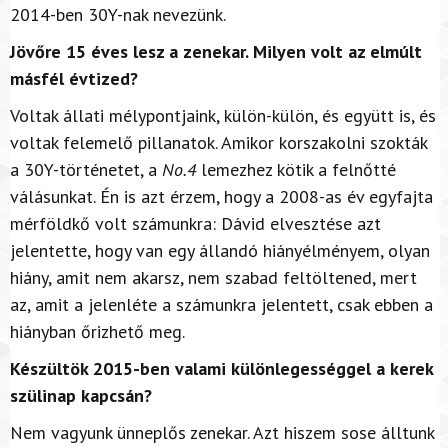
2014-ben 30Y-nak nevezünk.
Jövőre 15 éves lesz a zenekar. Milyen volt az elmúlt
másfél évtized?
Voltak állati mélypontjaink, külön-külön, és együtt is, és
voltak felemelő pillanatok. Amikor korszakolni szokták
a 30Y-történetet, a
No.4
lemezhez kötik a felnőtté
válásunkat. Én is azt érzem, hogy a 2008-as év egyfajta
mérföldkő volt számunkra: Dávid elvesztése azt
jelentette, hogy van egy állandó hiányélményem, olyan
hiány, amit nem akarsz, nem szabad feltöltened, mert
az, amit a jelenléte a számunkra jelentett, csak ebben a
hiányban őrizhető meg.
Készültök 2015-ben valami különlegességgel a kerek
szülinap kapcsán?
Nem vagyunk ünneplős zenekar. Azt hiszem sose álltunk