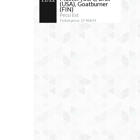
(USA), Goatburner
(FIN)
Pécsi Est
Ticket price:
17 900
Ft