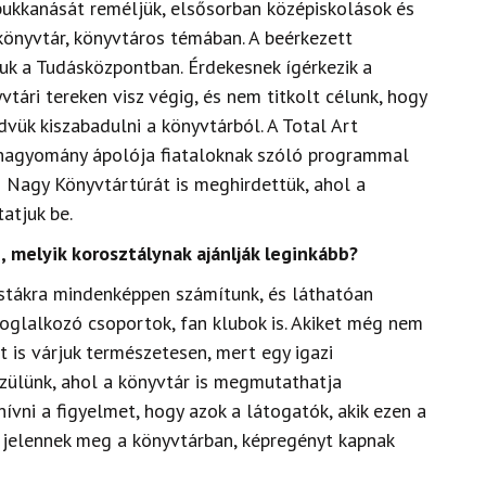
bukkanását reméljük, elsősorban középiskolások és
könyvtár, könyvtáros témában. A beérkezett
tjuk a Tudásközpontban. Érdekesnek ígérkezik a
vtári tereken visz végig, és nem titkolt célunk, hogy
vük kiszabadulni a könyvtárból. A Total Art
s hagyomány ápolója fiataloknak szóló programmal
n Nagy Könyvtártúrát is meghirdettük, ahol a
atjuk be.
 melyik korosztálynak ajánlják leginkább?
stákra mindenképpen számítunk, és láthatóan
oglalkozó csoportok, fan klubok is. Akiket még nem
t is várjuk természetesen, mert egy igazi
szülünk, ahol a könyvtár is megmutathatja
ívni a figyelmet, hogy azok a látogatók, akik ezen a
jelennek meg a könyvtárban, képregényt kapnak