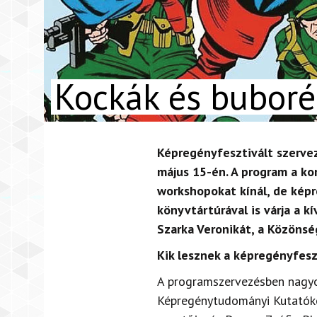
Kockák és bubor
Képregényfesztivált szerve
május 15-én. A program a ko
workshopokat kínál, de képr
könyvtártúrával is várja a k
Szarka Veronikát, a Közönsé
Kik lesznek a képregényfesz
A programszervezésben nagyo
Képregénytudományi Kutatókö