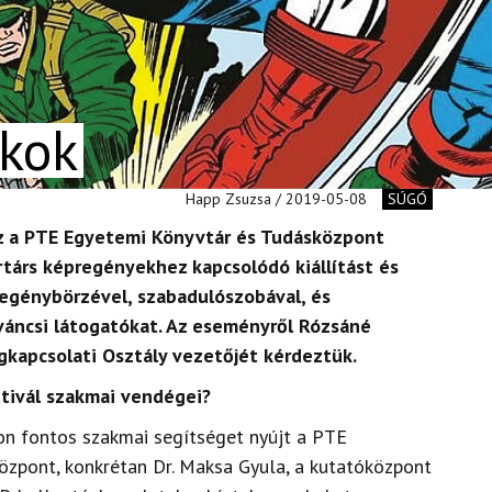
ékok
Happ Zsuzsa / 2019-05-08
SÚGÓ
z a PTE Egyetemi Könyvtár és Tudásközpont
rtárs képregényekhez kapcsolódó kiállítást és
egénybörzével, szabadulószobával, és
íváncsi látogatókat. Az eseményről Rózsáné
gkapcsolati Osztály vezetőjét kérdeztük.
tivál szakmai vendégei?
n fontos szakmai segítséget nyújt a PTE
zpont, konkrétan Dr. Maksa Gyula, a kutatóközpont