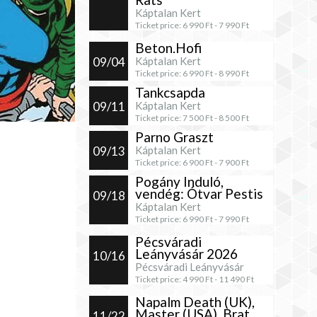
Káptalan Kert
Ticket price:
6 990
Ft -
7 990
Ft
Beton.Hofi
09/04
Káptalan Kert
Ticket price:
6 990
Ft -
8 990
Ft
Tankcsapda
09/11
Káptalan Kert
Ticket price:
7 500
Ft -
8 500
Ft
Parno Graszt
09/13
Káptalan Kert
Ticket price:
6 900
Ft -
7 900
Ft
Pogány Induló,
vendég: Ótvar Pestis
09/18
Káptalan Kert
Ticket price:
6 990
Ft -
7 990
Ft
Pécsváradi
Leányvásár 2026
10/16
Pécsváradi Leányvásár
Ticket price:
4 990
Ft -
11 490
Ft
Napalm Death (UK),
Master (USA), Brat
11/22