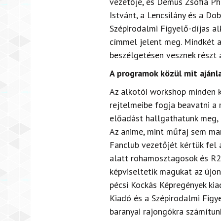
vezetője, és Demus Zsófia Ph
Istvánt, a Lencsilány és a Do
Szépirodalmi Figyelő-díjas al
címmel jelent meg. Mindkét a
beszélgetésen vesznek részt a
A programok közül mit ajánl
Az alkotói workshop minden k
rejtelmeibe fogja beavatni a
előadást hallgathatunk meg, 
Az anime, mint műfaj sem mar
Fanclub vezetőjét kértük fel
alatt rohamosztagosok és R2D
képviseltetik magukat az újo
pécsi Kockás Képregények kia
Kiadó és a Szépirodalmi Figye
baranyai rajongókra számítunk