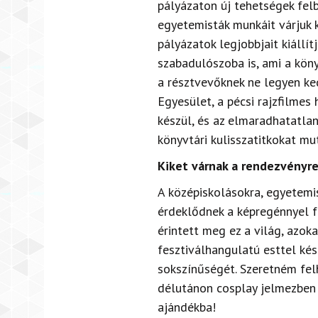
pályázaton új tehetségek fel
egyetemisták munkáit várjuk 
pályázatok legjobbjait kiállí
szabadulószoba is, ami a köny
a résztvevőknek ne legyen ked
Egyesület, a pécsi rajzfilme
készül, és az elmaradhatatla
könyvtári kulisszatitkokat mut
Kiket várnak a rendezvényre,
A középiskolásokra, egyetemi
érdeklődnek a képregénnyel f
érintett meg ez a világ, azoka
fesztiválhangulatú esttel ké
sokszínűségét. Szeretném felh
délutánon cosplay jelmezben 
ajándékba!