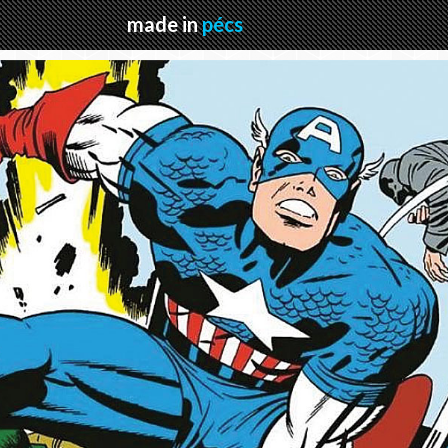
made in
pécs