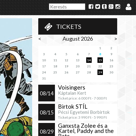
TICKETS
<
August 2026
>
1
2
3
4
5
6
7
8
9
10
11
12
13
14
15
16
17
18
19
20
21
22
23
24
25
26
27
28
29
30
31
Voisingers
08/14
Káptalan Kert
Ticket price:
6 000
Ft -
7 000
Ft
Birtok STÍL
08/15
Pécsi Egyetemi Borbirtok
Ticket price:
3 990
Ft -
5 990
Ft
Ganxsta Zolee és a
Kartel, Paddy and the
08/29
Rats