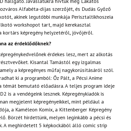
D hallgató. Javaslatukra hívtuk meg Lakatos
bozváros Alfabéta-díjas szerzőjét, és Dudás Győző
kotót, akinek legutóbbi munkája Perisztaltikhoszeia
lkotó workshopot tart, majd kerekasztal
 kortárs képregény helyzetéről, jövőjéről.
ana az érdeklődőknek?
épregénykedvelőnek érdekes lesz, mert az alkotás
 résztvevőket. Kisantal Tamástól egy izgalmas
amely a képregényes műfaj nagykorúsításáról szól.
adhat ki a programból: Őz Pált, a Pécsi Anime
 a témát bemutató előadásra. A teljes program ideje
2 is a vendégeink lesznek. Képregénykiadók is
nnan megjelent képregényeikkel, mint például a
dója, a Kaméleon Komix, a Kittenberger Képregény
lő. Börzét hirdettünk, melyen leginkább a pécsi és
. A meghirdetett 5 képkockából álló comic strip