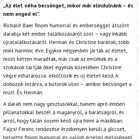
„Az élet néha becsönget, mikor már elindulnánk – és
nem enged el”.
Richard Baer finom humorral és emberséggel átszőtt
darabja két ember találkozásáról szól – vagy inkább
újratalálkozásáról. Herman és Christine barátok, több
mint harminc éve. Egykor négyesben járták az életet,
most ketten maradtak, már csak az emlékek és a
szokások tartják őket egymás közelében. Christine
végre elhatározza: elköltözik és új életet kezd. A
dobozok lezárva, a bútorok úton – amikor becsönget a
múlt. És Herman.
A darab nem nagy gesztusokkal, hanem apró emberi
pillanatokkal beszél a magányról, a barátságról, és
arról, hogy talán sosem késő újra hinni a másikban.
Fajcsi Ferenc rendezése érzékenyen kerüli a giccset,
helyette finom humorral és valódi érzelmi mélységgel