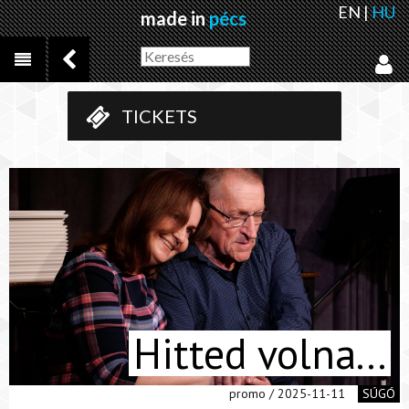
EN
|
HU
made in
pécs
TICKETS
Hitted volna...
promo / 2025-11-11
SÚGÓ