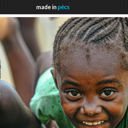
made in
pécs