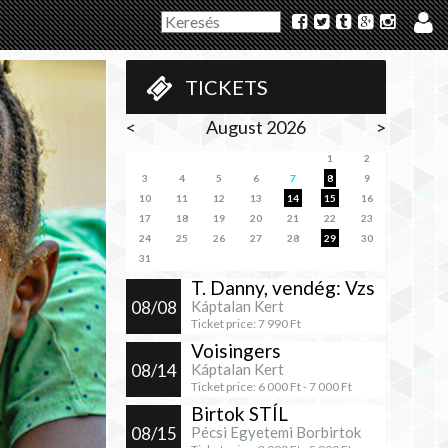
TICKETS
<
August 2026
>
1
2
3
4
5
6
7
8
9
10
11
12
13
14
15
16
17
18
19
20
21
22
23
24
25
26
27
28
29
30
31
T. Danny, vendég: Vzs
08/08
Káptalan Kert
Ticket price:
7 990
Ft
Voisingers
08/14
Káptalan Kert
Ticket price:
6 000
Ft -
7 000
Ft
Birtok STÍL
08/15
Pécsi Egyetemi Borbirtok