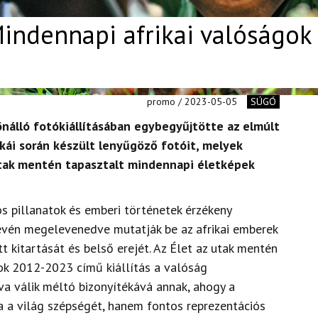
Mindennapi afrikai valóságok
promo / 2023-05-05
SÚGÓ
ő önálló fotókiállításában egybegyűjtötte az elmúlt
kái során készült lenyűgöző fotóit, melyek
utak mentén tapasztalt mindennapi életképek
 pillanatok és emberi történetek érzékeny
évén megelevenedve mutatják be az afrikai emberek
t kitartását és belső erejét. Az Élet az utak mentén
ok 2012-2023 című kiállítás a valóság
a válik méltó bizonyítékává annak, ahogy a
 a világ szépségét, hanem fontos reprezentációs