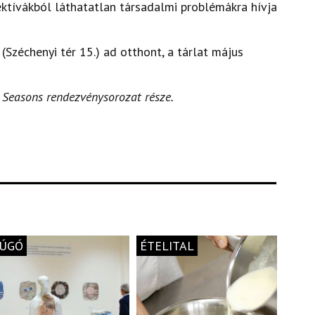
ektívákból láthatatlan társadalmi problémákra hívja
 (Széchenyi tér 15.) ad otthont, a tárlat május
 Seasons rendezvénysorozat része.
ÚGÓ
ÉTELITAL