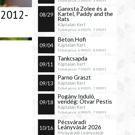
Ticket price:
3 990
Ft -
5 990
Ft
Ganxsta Zolee és a
 2012-
Kartel, Paddy and the
08/29
Rats
Káptalan Kert
Ticket price:
6 990
Ft -
7 990
Ft
Beton.Hofi
09/04
Káptalan Kert
Ticket price:
6 990
Ft -
8 990
Ft
Tankcsapda
09/11
Káptalan Kert
Ticket price:
7 500
Ft -
8 500
Ft
Parno Graszt
09/13
Káptalan Kert
Ticket price:
6 900
Ft -
7 900
Ft
Pogány Induló,
vendég: Ótvar Pestis
09/18
Káptalan Kert
Ticket price:
6 990
Ft -
7 990
Ft
Pécsváradi
Leányvásár 2026
10/16
Pécsváradi Leányvásár