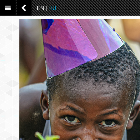
EN
|
HU