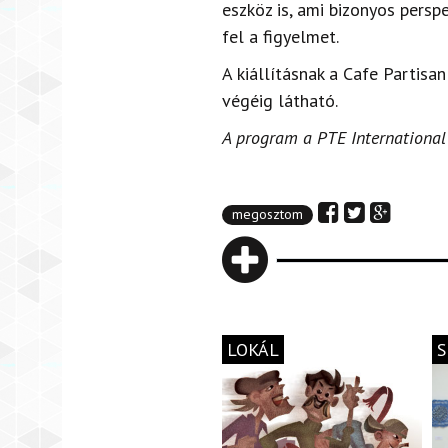
eszköz is, ami bizonyos persp
fel a figyelmet.
A kiállításnak a Cafe Partisan
végéig látható.
A program a PTE International
megosztom
LOKÁL
S