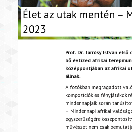
Élet az utak mentén – 
2023
Prof. Dr. Tarrósy István els
bő évtized afrikai terepmun
középpontjában az afrikai 
állnak.
A fotókban megragadott valós
kompozíciók és fényjátékok r
mindennapjaik során tanúsítot
– Mindennapi afrikai valóság
egyszerűségére összpontosítv
művészet nem csak bemutatja