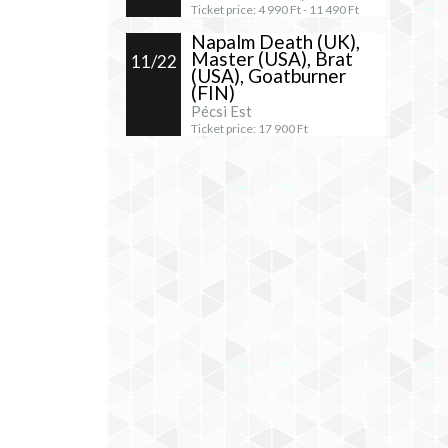
Ticket price:
4 990
Ft -
11 490
Ft
Napalm Death (UK),
Master (USA), Brat
11/22
(USA), Goatburner
(FIN)
Pécsi Est
Ticket price:
17 900
Ft