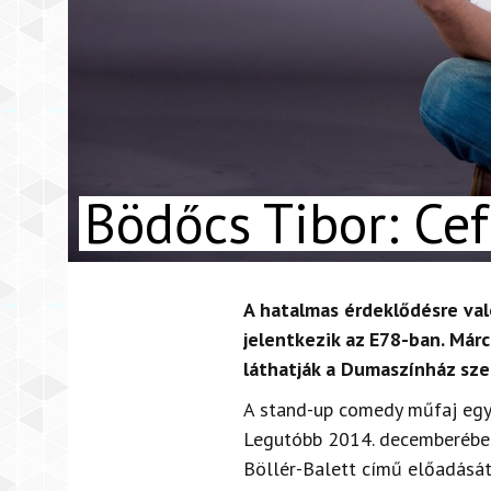
Bödőcs Tibor: Cef
A hatalmas érdeklődésre val
jelentkezik az E78-ban. Márc
láthatják a Dumaszínház sze
A stand-up comedy műfaj egyi
Legutóbb 2014. decemberében 
Böllér-Balett című előadását 