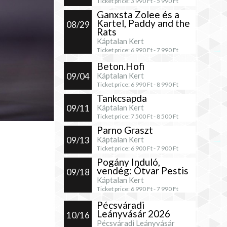
Ticket price:
3 990
Ft -
5 990
Ft
Ganxsta Zolee és a
Kartel, Paddy and the
08/29
Rats
Káptalan Kert
Ticket price:
6 990
Ft -
7 990
Ft
Beton.Hofi
09/04
Káptalan Kert
Ticket price:
6 990
Ft -
8 990
Ft
Tankcsapda
09/11
Káptalan Kert
Ticket price:
7 500
Ft -
8 500
Ft
Parno Graszt
09/13
Káptalan Kert
Ticket price:
6 900
Ft -
7 900
Ft
Pogány Induló,
vendég: Ótvar Pestis
09/18
Káptalan Kert
Ticket price:
6 990
Ft -
7 990
Ft
Pécsváradi
Leányvásár 2026
10/16
Pécsváradi Leányvásár