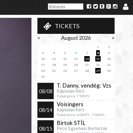
TICKETS
<
August 2026
>
1
2
3
4
5
6
7
8
9
10
11
12
13
14
15
16
17
18
19
20
21
22
23
24
25
26
27
28
29
30
31
T. Danny, vendég: Vzs
08/08
Káptalan Kert
Ticket price:
7 990
Ft
Voisingers
08/14
Káptalan Kert
Ticket price:
6 000
Ft -
7 000
Ft
Birtok STÍL
08/15
Pécsi Egyetemi Borbirtok