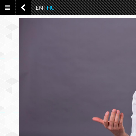
EN
|
HU