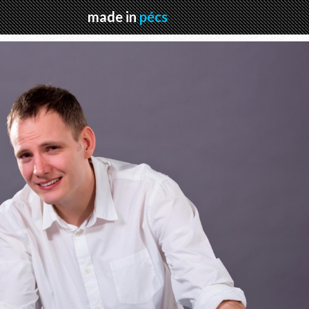
made in
pécs