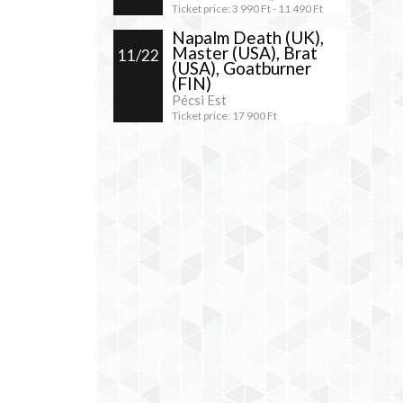
Ticket price:
3 990
Ft -
11 490
Ft
Napalm Death (UK),
Master (USA), Brat
11/22
(USA), Goatburner
(FIN)
Pécsi Est
Ticket price:
17 900
Ft