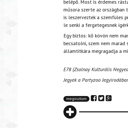
belépő. Most is érdemes rásta
műsora szerte az országban t
is leszerveztek a szemfüles 
le senki a fergetegesnek ígér
Egy biztos: kő kövön nem ma
becsatolni, szem nem marad s
államtitkára megragadja a mi
E78 (Zsolnay Kulturális Negyed
Jegyek a Partyzoo Jegyirodában
megosztom