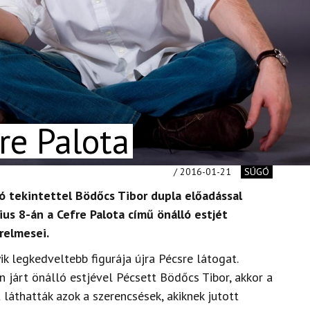
re Palota
/ 2016-01-21
SÚGÓ
ó tekintettel Bödőcs Tibor dupla előadással
ius 8-án a Cefre Palota című önálló estjét
relmesei.
k legkedveltebb figurája újra Pécsre látogat.
járt önálló estjével Pécsett Bödőcs Tibor, akkor a
láthatták azok a szerencsések, akiknek jutott