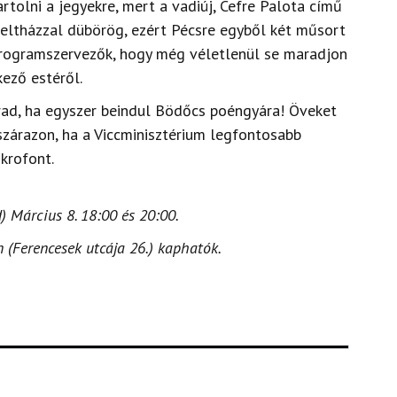
rtolni a jegyekre, mert a vadiúj, Cefre Palota című
eltházzal dübörög, ezért Pécsre egyből két műsort
programszervezők, hogy még véletlenül se maradjon
kező estéről.
rad, ha egyszer beindul Bödőcs poéngyára! Öveket
zárazon, ha a Viccminisztérium legfontosabb
krofont.
) Március 8. 18:00 és 20:00.
 (Ferencesek utcája 26.) kaphatók.