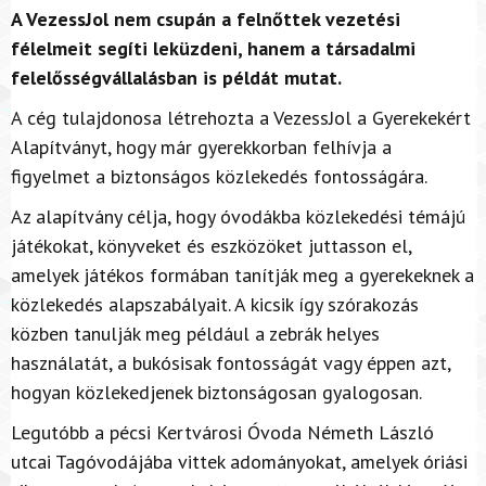
A VezessJol nem csupán a felnőttek vezetési
félelmeit segíti leküzdeni, hanem a társadalmi
felelősségvállalásban is példát mutat.
A cég tulajdonosa létrehozta a VezessJol a Gyerekekért
Alapítványt, hogy már gyerekkorban felhívja a
figyelmet a biztonságos közlekedés fontosságára.
Az alapítvány célja, hogy óvodákba közlekedési témájú
játékokat, könyveket és eszközöket juttasson el,
amelyek játékos formában tanítják meg a gyerekeknek a
közlekedés alapszabályait. A kicsik így szórakozás
közben tanulják meg például a zebrák helyes
használatát, a bukósisak fontosságát vagy éppen azt,
hogyan közlekedjenek biztonságosan gyalogosan.
Legutóbb a pécsi Kertvárosi Óvoda Németh László
utcai Tagóvodájába vittek adományokat, amelyek óriási