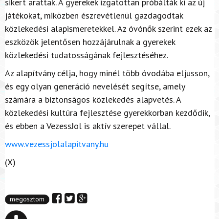
sikert arattak. A gyerekek izgatottan próbálták ki az új
játékokat, miközben észrevétlenül gazdagodtak
közlekedési alapismeretekkel. Az óvónők szerint ezek az
eszközök jelentősen hozzájárulnak a gyerekek
közlekedési tudatosságának fejlesztéséhez.
Az alapítvány célja, hogy minél több óvodába eljusson,
és egy olyan generáció nevelését segítse, amely
számára a biztonságos közlekedés alapvetés. A
közlekedési kultúra fejlesztése gyerekkorban kezdődik,
és ebben a VezessJol is aktív szerepet vállal.
www.vezessjolalapitvany.hu
(X)
megosztom