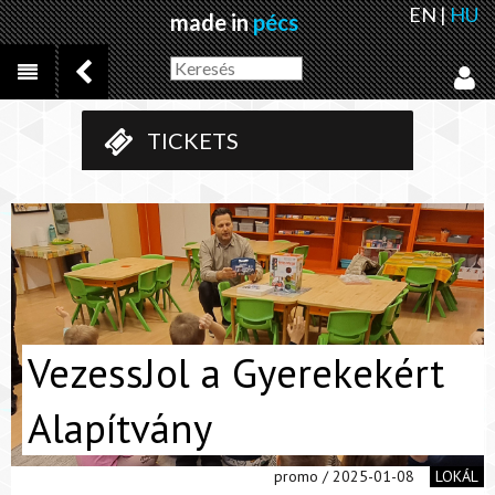
EN
|
HU
made in
pécs
TICKETS
VezessJol a Gyerekekért
Alapítvány
promo / 2025-01-08
LOKÁL