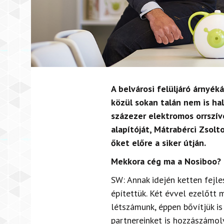
A belvárosi felüljáró árnyék
közül sokan talán nem is ha
százezer elektromos orrszív
alapítóját, Mátrabérci Zsolt
őket előre a siker útján.
Mekkora cég ma a Nosiboo?
SW: Annak idején ketten fejle
építettük. Két évvel ezelőtt
m
létszámunk, éppen bővítjük is
partnereinket is hozzászámo