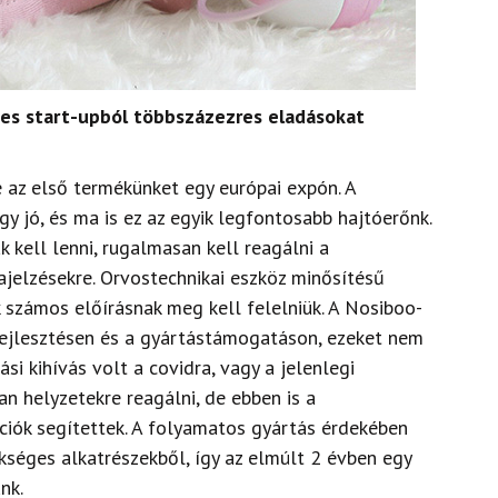
es start-upból többszázezres eladásokat
 az első termékünket egy európai
expón. A
gy jó, és ma is ez az egyik legfontosabb hajtóerőnk.
k kell lenni, rugalmasan
kell reagálni a
zajelzésekre. Orvostechnikai eszköz minősítésű
 számos előírásnak meg kell felelniük. A Nosiboo-
ejlesztésen és a gyártástámogatáson, ezeket nem
iási kihívás volt a covidra,
vagy a jelenlegi
an helyzetekre reagálni, de ebben is a
ciók segítettek.
A folyamatos gyártás érdekében
ükséges alkatrészekből
, így az elmúlt 2 évben egy
nk.