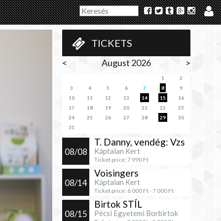
TICKETS
<
August 2026
>
1
2
3
4
5
6
7
8
9
10
11
12
13
14
15
16
17
18
19
20
21
22
23
24
25
26
27
28
29
30
31
T. Danny, vendég: Vzs
08/08
Káptalan Kert
Ticket price:
7 990
Ft
Voisingers
08/14
Káptalan Kert
Ticket price:
6 000
Ft -
7 000
Ft
Birtok STÍL
08/15
Pécsi Egyetemi Borbirtok