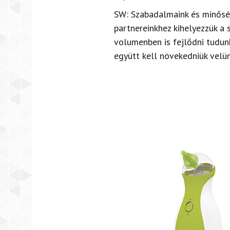
SW:
Szabadalmaink és minőség
partnereinkhez kihelyezzük a
volumenben is fejlődni tudunk.
együtt kell növekedniük velün