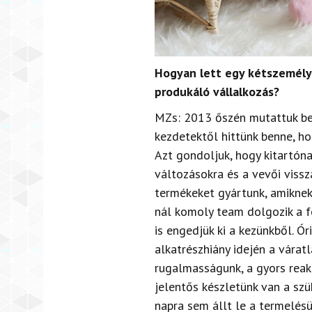
Hogyan lett egy kétszemély
produkáló vállalkozás?
MZs: 2013 őszén mutattuk be
kezdetektől hittünk benne, ho
Azt gondoljuk, hogy kitartóna
változásokra
és a vevői viss
termékeket gyártunk, amiknek
nál
komoly team dolgozik a f
is engedjük ki a kezünkből. Ór
alkatrészhiány idején a váratl
rugalmasságunk, a
gyors reak
jelentős készletünk van a sz
napra sem állt le a termelésü