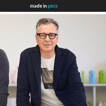
made in
pécs