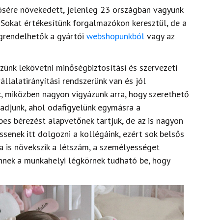
ösére növekedett, jelenleg 23 országban vagyunk
 Sokat értékesítünk forgalmazókon keresztül, de a
grendelhetők a gyártói
webshopunkból
vagy az
szünk lekövetni
minőségbiztosítási és szervezeti
állalatirányítási rendszerünk van és jól
, miközben nagyon vigyázunk arra, hogy szerethető
adjunk, ahol odafigyelünk egymásra a
es bérezést alapvetőnek tartjuk, de az is nagyon
ssenek itt
dolgozni a kollégáink, ezért sok belsős
 is növekszik a létszám, a személyességet
ennek a munkahelyi légkörnek tudható be, hogy