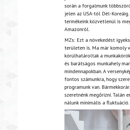
során a forgalmunk többször
jelen
az USA-tól Dél-Koreáig.
termékeink közvetlenül is me
Amazonról.
MZs: Ezt a növekedést igyek
területen is. Ma már
komoly v
körülhatároltak a munkakörök
és barátságos munkahely mar
mindennapokban. A versenykép
fontos számunkra, hogy szere
programunk van. Bármekkorára
szeretnénk megőrizni. Talán 
nálunk minimális a fluktuáció.