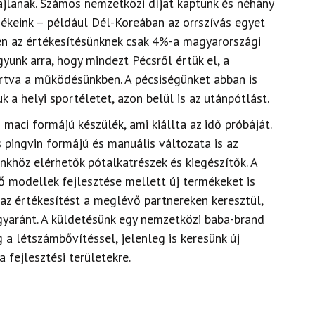
zajlanak. Számos nemzetközi díjat kaptunk és néhány
ékeink – például Dél-Koreában az orrszívás egyet
en az értékesítésünknek csak 4%-a magyarországi
unk arra, hogy mindezt Pécsről értük el, a
artva a működésünkben. A pécsiségünket abban is
a helyi sportéletet, azon belül is az utánpótlást.
 maci formájú készülék, ami kiállta az idő próbáját.
 pingvin formájú és manuális változata is az
khöz elérhetők pótalkatrészek és kiegészítők. A
 modellek fejlesztése mellett új termékeket is
az értékesítést a meglévő partnereken keresztül,
egyaránt. A küldetésünk egy nemzetközi baba-brand
 a létszámbővítéssel, jelenleg is keresünk új
a fejlesztési területekre.