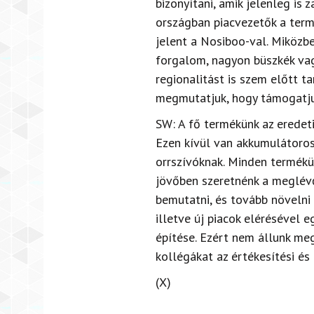
bizonyítani,
amik jelenleg is 
országban piacvezetők a term
jelent a Nosiboo-val. Miközb
forgalom, nagyon büszkék vagy
regionalitást is szem előtt t
megmutatjuk, hogy támogatjuk 
SW: A fő termékünk az eredeti
Ezen kívül van akkumulátoros
orrszívóknak. Minden termékün
jövőben szeretnénk a meglévő
bemutatni, és tovább növelni 
illetve új piacok elérésével 
építése. Ezért nem állunk meg
kollégákat az értékesítési és 
(X)