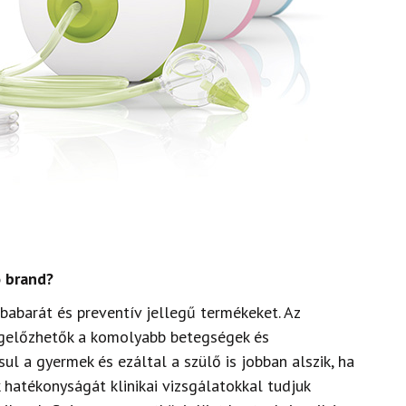
o brand?
babarát és preventív
jellegű termékeket. Az
egelőzhetők a komolyabb betegségek és
ásul a gyermek
és ezáltal a szülő is jobban alszik, ha
 hatékonyságát klinikai vizsgálatokkal tudjuk