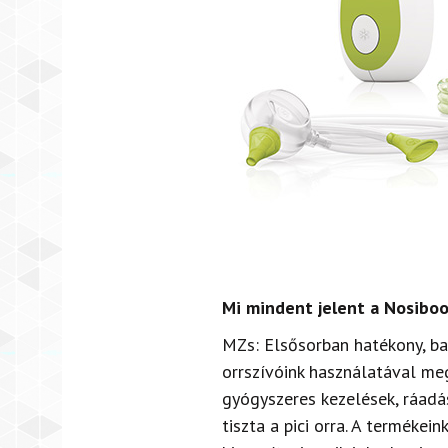
Mi mindent jelent a Nosibo
MZs: Elsősorban hatékony, ba
orrszívóink használatával m
gyógyszeres kezelések, ráad
tiszta a pici orra.
A termékeink