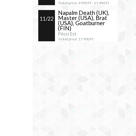
Ticket price:
4 990
Ft -
11 490
Ft
Napalm Death (UK),
Master (USA), Brat
11/22
(USA), Goatburner
(FIN)
Pécsi Est
Ticket price:
17 900
Ft