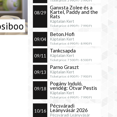
Ticket price:
3 990
Ft -
5 990
Ft
Ganxsta Zolee és a
Kartel, Paddy and the
08/29
Rats
Káptalan Kert
osiboo
Ticket price:
6 990
Ft -
7 990
Ft
Beton.Hofi
09/04
Káptalan Kert
Ticket price:
6 990
Ft -
8 990
Ft
Tankcsapda
09/11
Káptalan Kert
Ticket price:
7 500
Ft -
8 500
Ft
Parno Graszt
09/13
Káptalan Kert
Ticket price:
6 900
Ft -
7 900
Ft
Pogány Induló,
vendég: Ótvar Pestis
09/18
Káptalan Kert
Ticket price:
6 990
Ft -
7 990
Ft
Pécsváradi
Leányvásár 2026
10/16
Pécsváradi Leányvásár