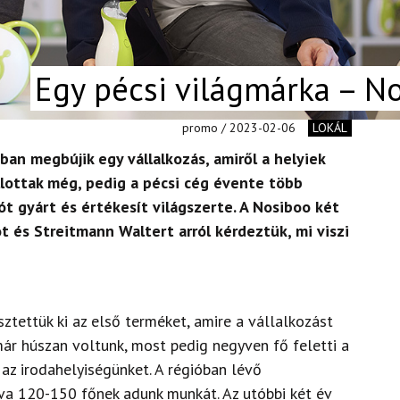
Egy pécsi világmárka – N
promo / 2023-02-06
LOKÁL
ában megbújik egy vállalkozás, amiről a helyiek
llottak még, pedig a pécsi cég évente több
ót gyárt és értékesít világszerte. A Nosiboo két
ot és Streitmann Waltert arról kérdeztük, mi viszi
sztettük ki az első terméket, amire a vállalkozást
ár húszan voltunk, most pedig negyven fő feletti a
 az irodahelyiségünket. A régióban lévő
lva
120-150 főnek adunk munkát. Az utóbbi két év